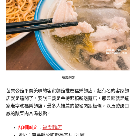
福樂麵店
苗栗公館平價美味的客家麵館推薦福樂麵店，超有名的客家麵
店就是這間了，要說三義是金榜跟賴新魁麵店，那公館就是這
家老字號福樂麵店，最多人推薦的鹹豬肉跟粄條，以及酸酸口
感的酸菜肉片湯必點。
詳細圖文
：
福樂麵店
地址：苗栗縣公館鄉福基村121號