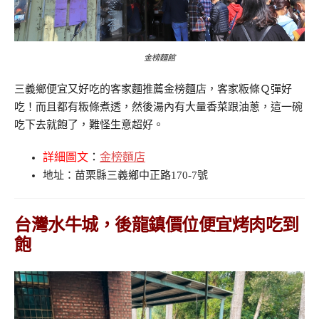
金榜麵館
三義鄉便宜又好吃的客家麵推薦金榜麵店，客家粄條Ｑ彈好
吃！而且都有粄條煮透，然後湯內有大量香菜跟油蔥，這一碗
吃下去就飽了，難怪生意超好。
詳細圖文
：
金榜麵店
地址：苗栗縣三義鄉中正路170-7號
台灣水牛城，後龍鎮價位便宜烤肉吃到
飽