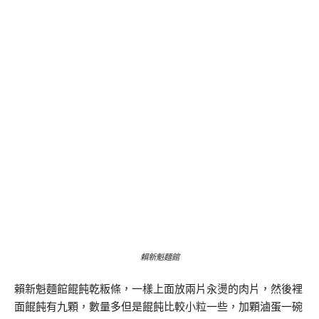
賴新魁麵館
賴新魁麵館餛飩乾粄條，一樣上面放兩片汆燙的肉片，然後裡
面餛飩有九顆，數量多但是餛飩比較小粒一些，加顆滷蛋一碗