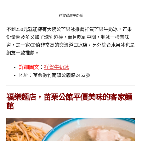
祥賀芒果牛奶冰
不到250元就能擁有大碗公芒果冰推薦祥賀芒果牛奶冰，芒果
份量超及多又加了煉乳超棒，而且吃到中間，剉冰一樣有味
道，是一家CP值非常高的交流道口冰店，另外綜合水果冰也是
網友一致推薦。
詳細圖文
：
祥賀牛奶冰
地址：苗栗縣竹南鎮公義路2452號
福樂麵店，苗栗公館平價美味的客家麵
館