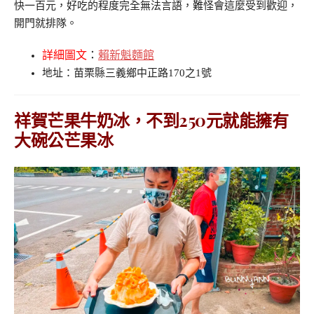
快一百元，好吃的程度完全無法言語，難怪會這麼受到歡迎，
開門就排隊。
詳細圖文
：
賴新魁麵館
地址：苗栗縣三義鄉中正路170之1號
祥賀芒果牛奶冰，不到250元就能擁有
大碗公芒果冰