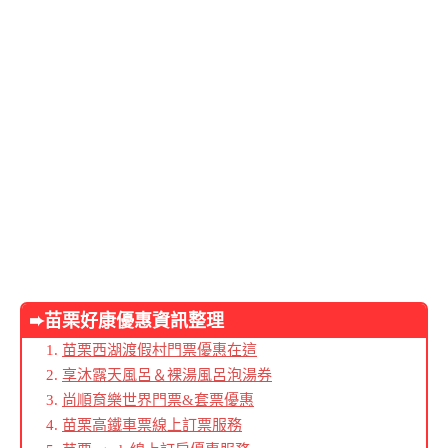
➨苗栗好康優惠資訊整理
苗栗西湖渡假村門票優惠在這
享沐露天風呂＆裸湯風呂泡湯券
尚順育樂世界門票&套票優惠
苗栗高鐵車票線上訂票服務