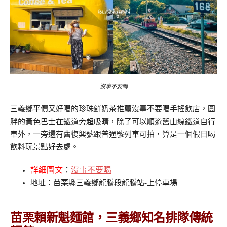
沒事不要喝
三義鄉平價又好喝的珍珠鮮奶茶推薦沒事不要喝手搖飲店，圓
胖的黃色巴士在鐵道旁超吸睛，除了可以順遊舊山線鐵道自行
車外，一旁還有舊復興號跟普通號列車可拍，算是一個假日喝
飲料玩景點好去處。
詳細圖文
：
沒事不要喝
地址：苗栗縣三義鄉龍騰段龍騰站-上停車場
苗栗賴新魁麵館，三義鄉知名排隊傳統