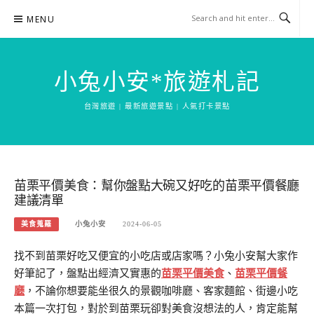
Skip
MENU
to
content
小兔小安*旅遊札記
台灣旅遊 | 最新旅遊景點 | 人氣打卡景點
苗栗平價美食：幫你盤點大碗又好吃的苗栗平價餐廳
建議清單
美食蒐羅
小兔小安
2024-06-05
找不到苗栗好吃又便宜的小吃店或店家嗎？小兔小安幫大家作
好筆記了，盤點出經濟又實惠的
苗栗平價美食
、
苗栗平價餐
廳
，不論你想要能坐很久的景觀咖啡廳、客家麵館、街邊小吃
本篇一次打包，對於到苗栗玩卻對美食沒想法的人，肯定能幫