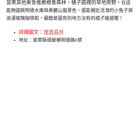
苗栗其他美食推薦橙香森林，
橘子園裡的草地原野，
在這
能夠遠眺明德水庫與美麗山嵐景色，
還能親近活潑的小兔子與
浪漫玻璃咖啡館，
最酷是還有別地方沒有的橘子隧道喔！
詳細圖文
：
橙香森林
地址：苗栗縣頭屋鄉明德路6號