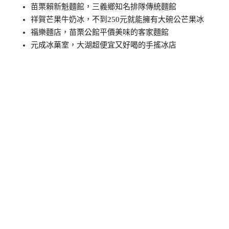
苗栗賴新魁麵館，三義鄉知名排隊傳統麵館
祥賀芒果牛奶冰，不到250元就能擁有大碗公芒果冰
福樂麵店，苗栗公館平價美味的客家麵館
元成冰菓室，大湖超便宜又好喝的手搖冰店