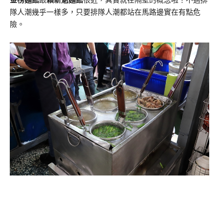
金榜麵館
跟
賴新魁麵館
很近，其實就在隔壁的概念啦！不過排
隊人潮幾乎一樣多，只要排隊人潮都站在馬路邊實在有點危
險。