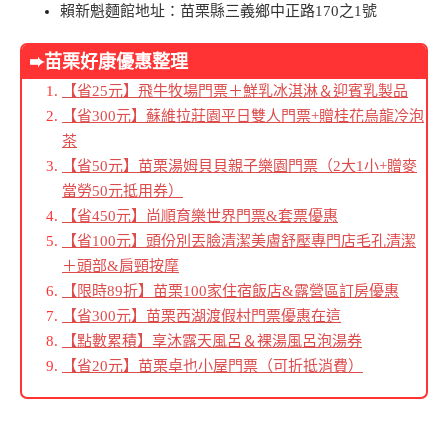
賴新魁麵館地址
：苗栗縣三義鄉中正路170之1號
➨苗栗好康優惠整理
【省25元】飛牛牧場門票＋鮮乳冰淇淋＆迎賓乳製品
【省300元】蘇維拉莊園平日雙人門票+贈桂花烏龍冷泡
茶
【省50元】苗栗湯姆貝貝親子樂園門票（2大1小+贈麥
當勞50元抵用券）
【省450元】尚順育樂世界門票&套票優惠
【省100元】頭份別丟臉清潔美膚舒壓專門店毛孔清潔
＋頭部&肩頸按摩
【限時89折】苗栗100家住宿飯店&露營區訂房優惠
【省300元】苗栗西湖渡假村門票優惠在這
【點數累積】享沐露天風呂＆裸湯風呂泡湯券
【省20元】苗栗卓也小屋門票（可折抵消費）