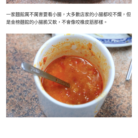
一家麵館厲不厲害要看小腸，大多數店家的小腸都咬不爛，但
是金榜麵館的小腸脆又軟，不會像咬橡皮筋那樣。