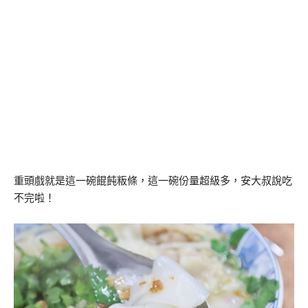
重頭戲就是這一碗餛飩粄條，這一碗份量超級多，安大叔說吃
不完啦！