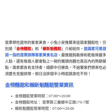
苗栗想吃道地的客家美食，小兔小安推薦來這兩家麵館吃，分
別是「
金榜麵館
」和「
賴新魁麵館
」介紹給你，
這兩家可是首
屈一指的苗栗排隊客家美食名店
，最推餛飩粄條和乾粄條最多
人點，還有每個人都會點上一碗的豬頭肉麵也是店內的熱銷餐
點，兩家都各有支持者，細節中分勝負，不過饕客們想來吃必
須要先克服排隊，假日沒排個半小時起跳是吃不到！
金榜麵館和賴新魁麵館營業資訊
金榜麵館營業時間
：07:00～20:00
金榜麵館地址
： 苗栗縣三義鄉中正路170-7號
賴新魁麵館營業時間
：07:00～20:00