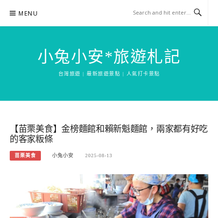
Skip
MENU
to
content
小兔小安*旅遊札記
台灣旅遊 | 最新旅遊景點 | 人氣打卡景點
【苗栗美食】金榜麵館和賴新魁麵館，兩家都有好吃
的客家粄條
苗栗美食
小兔小安
2025-08-13