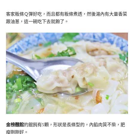
客家粄條Ｑ彈好吃，而且都有粄條煮透，然後湯內有大量香菜
跟油蔥，這一碗吃下去就飽了。
金榜麵館
的餛飩有5顆，形狀是長條型的，內餡肉質不柴，肥
瘦剛剛好。