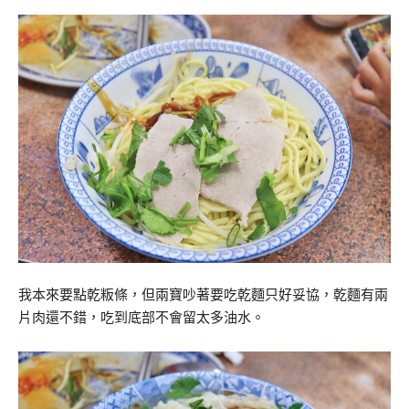
我本來要點乾粄條，但兩寶吵著要吃乾麵只好妥協，乾麵有兩
片肉還不錯，吃到底部不會留太多油水。