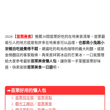
2026【
苗栗美食
】推薦30間苗栗好吃的在地美食清單，苗栗最
吸引人的地方就是有許多在地美食可以品嚐，
也都是小兔跟小
安親自吃過覺得不錯
，建議吃的有烏色咖啡的義大利麵，或是
金榜麵店的客家粄條，再來是祥賀冰店的芒果冰，一口氣整理
給大家參考最新
苗栗美食懶人包
，讓你第一手掌握苗栗好味
道，快來安排
苗栗美食一日遊
吧。
➨苗栗好用的懶人包
苗栗找住宿
／
苗栗景點
觀光工廠玩
／
苗栗美食
親子景點玩
／
苑裡一日遊