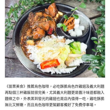
《苗栗美食》推薦烏色咖啡，必吃酥脆烏色炸雞翅及義大利麵
再點個三杯雞飯就很完美，尤其義大利麵更是醬汁味道都融入
麵條之中，外表黑到發光的雞翅也是店內值得一吃，雞吃酥脆
無比又鮮嫩，而且烏色咖啡更幫顧客備好了免費停車場。