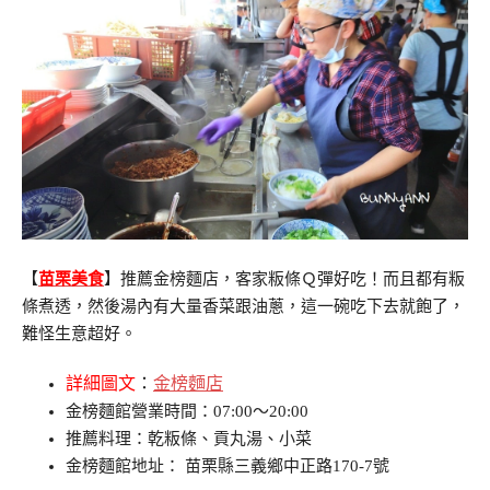
【
苗栗美食
】推薦金榜麵店，客家粄條Ｑ彈好吃！而且都有粄
條煮透，然後湯內有大量香菜跟油蔥，這一碗吃下去就飽了，
難怪生意超好。
詳細圖文
：
金榜麵店
金榜麵館營業時間：07:00～20:00
推薦料理：乾粄條、貢丸湯、小菜
金榜麵館地址： 苗栗縣三義鄉中正路170-7號