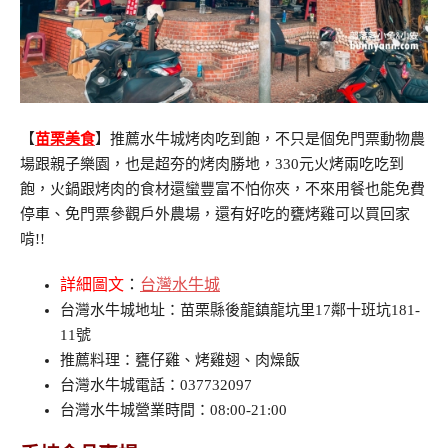
【
苗栗美食
】推薦水牛城烤肉吃到飽，不只是個免門票動物農
場跟親子樂園，也是超夯的烤肉勝地，330元火烤兩吃吃到
飽，火鍋跟烤肉的食材還蠻豐富不怕你夾，不來用餐也能免費
停車、免門票參觀戶外農場，還有好吃的甕烤雞可以買回家
啃!!
詳細圖文
：
台灣水牛城
台灣水牛城地址：苗栗縣後龍鎮龍坑里17鄰十班坑181-
11號
推薦料理：甕仔雞、烤雞翅、肉燥飯
台灣水牛城電話：037732097
台灣水牛城營業時間：08:00-21:00