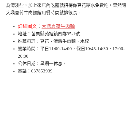
為清淡些，加上來店內吃麵就招待你豆花糖水免費吃，果然讓
大鼎夏荷牛肉麵館用餐時間就排很長。
詳細圖文
：
大鼎夏荷牛肉麵
地址：苗栗縣苑裡鎮四鄰35-1號
推薦料理：豆花、清燉牛肉麵、水餃
營業時間：平日11:00-14:00，假日10:45-14:30，17:00-
20:00
公休日期：星期一休息，
電話：037853939