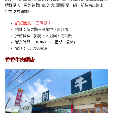
噴好誘人，另外包著肉餡的大湯圓更是一絕，前往南庄路上一
定要吃的鵝肉店。
詳細圖文
：
三灣鵝肉
地址：苗栗縣三灣鄉中正路28號
推薦料理：鵝肉、大湯圓、鵝油飯
營業時間：10:30-15:00(星期一公休)
電話： 03-7833919
香香牛肉麵店