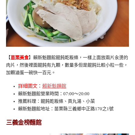
【
苗栗美食
】賴新魁麵館餛飩乾粄條，一樣上面放兩片汆燙的
肉片，然後裡面餛飩有九顆，數量多但是餛飩比較小粒一些，
加顆滷蛋一碗快一百元。
詳細圖文
：
賴新魁麵館
賴新魁麵館營業時間：07:00～20:00
推薦料理：餛飩乾粄條、貢丸湯、小菜
賴新魁麵館地址：苗栗縣三義鄉中正路170之1號
三義金榜麵館