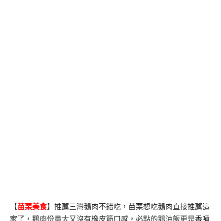
【
苗栗美食
】推薦三灣鵝肉不錯吃，苗栗想吃鵝肉直接推薦這
家了，鵝肉份量大又沒有橡皮筋口感，必點的鵝油飯更是香噴