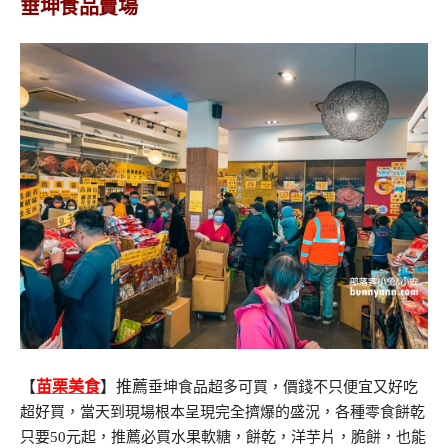
垂坤食品賣場
【
苗栗美食
】推薦
垂坤食品超多可買，價錢不只便宜又好吃
超好買，當天到現場根本呈現完全擠爆的盛況，各種零食餅乾
只要50元起，推薦必買水果軟糖，餅乾，洋芋片，脆餅，也能