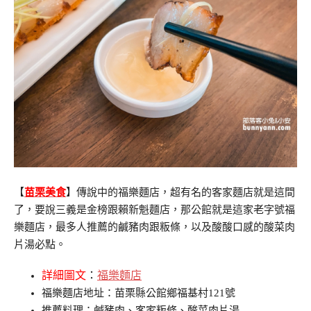
【
苗栗美食
】傳說中的福樂麵店，超有名的客家麵店就是這間
了，要說三義是金榜跟賴新魁麵店，那公館就是這家老字號福
樂麵店，最多人推薦的鹹豬肉跟粄條，以及酸酸口感的酸菜肉
片湯必點。
詳細圖文
：
福樂麵店
福樂麵店地址：苗栗縣公館鄉福基村121號
推薦料理：鹹豬肉、客家粄條、酸菜肉片湯