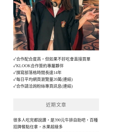
✓合作配合度高，但如果不好吃會直接買單
✓KLOOK合作簽約專屬夥伴
✓撰寫部落格時間長達14年
✓每日平均網頁瀏覽量20萬
(連結)
✓合作請洽詢粉絲專頁訊息
(連結)
近期文章
很多人吃完都說讚，是390元牛排自助吧，百種
招牌餐點任拿，水果超級多