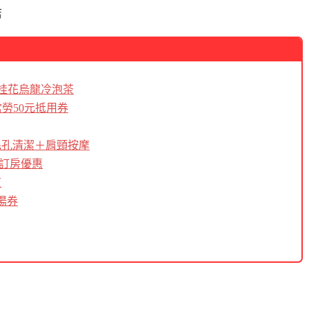
店
贈桂花烏龍冷泡茶
勞50元抵用券
毛孔清潔＋肩頸按摩
區訂房優惠
這
湯券