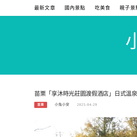
Skip
最新文章
國內景點
吃美食
親子景
to
content
苗栗「享沐時光莊園渡假酒店」日式溫
小兔小安
2025-04-29
苗栗