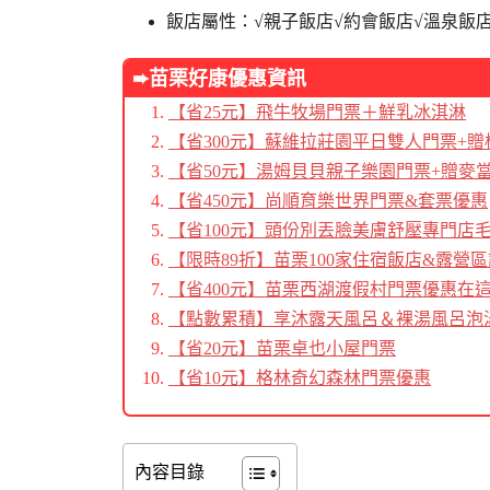
飯店屬性：√親子飯店√約會飯店√溫泉飯
➨苗栗好康優惠資訊
【省25元】飛牛牧場門票＋鮮乳冰淇淋
【省300元】蘇維拉莊園平日雙人門票+
【省50元】湯姆貝貝親子樂園門票+贈麥當
【省450元】尚順育樂世界門票&套票優惠
【省100元】頭份別丟臉美膚舒壓專門店
【限時89折】苗栗100家住宿飯店&露營
【省400元】苗栗西湖渡假村門票優惠在
【點數累積】享沐露天風呂＆裸湯風呂泡
【省20元】苗栗卓也小屋門票
【省10元】格林奇幻森林門票優惠
內容目錄