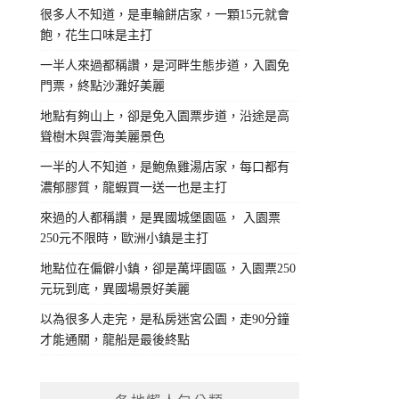
很多人不知道，是車輪餅店家，一顆15元就會
飽，花生口味是主打
一半人來過都稱讚，是河畔生態步道，入園免
門票，終點沙灘好美麗
地點有夠山上，卻是免入園票步道，沿途是高
聳樹木與雲海美麗景色
一半的人不知道，是鮑魚雞湯店家，每口都有
濃郁膠質，龍蝦買一送一也是主打
來過的人都稱讚，是異國城堡園區， 入園票
250元不限時，歐洲小鎮是主打
地點位在偏僻小鎮，卻是萬坪園區，入園票250
元玩到底，異國場景好美麗
以為很多人走完，是私房迷宮公園，走90分鐘
才能通關，龍船是最後終點