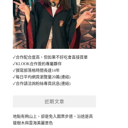
✓合作配合度高，但如果不好吃會直接買單
✓KLOOK合作簽約專屬夥伴
✓撰寫部落格時間長達14年
✓每日平均網頁瀏覽量20萬
(連結)
✓合作請洽詢粉絲專頁訊息
(連結)
近期文章
地點有夠山上，卻是免入園票步道，沿途是高
聳樹木與雲海美麗景色