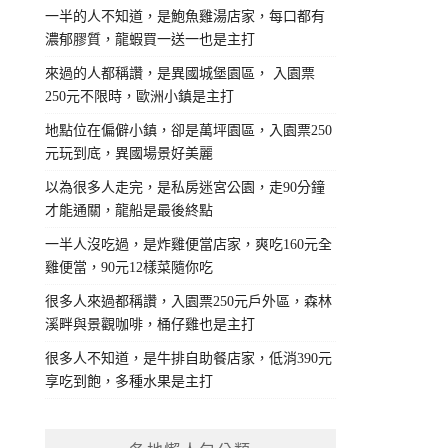
一半的人不知道，是鮑魚雞湯店家，每口都有
濃郁膠質，龍蝦買一送一也是主打
來過的人都稱讚，是異國城堡園區， 入園票
250元不限時，歐洲小鎮是主打
地點位在偏僻小鎮，卻是萬坪園區，入園票250
元玩到底，異國場景好美麗
以為很多人走完，是私房迷宮公園，走90分鐘
才能通關，龍船是最後終點
一半人沒吃過，是炸雞便當店家，爽吃160元全
雞便當，90元12樣菜隨你吃
很多人來過都稱讚，入園票250元戶外區，森林
溪畔與景觀咖啡，桶仔雞也是主打
很多人不知道，是牛排自助餐店家，低消390元
享吃到飽，多種水果是主打