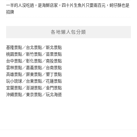
一半的人沒吃過，是海鮮店家，四十片生魚片只要兩百元，蚵仔酥也是
招牌
各地懶人包分類
基隆景點
／
台北景點
／
新北景點
桃園景點
／
新竹景點
／
苗栗景點
台中景點
／
彰化景點
／
南投景點
雲林景點
／
嘉義景點
／
台南景點
高雄景點
／
屏東景點
／
墾丁景點
玩小琉球
／
台東景點
／
花蓮景點
宜蘭景點
／
澎湖景點
／
金門景點
沖繩景點
／
東京景點
／
玩北海道