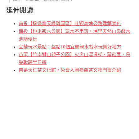
延伸閱讀
南投【橋聳雲天綠雕園區】壯觀高速公路建築景色
南投【桃米親水公園】玩水不用錢，埔里天然山泉戲水
池隨便玩
宜蘭玩水景點：盤點10個宜蘭親水戲水玩樂好地方
苗栗【竹南獅山親子公園】火炎山溜滑梯、蘑菇屋、鳥
巢鞦韆半日遊
苗栗天仁茶文化館，免費入園參觀茶文物門票介紹