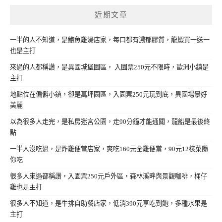
近期文章
一半的人不知道，是鮑魚雞湯店家，每口都有濃郁膠質，龍蝦買一送一
也是主打
來過的人都稱讚，是異國城堡園區， 入園票250元不限時，歐洲小鎮是
主打
地點位在偏僻小鎮，卻是萬坪園區，入園票250元玩到底，異國場景好
美麗
以為很多人走完，是私房迷宮公園，走90分鐘才能通關，龍船是最後終
點
一半人沒吃過，是炸雞便當店家，爽吃160元全雞便當，90元12樣菜隨
你吃
很多人來過都稱讚，入園票250元戶外區，森林溪畔與景觀咖啡，桶仔
雞也是主打
很多人不知道，是牛排自助餐店家，低消390元享吃到飽，多種水果是
主打