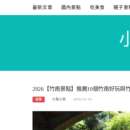
Skip
最新文章
國內景點
吃美食
親子景
to
content
2026【竹南景點】推薦10個竹南好玩與
小兔小安
2026-02-05
苗栗