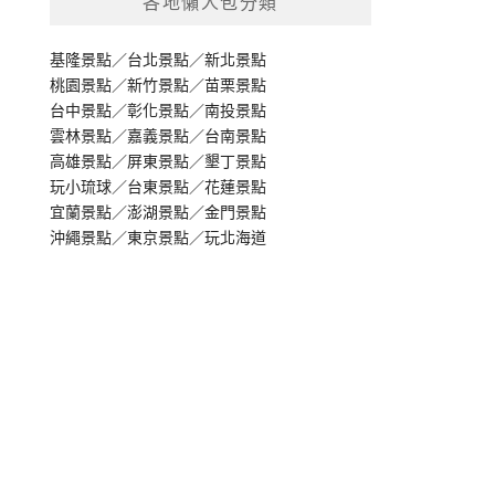
各地懶人包分類
基隆景點
／
台北景點
／
新北景點
桃園景點
／
新竹景點
／
苗栗景點
台中景點
／
彰化景點
／
南投景點
雲林景點
／
嘉義景點
／
台南景點
高雄景點
／
屏東景點
／
墾丁景點
玩小琉球
／
台東景點
／
花蓮景點
宜蘭景點
／
澎湖景點
／
金門景點
沖繩景點
／
東京景點
／
玩北海道