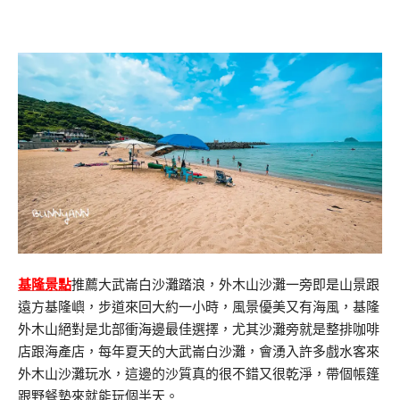
基隆景點
推薦大武崙白沙灘踏浪，外木山沙灘一旁即是山景跟
遠方基隆嶼，步道來回大約一小時，風景優美又有海風，基隆
外木山絕對是北部衝海邊最佳選擇，尤其沙灘旁就是整排咖啡
店跟海產店，每年夏天的大武崙白沙灘，會湧入許多戲水客來
外木山沙灘玩水，這邊的沙質真的很不錯又很乾淨，帶個帳篷
跟野餐墊來就能玩個半天。