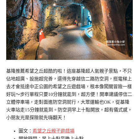
基隆推薦希望之丘超酷的啦！這座基隆超人氣親子景點，不只
佔地超廣、設施超完善，還得先穿越信二路防空洞，搭電梯上
去才會抵達中正公園的希望之丘遊戲場，根本像闖關冒險一樣
好玩～步行單程只要10分鐘就能到，超方便！開車建議停信二
立體停車場，走對面進防空洞就行，大眾運輸也OK，從基隆
火車站走15分鐘就能到。防空洞早上十點開放，超有儀式感，
小朋友光是探險就先嗨翻天！
圖文：
希望之丘親子遊戲場
開放時間：早上十點至晚上十點