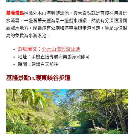
基隆景點
推薦外木山海興游泳池，最大賣點就是直接在海邊玩
水消暑，一邊看著美麗海景一邊戲水超讚，然後有分深跟淺兩
處戲水地方，岸邊還有公廁和停車場與步道可走，算是cp值很
高的免費海水游泳池。
詳細圖文
：
外木山海興游泳池
地址：手機直接導航海興游泳池即可
時間：建議白天前往
基隆景點11.暖東峽谷步道