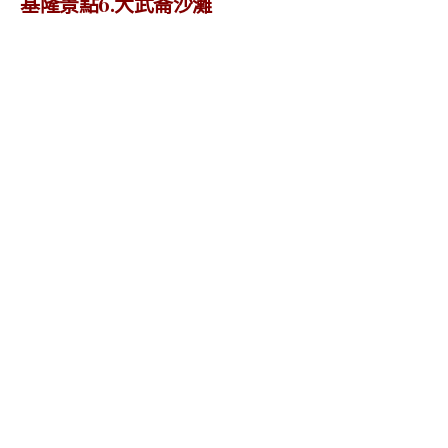
基隆景點6.大武崙沙灘