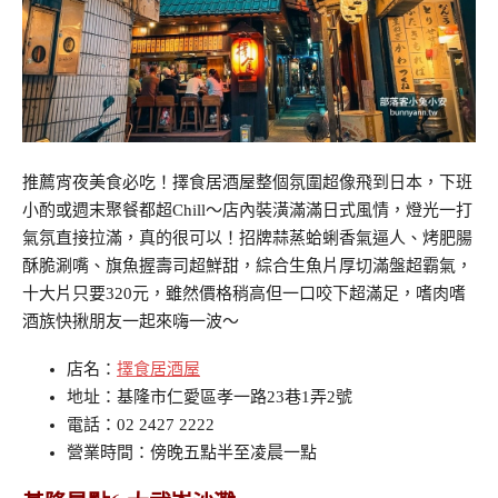
推薦宵夜美食必吃！擇食居酒屋整個氛圍超像飛到日本，下班
小酌或週末聚餐都超Chill～店內裝潢滿滿日式風情，燈光一打
氣氛直接拉滿，真的很可以！招牌蒜蒸蛤蜊香氣逼人、烤肥腸
酥脆涮嘴、旗魚握壽司超鮮甜，綜合生魚片厚切滿盤超霸氣，
十大片只要320元，雖然價格稍高但一口咬下超滿足，嗜肉嗜
酒族快揪朋友一起來嗨一波～
店名：
擇食居酒屋
地址：基隆市仁愛區孝一路23巷1弄2號
電話：02 2427 2222
營業時間：傍晚五點半至凌晨一點