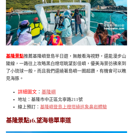
基隆景點
推薦基隆嶼登島半日遊，無敵看海視野，還能漫步山
陵線，一路往上攻略黑白燈塔眺望彭佳嶼，優美海景彷彿來到
了小琉球一般，而且我們還繞著島嶼一圈超讚，有機會可以瞧
見海豚。
詳細圖文
：
基隆嶼
地址：基隆市中正區北寧路211號
線上預訂：
基隆嶼登島上燈塔繞巡象鼻岩體驗
基隆景點16.望海巷單車道