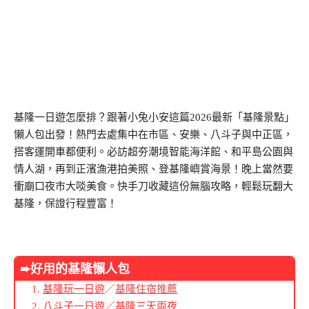
基隆一日遊怎麼排？跟著小兔小安這篇2026最新「基隆景點」
懶人包出發！熱門去處集中在市區、安樂、八斗子與中正區，
搭客運開車都便利。必訪超夯潮境智能海洋館、和平島公園與
情人湖，再到正濱漁港拍美照、登基隆嶼賞海景！晚上當然要
衝廟口夜市大啖美食。快手刀收藏這份無腦攻略，輕鬆玩翻大
基隆，保證行程豐富！
➨好用的基隆懶人包
基隆玩一日遊
／
基隆住宿推薦
八斗子一日遊
／
基隆三天兩夜