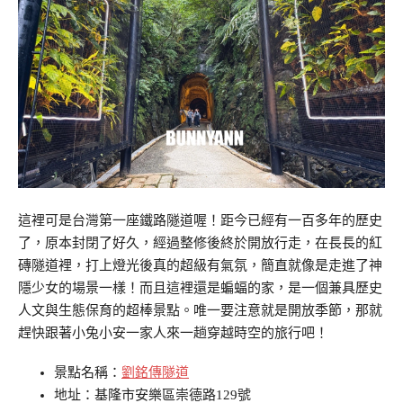
這裡可是台灣第一座鐵路隧道喔！距今已經有一百多年的歷史
了，原本封閉了好久，經過整修後終於開放行走，在長長的紅
磚隧道裡，打上燈光後真的超級有氣氛，簡直就像是走進了神
隱少女的場景一樣！而且這裡還是蝙蝠的家，是一個兼具歷史
人文與生態保育的超棒景點。唯一要注意就是開放季節，那就
趕快跟著小兔小安一家人來一趟穿越時空的旅行吧！
景點名稱：
劉銘傳隧道
地址：基隆市安樂區崇德路129號