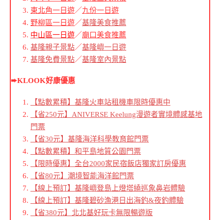
東北角一日遊
／
九份一日遊
野柳區一日遊
／
基隆美食推薦
中山區一日遊
／
廟口美食推薦
基隆親子景點
／
基隆嶼一日遊
基隆免費景點
／
基隆室內景點
➨KLOOK好康優惠
【點數累積】基隆火車站租機車限時優惠中
【省250元】ANIVERSE Keelung漫遊者實境體感基地
門票
【省30元】基隆海洋科學教育館門票
【點數累積】和平島地質公園門票
【限時優惠】全台2000家民宿飯店獨家訂房優惠
【省80元】潮境智能海洋館門票
【線上預訂】基隆嶼登島上燈塔繞巡象鼻岩體驗
【線上預訂】基隆碧砂漁港日出海釣&夜釣體驗
【省380元】北北基好玩卡無限暢遊版