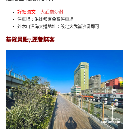
詳細圖文
：
大武崙沙灘
停車場
：沿途都有免費停車場
外木山濱海大道地址
：設定大武崙沙灘即可
基隆景點7.麗都蝶客