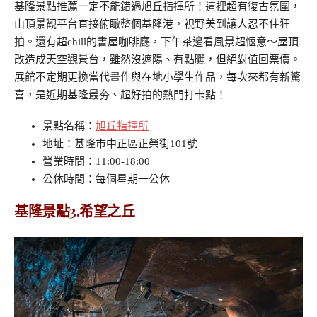
基隆景點推薦一定不能錯過旭丘指揮所！這裡超有復古氛圍，
山頂景觀平台直接俯瞰整個基隆港，視野美到讓人忍不住狂
拍。還有超chill的書屋咖啡廳，下午茶邊看風景超愜意～屋頂
改造成天空觀景台，雖然沒遮陽、有點曬，但絕對值回票價。
展館不定期更換當代畫作與在地小學生作品，每次來都有新驚
喜，是近期基隆最夯、超好拍的熱門打卡點！
景點名稱：
旭丘指揮所
地址：基隆市中正區正榮街101號
營業時間：11:00-18:00
公休時間：每個星期一公休
基隆景點3.希望之丘