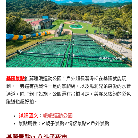
基隆景點
推薦
暖暖運動公園！戶外超長溜滑梯在基隆就能玩
到，一旁還有挑戰性十足的攀爬網，以及馬莉兄弟最愛的水管
通道，除了親子設施，公園還有吊橋可走，美麗又繽紛的彩色
跑道也超好拍。
詳細圖文
：
暖暖運動公園
景點屬性：✔親子景點✔情侶景點✔戶外景點
基隆景點13.八斗子夜市