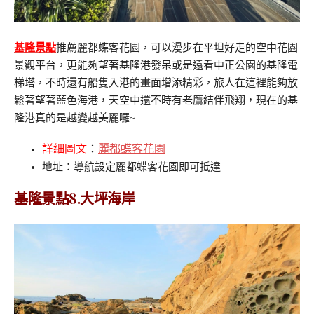
基隆景點
推薦麗都蝶客花園，可以漫步在平坦好走的空中花園
景觀平台，更能夠望著基隆港發呆或是遠看中正公園的基隆電
梯塔，不時還有船隻入港的畫面增添精彩，旅人在這裡能夠放
鬆著望著藍色海港，天空中還不時有老鷹結伴飛翔，現在的基
隆港真的是越變越美麗囉~
詳細圖文
：
麗都蝶客花園
地址：導航設定麗都蝶客花園即可抵達
基隆景點8.大坪海岸