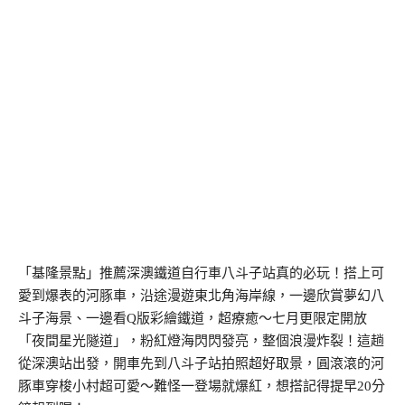
「基隆景點」推薦深澳鐵道自行車八斗子站真的必玩！搭上可
愛到爆表的河豚車，沿途漫遊東北角海岸線，一邊欣賞夢幻八
斗子海景、一邊看Q版彩繪鐵道，超療癒～七月更限定開放
「夜間星光隧道」，粉紅燈海閃閃發亮，整個浪漫炸裂！這趟
從深澳站出發，開車先到八斗子站拍照超好取景，圓滾滾的河
豚車穿梭小村超可愛～難怪一登場就爆紅，想搭記得提早20分