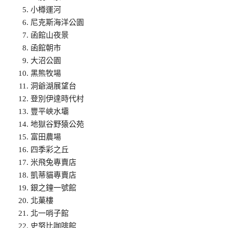
小樽運河
尼克斯海洋公園
函館山夜景
函館朝市
大沼公園
黑熊牧場
洞爺湖展望台
登別伊達時代村
豐平峽水壩
地獄谷野猿公苑
富田農場
四季彩之丘
米飛兔專賣店
凱蒂貓專賣店
銀之鐘一號館
北菓樓
北一哨子館
史努比咖啡館