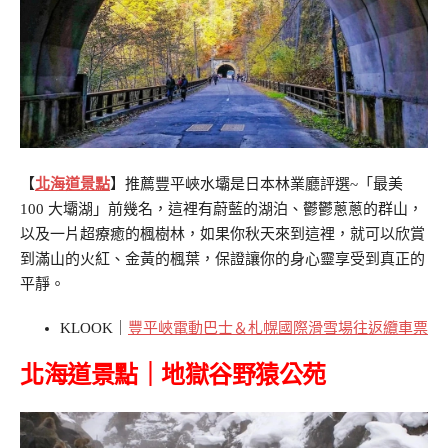
【
北海道景點
】推薦豐平峽水壩是日本林業廳評選~「最美
100 大壩湖」前幾名，這裡有蔚藍的湖泊、鬱鬱蔥蔥的群山，
以及一片超療癒的楓樹林，如果你秋天來到這裡，就可以欣賞
到滿山的火紅、金黃的楓葉，保證讓你的身心靈享受到真正的
平靜。
KLOOK｜
豐平峽電動巴士＆札幌國際滑雪場往返纜車票
北海道景點｜
地獄谷野猿公苑