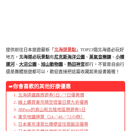
提供前往日本旅遊最新「
北海道景點
」TOP23個北海道必玩好
地方，
北海道必玩景點
有
尼克斯海洋公園
、
蒸氣音樂鐘
、
小樽
運河
、
大沼公園
、
旭山動物園
、
熱田神宮
都行，不管是自由行
還是團體旅遊都可以，歡迎直接把這篇收藏起來設書籤喔！
➨你會喜歡的其他好康優惠
北海道鐵路周遊券5日／7日優惠價
線上購買東京晴空塔當日票九折優惠
JRPass的高山和北陸地區周遊券5日
東京地鐵通票（24／48／72小時）
日本東京淺草比價便宜住宿飯店優惠