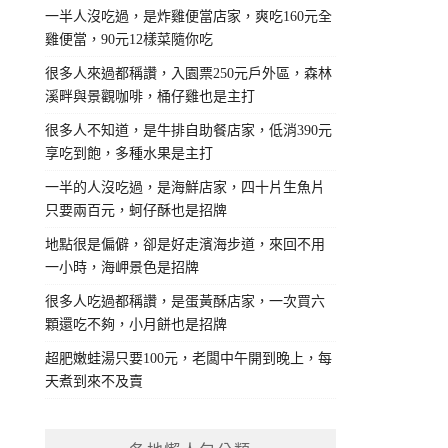
一半人沒吃過，是炸雞便當店家，爽吃160元全
雞便當，90元12樣菜隨你吃
很多人來過都稱讚，入園票250元戶外區，森林
溪畔與景觀咖啡，桶仔雞也是主打
很多人不知道，是牛排自助餐店家，低消390元
享吃到飽，多種水果是主打
一半的人沒吃過，是海鮮店家，四十片生魚片
只要兩百元，蚵仔酥也是招牌
地點很是偏僻，卻是好走濱海步道，來回不用
一小時，海岬景色是招牌
很多人吃過都稱讚，是蛋黃酥店家，一次買六
顆還吃不夠，小月餅也是招牌
超肥嫩蛙湯只要100元，老闆中午開到晚上，每
天煮到來不及賣