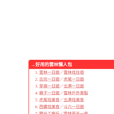
→好用的雲林懶人包
雲林一日遊
／
雲林找住宿
古坑一日遊
／
虎尾一日遊
草嶺一日遊
／
北港一日遊
親子一日遊
／
雲林戶外景點
虎尾找美食
／
北港找美食
西螺找美食
／
斗六一日遊
觀光工廠玩
／
雲林兩天一夜