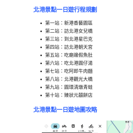
北港景點一日遊行程規劃
第一站：新港香藝園區
第二站：訪北港女兒橋
第三站：到北港星巴克
第四站：訪北港朝天宮
第五站：吃廟邊假魚肚
第六站：吃北港圓仔湯
第七站：吃阿郎牛肉麵
第八站：北港觀光大橋
第九站：圓環清燉青蛙
第十站：臻狀元囍餅店
北港景點一日遊地圖攻略