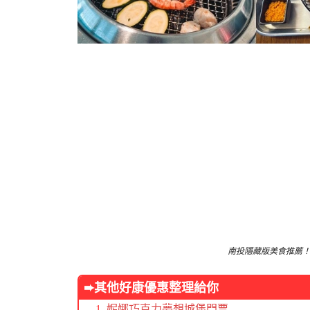
南投隱藏版美食推薦！
➨其他
好康優惠整理給你
妮娜巧克力夢想城堡門票