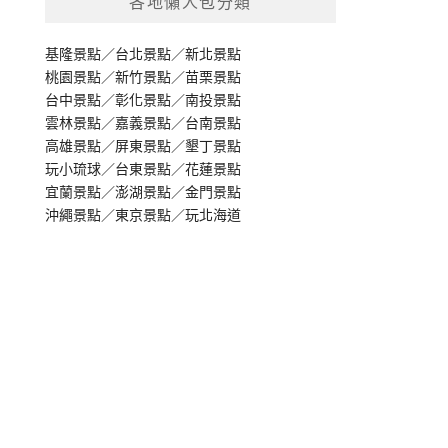
各地懶人包分類
基隆景點
／
台北景點
／
新北景點
桃園景點
／
新竹景點
／
苗栗景點
台中景點
／
彰化景點
／
南投景點
雲林景點
／
嘉義景點
／
台南景點
高雄景點
／
屏東景點
／
墾丁景點
玩小琉球
／
台東景點
／
花蓮景點
宜蘭景點
／
澎湖景點
／
金門景點
沖繩景點
／
東京景點
／
玩北海道