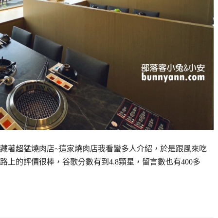
藏著超猛燒肉店~這家燒肉店我看蠻多人介紹，於是跟風來吃
上的評價很棒，谷歌分數有到4.8顆星，留言數也有400多