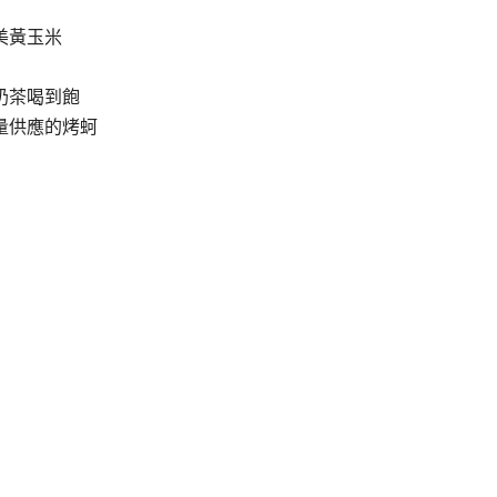
美黃玉米
奶茶喝到飽
量供應的烤蚵