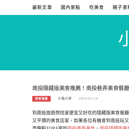
Skip
最新文章
國內景點
吃美食
親子景
to
content
南投隱藏版美食推薦！南投巷弄美食餐廳
小兔小安
2024-05-14
美食蒐羅
到南投旅遊想找家便宜又好吃的隱藏版美食餐廳
又平價的美食店家，如果各位有機會到南投玩又
章盤點TOP 6家的
南投巷弄美食
、
南投隱藏版美