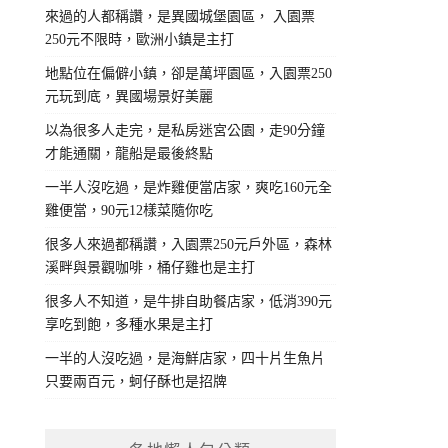
來過的人都稱讚，是異國城堡園區， 入園票
250元不限時，歐洲小鎮是主打
地點位在偏僻小鎮，卻是萬坪園區，入園票250
元玩到底，異國場景好美麗
以為很多人走完，是私房迷宮公園，走90分鐘
才能通關，龍船是最後終點
一半人沒吃過，是炸雞便當店家，爽吃160元全
雞便當，90元12樣菜隨你吃
很多人來過都稱讚，入園票250元戶外區，森林
溪畔與景觀咖啡，桶仔雞也是主打
很多人不知道，是牛排自助餐店家，低消390元
享吃到飽，多種水果是主打
一半的人沒吃過，是海鮮店家，四十片生魚片
只要兩百元，蚵仔酥也是招牌