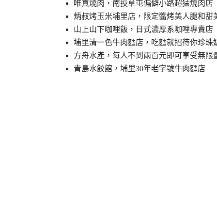
唯真燒肉，南投草屯偏僻小路超猛燒肉店
炳叔烤玉米埔里店，限定醬烤美人腿和甜
山上山下咖哩飯，日式濃厚系咖哩專賣店
埔里清一色牛肉麵店，吃麵就招待你珍珠
方舟水產，每人不到兩百元即可享受無限
青島水餃館，埔里30年老字號牛肉麵店