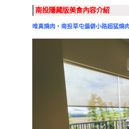
南投隱藏版美食內容介紹
唯真燒肉，南投草屯偏僻小路超猛燒