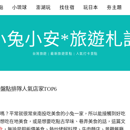
點
小琉球
澎湖玩
找住宿
玩日本
夯主題
小兔小安*旅遊札
台灣旅遊 | 最新旅遊景點 | 人氣打卡景點
盤點排隊人氣店家TOP6
嗎？平常就很常來南投吃美食的小兔一家，所以能接觸到好吃
想吃在地美食，或是想要吃點古早味、巷弄美食的話，這篇文
食
，無論是銅板價美食、熱炒烤蚵料理、牛肉麵店、景觀餐廳