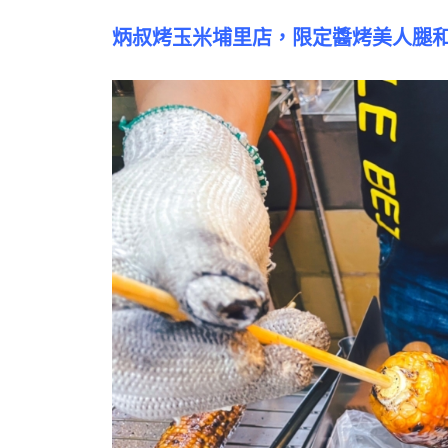
炳叔烤玉米埔里店，限定醬烤美人腿