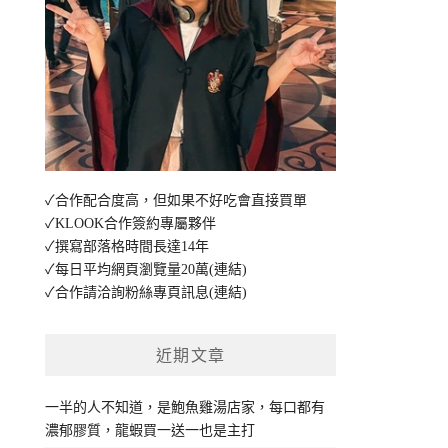
✓合作配合度高，但如果不好吃會直接買單
✓KLOOK合作簽約專屬夥伴
✓撰寫部落格時間長達14年
✓每日平均網頁瀏覽量20萬
(連結)
✓合作請洽詢粉絲專頁訊息
(連結)
近期文章
一半的人不知道，是鮑魚雞湯店家，每口都有
濃郁膠質，龍蝦買一送一也是主打