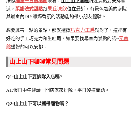
按照
埔里一日遊地圖
來看，
山上山下咖哩
附近景點要安排順
果丘凍飲
遊，
茱諾法式甜點
跟
位在最近，有景色超美的庭院
與最室內DIY蠟燭香氛的活動能夠帶小朋友體驗。
巧克力工房
想要厲害一點的景點，那就選擇
就對了，這裡有
元首
好吃的手工巧克力和生吐司，如果要找尋室內景點的話~
館
蠻好的可以安排。
山上山下咖哩常見問題
Q1:山上山下要排隊入店嗎?
A1:假日中午建議一開店就來排隊，平日沒這問題。
Q2:山上山下可以攜帶寵物嗎？