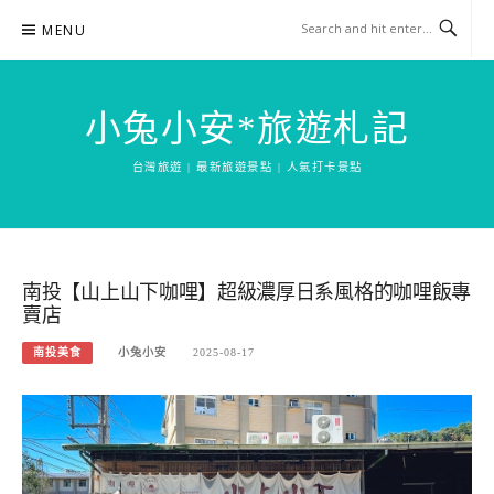
Skip
MENU
to
content
小兔小安*旅遊札記
台灣旅遊 | 最新旅遊景點 | 人氣打卡景點
南投【山上山下咖哩】超級濃厚日系風格的咖哩飯專
賣店
南投美食
小兔小安
2025-08-17