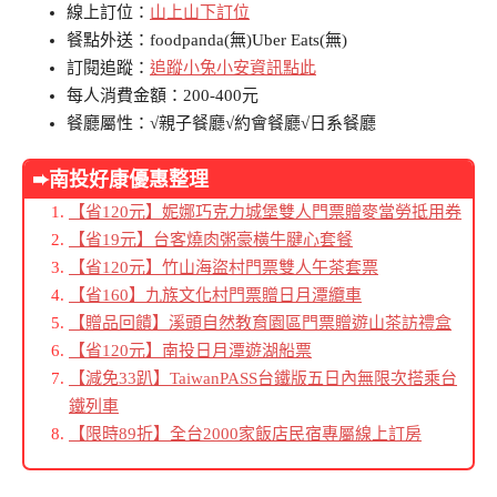
線上訂位：
山上山下訂位
餐點外送：foodpanda(無)Uber Eats(無)
訂閱追蹤：
追蹤小兔小安資訊點此
每人消費金額：200-400元
餐廳屬性：√親子餐廳√約會餐廳√日系餐廳
➨南投好康優惠整理
【省120元】妮娜巧克力城堡雙人門票贈麥當勞抵用券
【省19元】台客燒肉粥豪橫牛腱心套餐
【省120元】竹山海盜村門票雙人午茶套票
【省160】九族文化村門票贈日月潭纜車
【贈品回饋】溪頭自然教育園區門票贈遊山茶訪禮盒
【省120元】南投日月潭遊湖船票
【減免33趴】TaiwanPASS台鐵版五日內無限次搭乘台
鐵列車
【限時89折】全台2000家飯店民宿專屬線上訂房