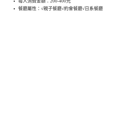
每人消費金額：200-400元
餐廳屬性：√親子餐廳√約會餐廳√日系餐廳