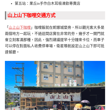
第五站：果丘in手作白木耳吸凍飲專賣店
山上山下咖哩交通方式
「
山上山下咖哩
」咖哩飯就在妮娜城堡旁，所以觀光客大多是
兩個地方一起玩，不過這間店實在非常的夯，幾乎才一開門就
會立刻客滿那種，因此，強烈建議提早十分鐘來卡位，而車子
可以停在對面私人收費停車場，衛星導航設定山上山下即可抵
達餐廳。