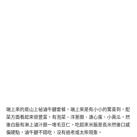
端上來的是山上祕滷牛腱套餐，端上來是有小小的驚喜到，配
菜方面看起來很豐富，有泡菜、洋蔥圈、溏心蛋、小黃瓜，然
後白飯有淋上滷汁跟一堆毛豆仁，吃起來米飯是長米然後口感
偏硬點，滷牛腱不錯吃，沒有過老或太柴現象。