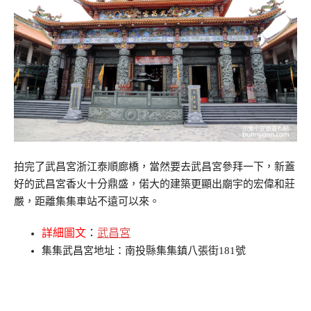
拍完了武昌宮浙江泰順廊橋，當然要去武昌宮參拜一下，新蓋
好的武昌宮香火十分鼎盛，偌大的建築更顯出廟宇的宏偉和莊
嚴，距離集集車站不遠可以來。
詳細圖文
：
武昌宮
集集武昌宮地址：南投縣集集鎮八張街181號