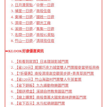
日月潭景點
／
中寮一日遊
埔里一日遊
／
南投住宿
東埔一日遊
／
國姓一日遊
清境一日遊
／
觀光工廠
溪頭一日遊
／
集集一日遊
名間一日遊
／
南投IG景點
竹山一日遊
／
清境找住宿
➨KLOOK好康優惠資訊
【有看到就買】日本環球影城門票
【省120元】妮娜巧克力城堡雙人門票贈麥當勞抵用券
【7折優惠】南投清境高空觀景步道+青青草原門票
【省120元】竹山海盜村門票雙人午茶套票
【省下銅板】九九峰動物樂園門票
【贈送禮盒】溪頭自然教育園區門票
【線上購票】南投奧萬大國家森林遊樂區門票
【省下百元】水与松萌萌園門票