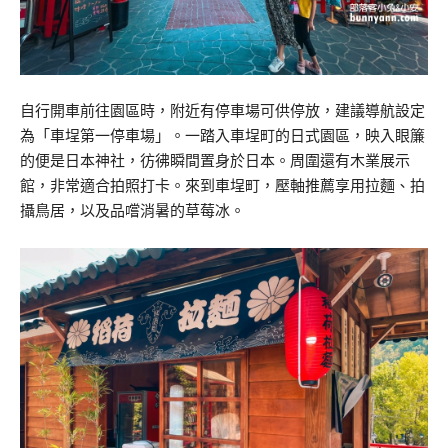
自行開車前往園區時，附近有停車場可供停放，建議導航設定
為「車埕第一停車場」。一踏入車埕町的日式園區，映入眼簾
的便是日本神社，彷彿瞬間置身於日本。周圍還有木業展示
館，非常適合拍照打卡。來到車埕町，壓軸推薦享用拉麵、拍
攝鳥居，以及品嚐消暑的草莓冰。