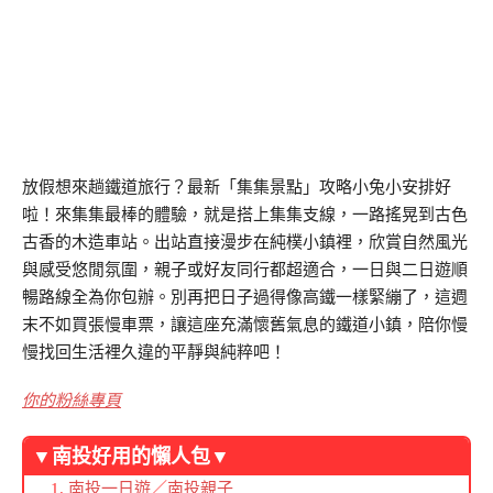
放假想來趟鐵道旅行？最新「集集景點」攻略小兔小安排好
啦！來集集最棒的體驗，就是搭上集集支線，一路搖晃到古色
古香的木造車站。出站直接漫步在純樸小鎮裡，欣賞自然風光
與感受悠閒氛圍，親子或好友同行都超適合，一日與二日遊順
暢路線全為你包辦。別再把日子過得像高鐵一樣緊繃了，這週
末不如買張慢車票，讓這座充滿懷舊氣息的鐵道小鎮，陪你慢
慢找回生活裡久違的平靜與純粹吧！
你的粉絲專頁
▼南投好用的懶人包▼
南投一日遊
／
南投親子