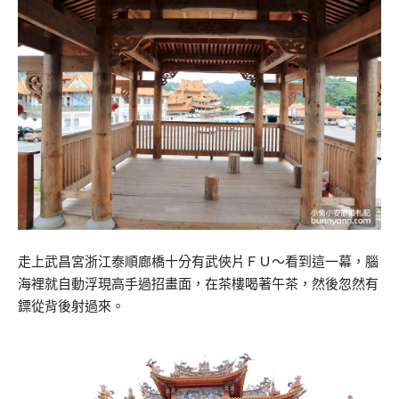
走上武昌宮浙江泰順廊橋十分有武俠片ＦＵ～看到這一幕，腦
海裡就自動浮現高手過招畫面，在茶樓喝著午茶，然後忽然有
鏢從背後射過來。