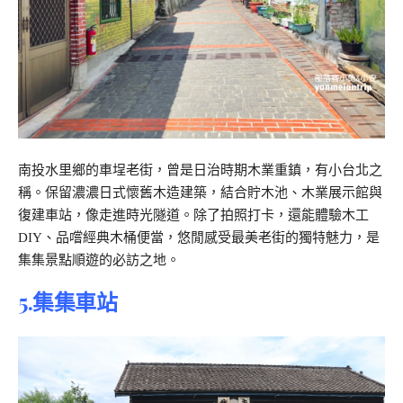
南投水里鄉的車埕老街，曾是日治時期木業重鎮，有小台北之
稱。保留濃濃日式懷舊木造建築，結合貯木池、木業展示館與
復建車站，像走進時光隧道。除了拍照打卡，還能體驗木工
DIY、品嚐經典木桶便當，悠閒感受最美老街的獨特魅力，是
集集景點順遊的必訪之地。
5.集集車站