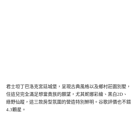
君士坦丁巴洛克宮廷城堡，呈現古典風格以及鄉村莊園別墅，
住這兒完全滿足想當貴族的願望，尤其妮娜彩繪、黑白2D、
綠野仙蹤，這三款房型氛圍的營造特別鮮明。谷歌評價也不錯
4.3顆星。