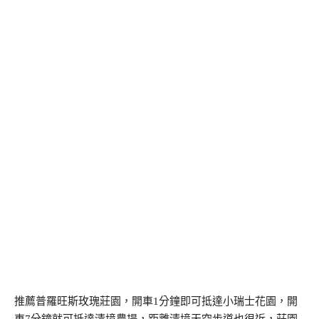
推薦普羅旺斯玫瑰莊園，開車1分鐘即可抵達小瑞士花園，開
車7分鐘就可抵達清境農場，距離清境天空步道也很近，莊園