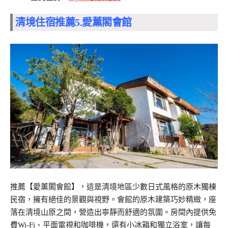
清境住宿推薦5.
愛薰閣會館
推薦【愛薰閣會館】，這是清境地區少數日式風格的原木獨棟
民宿，擁有絕佳的景觀與視野。會館的原木建築巧妙精緻，座
落在清境山原之間，營造出寧靜而舒適的氛圍。房間內提供免
費Wi-Fi、平面電視和咖啡機，還有小冰箱和獨立浴室，讓每