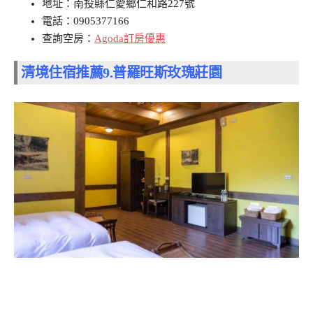
地址：南投縣仁愛鄉仁和路227號
電話：0905377166
查詢空房：
Agoda訂房優惠
清境住宿推薦9.
普羅旺斯玫瑰莊園