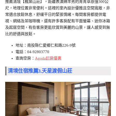
推薦清境【楓葉山莊】，距離表演綿羊秀的青青草原僅300公
尺，地理位置非常便利。這裡的室內設計優雅且空間寬敞，非
常適合放鬆休息，舒緩平日的緊張情緒。每間客房都提供電
視、網絡及茶咖啡機，還有許多客房配有平面螢幕、迷你冰箱
及起居空間，有些客房更能欣賞到美麗的山景，讓人感受到無
比的舒適與放鬆。
地址：南投縣仁愛鄉仁和路226-9號
電話：04-92803770
查詢空房：
Agoda訂房優惠
清境住宿推薦3.
天星渡假山莊