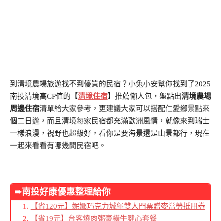
到清境農場旅遊找不到優質的民宿？小兔小安幫你找到了2025
南投清境高CP值的【
清境住宿
】推薦懶人包，盤點出
清境農場
周邊住宿
清單給大家參考，更建議大家可以搭配仁愛鄉景點來
個二日遊，而且清境每家民宿都充滿歐洲風情，就像來到瑞士
一樣浪漫，視野也超級好，看你是要海景還是山景都行，現在
一起來看看有哪幾間民宿吧。
➨南投
好康優惠整理給你
【省120元】妮娜巧克力城堡雙人門票贈麥當勞抵用券
【省19元】台客燒肉粥豪橫牛腱心套餐