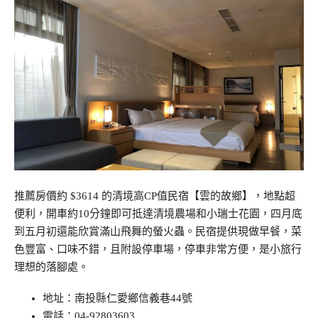
推薦房價約 $3614 的清境高CP值民宿【雲的故鄉】，地點超
便利，開車約10分鐘即可抵達清境農場和小瑞士花園，四月底
到五月初還能欣賞滿山飛舞的螢火蟲。民宿提供現做早餐，菜
色豐富、口味不錯，且附設停車場，停車非常方便，是小旅行
理想的落腳處。
地址：南投縣仁愛鄉信義巷44號
電話：04-92803603