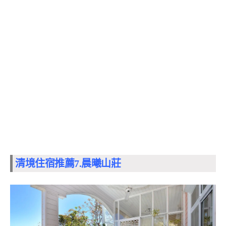
清境住宿推薦7.
晨曦山莊