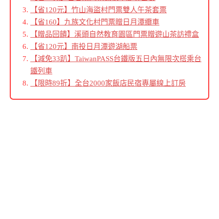
【省120元】竹山海盜村門票雙人午茶套票
【省160】九族文化村門票贈日月潭纜車
【贈品回饋】溪頭自然教育園區門票贈遊山茶訪禮盒
【省120元】南投日月潭遊湖船票
【減免33趴】TaiwanPASS台鐵版五日內無限次搭乘台
鐵列車
【限時89折】全台2000家飯店民宿專屬線上訂房