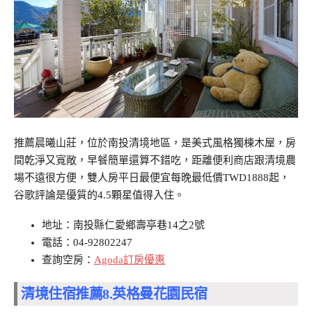
推薦晨曦山莊，位於南投清境地區，是美式風格獨棟木屋，房
間乾淨又寬敞，早餐簡單還算不錯吃，距離便利商店跟清境農
場不遠很方便，雙人房平日最便宜每晚最低價TWD1888起，
谷歌評論是優質的4.5顆星值得入住。
地址：南投縣仁愛鄉壽亭巷14之2號
電話：04-92802247
查詢空房：
Agoda訂房優惠
清境住宿推薦8.
英格曼花園民宿