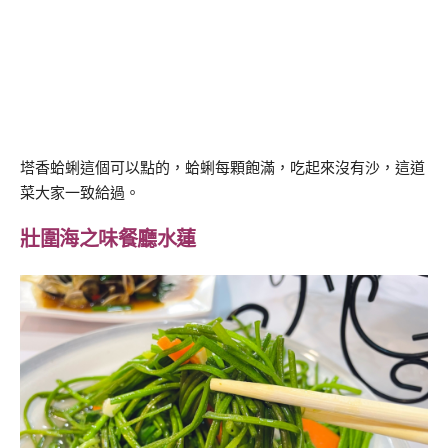
塔香蛤蜊這個可以點的，蛤蜊每顆飽滿，吃起來沒有沙，這道
菜大家一致給過。
壯圍海之味餐廳水蓮