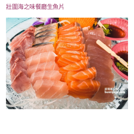
壯圍海之味餐廳
生魚片