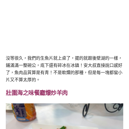
沒等很久，我們的生魚片就上桌了，擺的就跟後壁湖的一樣，
鋪滿滿一整碗公，底下還有碎冰在冰鎮！安大叔直接說口感好
了，魚肉品質算是有青！不是軟爛的那種，但是每一塊都蠻小
片又不算太厚的。
壯圍海之味餐廳爆炒羊肉