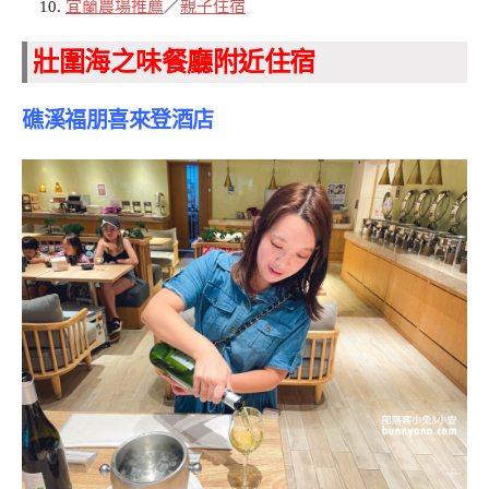
宜蘭農場推薦
／
親子住宿
壯圍海之味餐廳附近住宿
礁溪福朋喜來登酒店