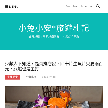
Skip
MENU
to
content
小兔小安*旅遊札記
台灣旅遊 | 最新旅遊景點 | 人氣打卡景點
少數人不知道，是海鮮店家，四十片生魚片只要兩百
元，龍蝦也是主打
宜蘭美食
小兔小安
2026-07-10