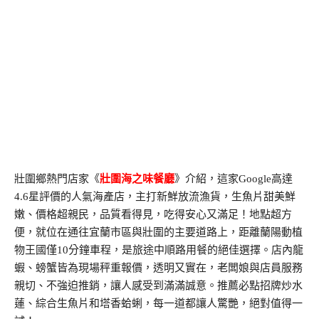
壯圍鄉熱門店家《
壯圍海之味餐廳
》介紹，這家Google高達
4.6星評價的人氣海產店，主打新鮮放流漁貨，生魚片甜美鮮
嫩、價格超親民，品質看得見，吃得安心又滿足！地點超方
便，就位在通往宜蘭市區與壯圍的主要道路上，距離蘭陽動植
物王國僅10分鐘車程，是旅途中順路用餐的絕佳選擇。店內龍
蝦、螃蟹皆為現場秤重報價，透明又實在，老闆娘與店員服務
親切、不強迫推銷，讓人感受到滿滿誠意。推薦必點招牌炒水
蓮、綜合生魚片和塔香蛤蜊，每一道都讓人驚艷，絕對值得一