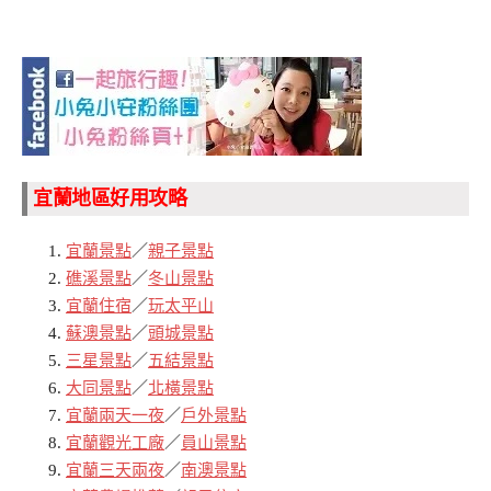
宜蘭地區好用攻略
宜蘭景點
／
親子景點
礁溪景點
／
冬山景點
宜蘭住宿
／
玩太平山
蘇澳景點
／
頭城景點
三星景點
／
五結景點
大同景點
／
北橫景點
宜蘭兩天一夜
／
戶外景點
宜蘭觀光工廠
／
員山景點
宜蘭三天兩夜
／
南澳景點