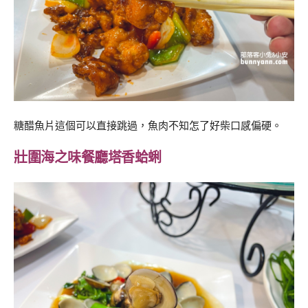
糖醋魚片這個可以直接跳過，魚肉不知怎了好柴口感偏硬。
壯圍海之味餐廳塔香蛤蜊