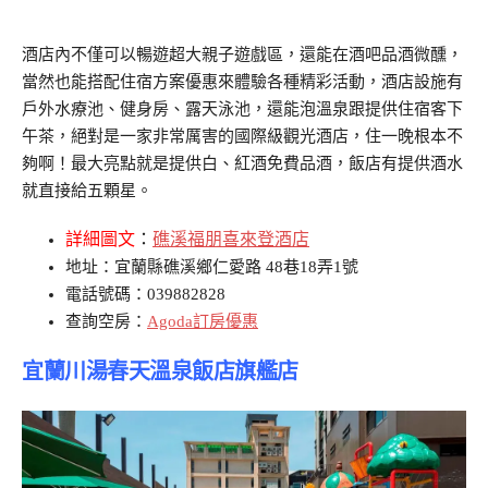
酒店內不僅可以暢遊超大親子遊戲區，還能在酒吧品酒微醺，
當然也能搭配住宿方案優惠來體驗各種精彩活動，酒店設施有
戶外水療池、健身房、露天泳池，還能泡溫泉跟提供住宿客下
午茶，絕對是一家非常厲害的國際級觀光酒店，住一晚根本不
夠啊！最大亮點就是提供白、紅酒免費品酒，飯店有提供酒水
就直接給五顆星。
詳細圖文
：
礁溪福朋喜來登酒店
地址：宜蘭縣礁溪鄉仁愛路 48巷18弄1號
電話號碼：039882828
查詢空房：
Agoda訂房優惠
宜蘭川湯春天溫泉飯店旗艦店