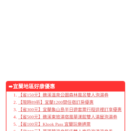
➨宜蘭地區好康優惠
【省150元】礁溪溫泉公園森林風呂雙人泡湯券
【限時89折】宜蘭1200間住宿訂房優惠
【省300元】宜蘭龜山島半日遊套票行程這裡訂享優惠
【省500元】礁溪東旅湯宿風華漾館雙人湯屋泡湯券
【省100元】Klook Pass 宜蘭玩樂通票