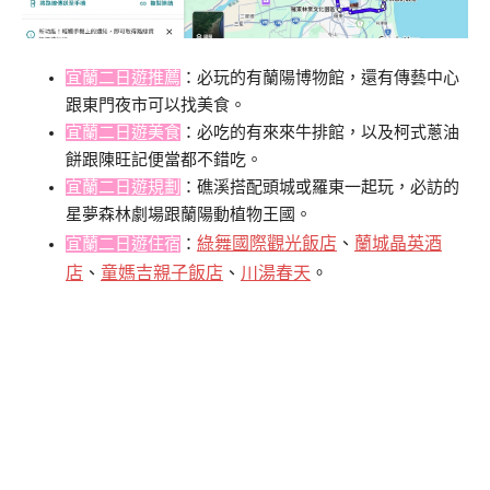
宜蘭二日遊推薦
：必玩的有蘭陽博物館，還有傳藝中心
跟東門夜市可以找美食。
宜蘭二日遊美食
：必吃的有來來牛排館，以及柯式蔥油
餅跟陳旺記便當都不錯吃。
宜蘭二日遊規劃
：礁溪搭配頭城或羅東一起玩，必訪的
星夢森林劇場跟蘭陽動植物王國。
綠舞國際觀光飯店
、
蘭城晶英酒
宜蘭二日遊住宿
：
店
、
童媽吉親子飯店
、
川湯春天
。