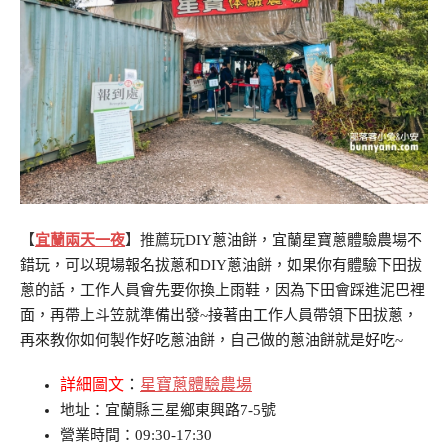
【
宜蘭兩天一夜
】推薦玩
DIY蔥油餅，宜蘭星寶蔥體驗農場不
錯玩，可以現場報名拔蔥和DIY蔥油餅，如果你有體驗下田拔
蔥的話，工作人員會先要你換上雨鞋，因為下田會踩進泥巴裡
面，再帶上斗笠就準備出發~接著由工作人員帶領下田拔蔥，
再來教你如何製作好吃蔥油餅，自己做的蔥油餅就是好吃~
詳細圖文
：
星寶蔥體驗農場
地址：宜蘭縣三星鄉東興路7-5號
營業時間：09:30-17:30