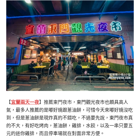
【
宜蘭兩天一夜
】推薦東門夜市，
東門觀光夜市也頗具高人
氣，最多人推薦的是嘟好燒跟蔥油餅，可惜今天來嘟好燒沒吃
到，但是蔥油餅是現炸真的不錯吃，不過要先說，東門夜市真
的不大，有好吃烤肉，蔥油餅，雞排，水餃，以及一串只要五
元的迷你雞排，而且停車場就在對面非常方便。