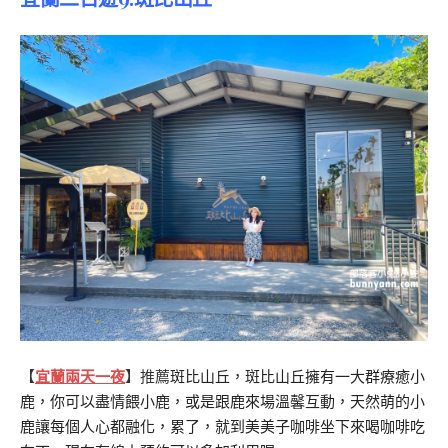
【
宜蘭兩天一夜
】推薦
斑比山丘，斑比山丘擁有一大群療癒小
鹿，你可以盡情餵小鹿，或是跟鹿來場溫馨互動，天然萌的小
鹿讓每個人心都融化，累了，就到美美子咖啡坐下來喝咖啡吃