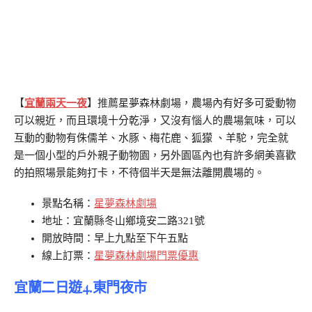
【
宜蘭兩天一夜
】推薦
星夢森林劇場，農場內有好多可愛動物
可以親近，而且環境十分乾淨，又沒有惱人的農場氣味，可以
互動的動物有侏儒羊、水豚、梅花鹿、狐獴 、羊駝，完全就
是一個小型的戶外親子動物園，另外園區內也有許多網美喜歡
的拍照場景能夠打卡，不待個半天是無法離開農場的。
景點名稱：
星夢森林劇場
地址：宜蘭縣冬山鄉境安二路321號
開放時間：早上九點至下午五點
線上訂票：
星夢森林劇場門票優惠
宜蘭二日遊4.東門夜市