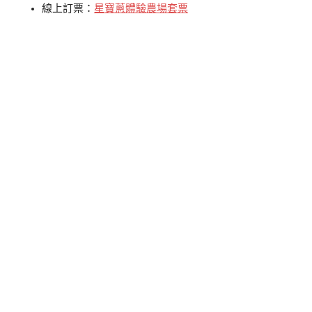
線上訂票：
星寶蔥體驗農場套票