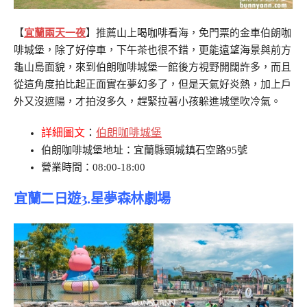
【
宜蘭兩天一夜
】推薦
山上喝咖啡看海，免門票的金車伯朗咖
啡城堡，除了好停車，下午茶也很不錯，更能遠望海景與前方
龜山島面貌，來到伯朗咖啡城堡一館後方視野開闊許多，而且
從這角度拍比起正面實在夢幻多了，但是天氣好炎熱，加上戶
外又沒遮陽，才拍沒多久，趕緊拉著小孩躲進城堡吹冷氣。
詳細圖文
：
伯朗咖啡城堡
伯朗咖啡城堡地址：宜蘭縣頭城鎮石空路95號
營業時間：08:00-18:00
宜蘭二日遊3.
星夢森林劇場