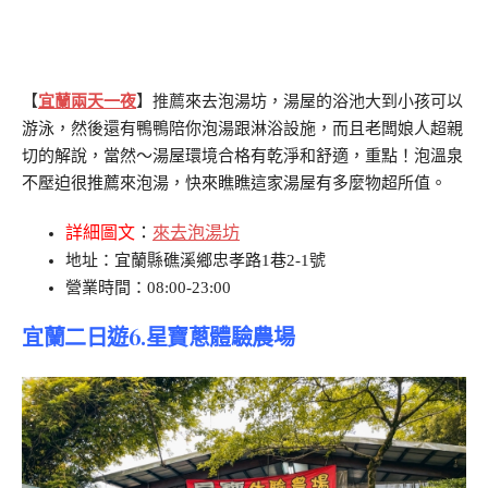
【
宜蘭兩天一夜
】推薦
來去泡湯坊，湯屋的浴池大到小孩可以
游泳，然後還有鴨鴨陪你泡湯跟淋浴設施，而且老闆娘人超親
切的解說，當然～湯屋環境合格有乾淨和舒適，重點！泡溫泉
不壓迫很推薦來泡湯，快來瞧瞧這家湯屋有多麼物超所值。
詳細圖文
：
來去泡湯坊
地址：宜蘭縣礁溪鄉忠孝路1巷2-1號
營業時間：08:00-23:00
宜蘭二日遊6.星寶蔥體驗農場