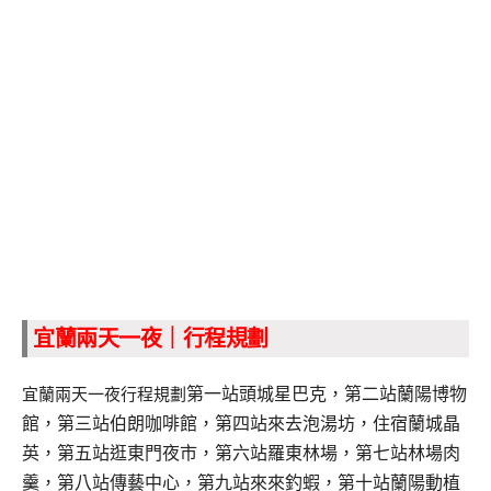
宜蘭兩天一夜｜行程規劃
第一站頭城星巴克，
第二站蘭陽博物
宜蘭兩天一夜行程規劃
館，
第三站伯朗咖啡館，第四站來去泡湯坊，住宿
蘭城晶
英，
第五站逛東門夜市，
第六站羅東林場，
第七站林場肉
羹，
第八站傳藝中心，
第九站來來釣蝦，
第十站蘭陽動植