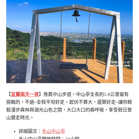
【
宜蘭兩天一夜
】推薦
中山步道，中山亭全長約1.6公里蠻有
挑戰的，不過~全程平坦好走，起伏不算大，還算好走~讓你輕
鬆漫步森林與湖光山色之間，大口大口的森呼吸，享受假日登
山健走時光。
詳細圖文：
冬山中山亭
冬山中山亭開放時間：24小時