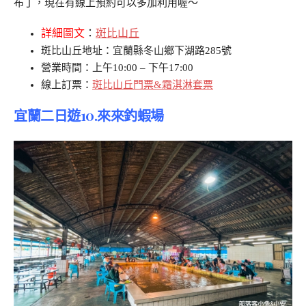
布丁，現在有線上預約可以多加利用喔～
詳細圖文
：
斑比山丘
斑比山丘地址：宜蘭縣冬山鄉下湖路285號
營業時間：上午10:00 – 下午17:00
線上訂票：
斑比山丘門票&霜淇淋套票
宜蘭二日遊10.來來釣蝦場