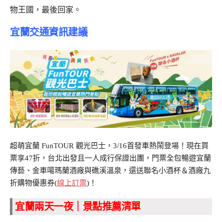
物王國，最後回家。
宜蘭交通資訊建議
超萌宜蘭 FunTOUR 觀光巴士，3/16首發車熱鬧登場！現在買
票享47折，台北出發且一人成行保證出團，門票全包暢遊宜蘭
傳藝、金車噶瑪蘭酒廠與礁溪溫泉，還送聯名小酒杯＆酒廠九
折購物優惠券(
線上訂票
)！
宜蘭兩天一夜｜景點推薦清單