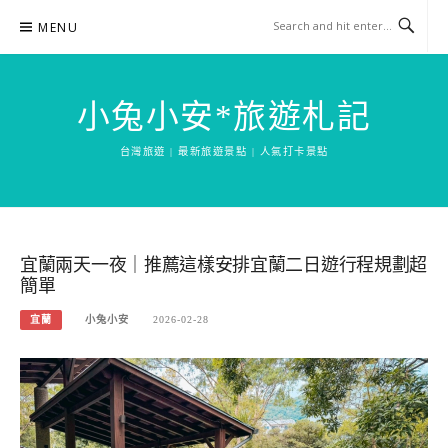
Skip
MENU
to
content
小兔小安*旅遊札記
台灣旅遊 | 最新旅遊景點 | 人氣打卡景點
宜蘭兩天一夜｜推薦這樣安排宜蘭二日遊行程規劃超
簡單
宜蘭
小兔小安
2026-02-28