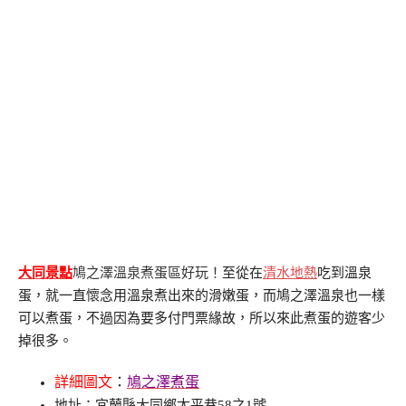
大同景點
鳩之澤溫泉煮蛋區好玩！
至從在
清水地熱
吃到溫泉
蛋，就一直懷念用溫泉煮出來的滑嫩蛋，而鳩之澤溫泉也一樣
可以煮蛋，不過因為要多付門票緣故，所以來此煮蛋的遊客少
掉很多。
詳細圖文
：
鳩之澤煮蛋
地址：宜蘭縣大同鄉太平巷58之1號