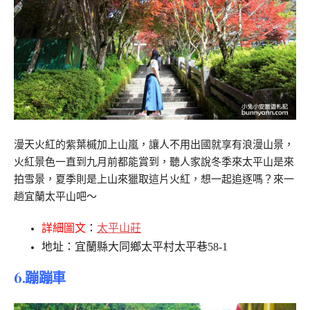
漫天火紅的紫葉槭加上山嵐，讓人不用出國就享有浪漫山景，
火紅景色一直到九月前都能賞到，聽人家說冬季來太平山是來
拍雪景，夏季則是上山來獵取這片火紅，想一起追逐嗎？來一
趟宜蘭太平山吧～
詳細圖文
：
太平山莊
地址：宜蘭縣大同鄉太平村太平巷58-1
6.蹦蹦車