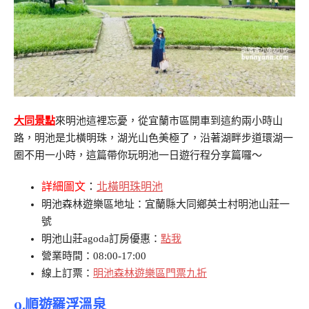
大同景點
來明池這裡忘憂，從宜蘭市區開車到這約兩小時山
路，明池是北橫明珠，湖光山色美極了，沿著湖畔步道環湖一
圈不用一小時，這篇帶你玩明池一日遊行程分享篇囉～
詳細圖文
：
北橫明珠明池
明池森林遊樂區地址：宜蘭縣大同鄉英士村明池山莊一
號
明池山莊agoda訂房優惠：
點我
營業時間：08:00-17:00
線上訂票：
明池森林遊樂區門票九折
9.順遊羅浮溫泉