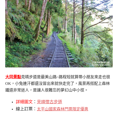
大同景點
見晴步道是最美山路~路程短就算帶小朋友來走也很
OK，小兔連汗都還沒冒出來就快走完了，風景再搭配上森林
鐵道非常迷人，是讓人很難忘的夢幻山中小徑。
詳細圖文
：
見晴懷古步道
線上訂票：
太平山國家森林門票限定優惠