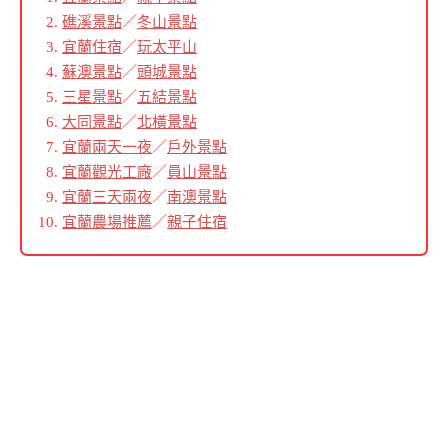
礁溪景點
／
冬山景點
宜蘭住宿
／
玩太平山
蘇澳景點
／
頭城景點
三星景點
／
五結景點
大同景點
／
北橫景點
宜蘭兩天一夜
／
戶外景點
宜蘭觀光工廠
／
員山景點
宜蘭三天兩夜
／
南澳景點
宜蘭農場推薦
／
親子住宿