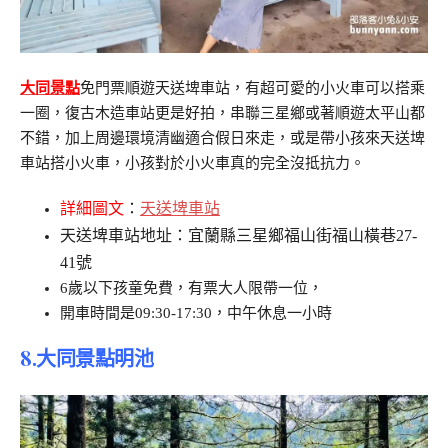
大同景點
免門票順遊天送埤車站，有超可愛的小火車可以搭乘
一圈，復古木造車站更是好拍，串聯三星鄉或著順遊太平山都
不錯，加上周邊環境清幽適合假日來走，或是帶小孩來天送埤
車站搭小火車，小孩對於小火車真的完全沒抵抗力。
詳細圖文
：
天送埤車站
天送埤車站地址：宜蘭縣三星鄉福山街福山橫巷27-
41號
6歲以下孩童免費，有票大人限帶一位，
開車時間是09:30-17:30，中午休息一小時
8.大同景點明池