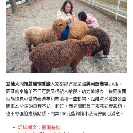
宜蘭大同推薦樹懶餐廳
人家都說這裡是
張美阿嬤農場
2.0版，
園區的泰迪羊不但可愛又很親人給摸，萌力值爆表！餐廳後面
就能瞧見可愛的泰迪羊和鵜鶘和一些動物，距離清水地熱公園
開車25分鐘的車程不妨一起玩，而老闆跟員工服務態度親切，
也不會強迫推銷點餐，門票200元能夠讓小孩玩得開心滿意。
詳細圖文
：
樹懶餐廳