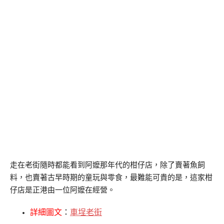
走在老街隨時都能看到阿嬤那年代的柑仔店，除了賣著魚飼
料，也賣著古早時期的童玩與零食，最難能可貴的是，這家柑
仔店是正港由一位阿嬤在經營。
詳細圖文
：
車埕老街