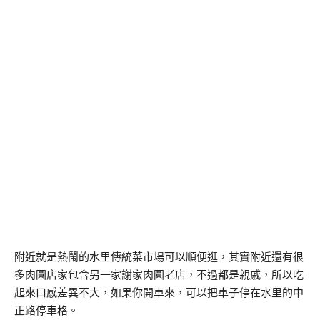
附近就是熱鬧的水里傳統菜市場可以順便逛，其實附近還有很
多肉圓店家包含另一家謝家肉圓老店，不過都是親戚，所以吃
起來口感差異不大，如果你開車來，可以把車子停在水里的中
正路停車格。