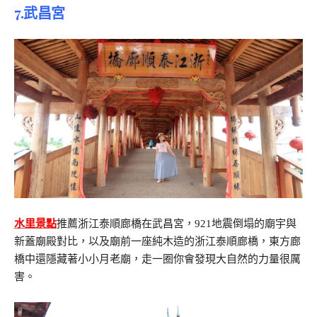
7.
武昌宮
水里景點
推薦浙江泰順廊橋在武昌宮，921地震倒塌的廟宇與
新蓋廟殿對比，以及廟前一座純木造的浙江泰順廊橋，東方廊
橋中還隱藏著小小月老廟，走一圈你會發現大自然的力量很厲
害。