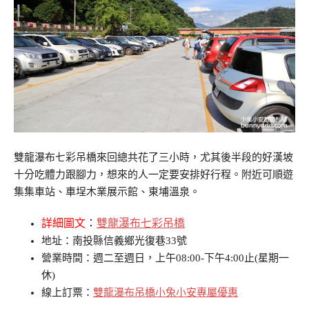
雙龍瀑布七彩吊橋來回總共花了三小時，尤其後半段的好漢坡
十分吃體力跟腳力，想來的人一定要安排好行程。附近可順遊
集集車站、車埕木業展示館、東埔溫泉。
詳細圖文
：
雙龍瀑布七彩吊橋
地址：南投縣信義鄉光復巷33號
營業時間：週二至週日，上午08:00-下午4:00止(星期一
休)
線上訂票：
雙龍瀑布吊橋小兔小安專屬優惠