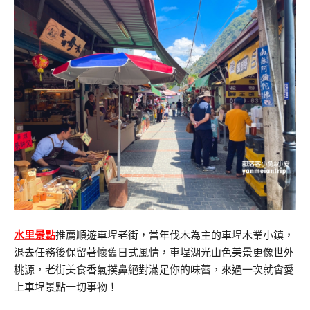
水里景點
推薦順遊車埕老街，當年伐木為主的車埕木業小鎮，
退去任務後保留著懷舊日式風情，車埕湖光山色美景更像世外
桃源，老街美食香氣撲鼻絕對滿足你的味蕾，來過一次就會愛
上車埕景點一切事物！