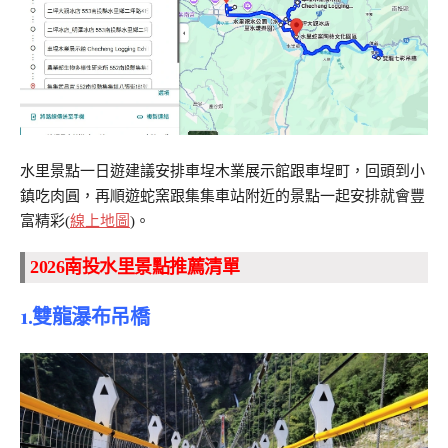
水里景點一日遊建議安排車埕木業展示館跟車埕町，回頭到小
鎮吃肉圓，再順遊蛇窯跟集集車站附近的景點一起安排就會豐
富精彩(
線上地圖
)。
2026南投水里景點推薦清單
1.雙龍瀑布吊橋