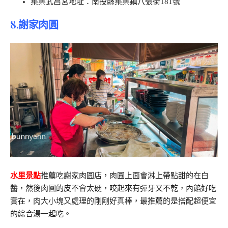
集集武昌宮地址：南投縣集集鎮八張街181號
8.
謝家肉圓
水里景點
推薦吃謝家肉圓店，肉圓上面會淋上帶點甜的在白
醬，然後肉圓的皮不會太硬，咬起來有彈牙又不乾，內餡好吃
實在，肉大小塊又處理的剛剛好真棒，最推薦的是搭配超便宜
的綜合湯一起吃。