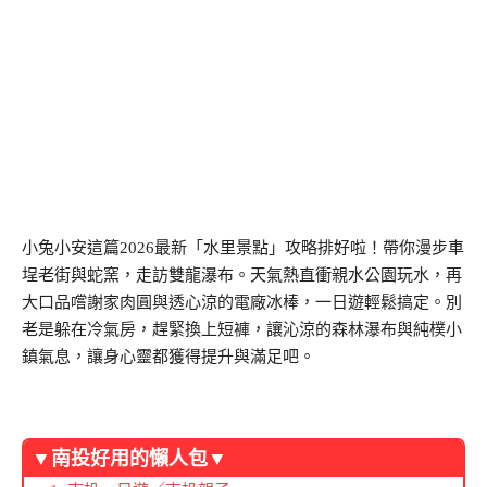
小兔小安這篇2026最新「水里景點」攻略排好啦！帶你漫步車
埕老街與蛇窯，走訪雙龍瀑布。天氣熱直衝親水公園玩水，再
大口品嚐謝家肉圓與透心涼的電廠冰棒，一日遊輕鬆搞定。別
老是躲在冷氣房，趕緊換上短褲，讓沁涼的森林瀑布與純樸小
鎮氣息，讓身心靈都獲得提升與滿足吧。
▼南投好用的懶人包▼