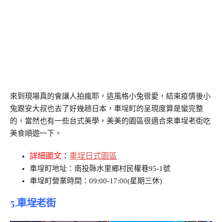
來到現場真的會讓人拍瘋耶，這風格小兔很愛，結束疫情後小
兔跟安大叔也去了好幾趟日本，車埕町的呈現度算是蠻完整
的，當然也有一些台式美學，美美的園區很適合來車埕老街吃
美食順遊一下。
詳細圖文
：
車埕日式園區
車埕町地址：南投縣水里鄉村民權巷95-1號
車埕町營業時間：09:00-17:00(星期三休)
5.
車埕老街