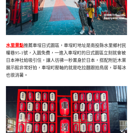
水里景點
推薦車埕日式園區，車埕町地址是南投縣水里鄉村民
權巷95-1號，入園免費，一進入車埕町的日式園區立刻就會被
日本神社給吸引住，讓人彷彿一秒置身於日本，搭配附近木業
展示館非常好拍，車埕町壓軸的就是吃拉麵跟拍鳥居，草莓冰
也很消暑。