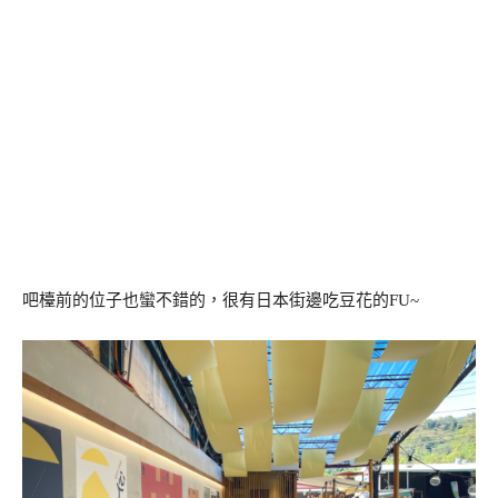
吧檯前的位子也蠻不錯的，很有日本街邊吃豆花的FU~