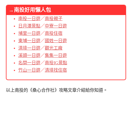
→南投好用懶人包
南投一日遊
／
南投親子
日月潭景點
／
中寮一日遊
埔里一日遊
／
南投住宿
東埔一日遊
／
國姓一日遊
清境一日遊
／
觀光工廠
溪頭一日遊
／
集集一日遊
名間一日遊
／
南投IG景點
竹山一日遊
／
清境找住宿
以上南投的《桑心合作社》攻略文章介紹給你知道。