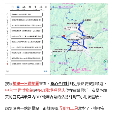
按照
埔里一日遊地圖
來看，
桑心合作社
附近景點要安排順遊，
中台世界博物館
多肉秘境福興店
跟
位在露營最近，有景色超
美的庭院與最室內DIY蠟燭香氛的活動能夠帶小朋友體驗。
巧克力工房
想要厲害一點的景點，那就選擇
就對了，這裡有