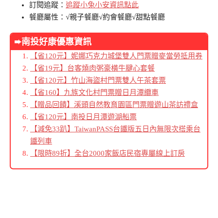
訂閱追蹤：
追蹤小兔小安資訊點此
餐廳屬性：√親子餐廳√約會餐廳√甜點餐廳
➨南投好康優惠資訊
【省120元】妮娜巧克力城堡雙人門票贈麥當勞抵用券
【省19元】台客燒肉粥豪橫牛腱心套餐
【省120元】竹山海盜村門票雙人午茶套票
【省160】九族文化村門票贈日月潭纜車
【贈品回饋】溪頭自然教育園區門票贈遊山茶訪禮盒
【省120元】南投日月潭遊湖船票
【減免33趴】TaiwanPASS台鐵版五日內無限次搭乘台
鐵列車
【限時89折】全台2000家飯店民宿專屬線上訂房