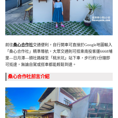
前往
桑心合作社
交通便利，自行開車可直接於Google地圖輸入
「桑心合作社」精準導航，大眾交通則可搭乘南投客運6668埔
里—日月潭—頭社路線至「桃米坑」站下車，步行約3分鐘即
可抵達，無論自駕或搭車都能輕鬆到達。
桑心合作社前言介紹