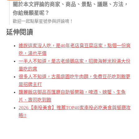
關於本文評論的商家、商品、景點、議題、方法，
你給幾顆星呢？
歡迎一起點擊星號參與評論唷！
延伸閱讀
誰說這家沒人吃，是40年老店臭豆腐店家，點個一份爽
吃，湯也平價
一半人不知道，是古老燒鵝店家，招牌海鮮米粉湯大份
量吃的爽
很多人不知道，古風庭園吃牛肉麵，免費豆花吃到飽更
是招牌主打
馥麗飯店御品百匯廳自助餐開箱，啤酒、螃蟹、生魚
片、壽司吃到飽
2026【南投美食】推薦TOP40家南投必吃美食與餐廳攻
略!!