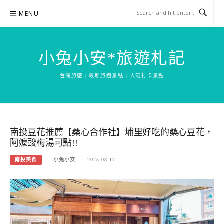
Skip
MENU
to
content
小兔小安*旅遊札記
台灣旅遊 | 最新旅遊景點 | 人氣打卡景點
南投豆花推薦【桑心合作社】埔里好吃的桑心豆花，
阿嬤酸梅湯可點!!
南投美食
小兔小安
2025-08-17