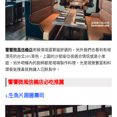
饗饗微風信義店
用餐環境還算蠻舒適的，另外我們也看到有很
漂亮的台北101景色，上圖的沙發座位很適合情侶或是小家
庭，另外吧檯內的廚師都是現場製作料理，光是視覺饗宴和料
理香氣撲鼻就夠讓人沉醉其中。
饗饗微風信義店必吃推薦
1.生魚片跟握壽司