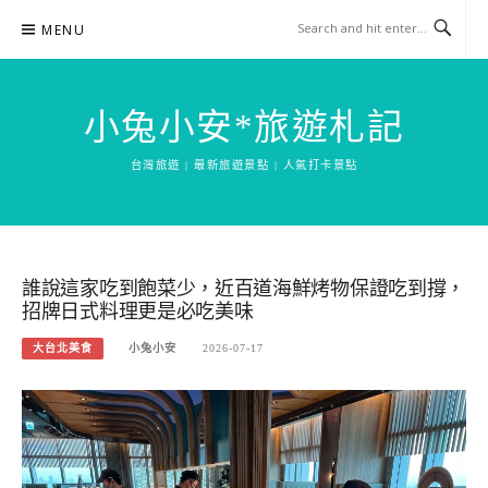
Skip
MENU
to
content
小兔小安*旅遊札記
台灣旅遊 | 最新旅遊景點 | 人氣打卡景點
誰說這家吃到飽菜少，近百道海鮮烤物保證吃到撐，
招牌日式料理更是必吃美味
大台北美食
小兔小安
2026-07-17