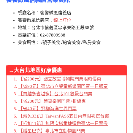
餐廳名稱：饗饗微風信義店
饗饗微風信義店：
線上訂位
地址：台北市信義區忠孝東路五段68號
電話訂位：02-87809988
美食屬性：√親子美食√約會美食√私房美食
→大台北地區好康優惠
【省200元】國立故宮博物院門票限時優惠
【省90元】臺北市立兒童新樂園門票一日通票
【買越多省越多】台北101觀景台門票
【省200元】麗寶樂園門票7折優惠
【省40元】野柳海洋世界門票
【減免33趴】TaiwanPASS五日內無限次搭台鐵
【折扣11趴】無限次搭乘捷運遊臺北一日票劵
【贈星巴克】臺北市立動物園門票