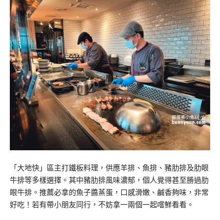
「大地快」區主打鐵板料理，供應羊排、魚排、豬肋排及肋眼
牛排等多樣選擇。其中豬肋排風味濃郁，個人覺得甚至勝過肋
眼牛排。推薦必拿的魚子醬蒸蛋，口感滑嫩、鹹香夠味，非常
好吃！若有帶小朋友同行，不妨拿一兩個一起嚐鮮看看。