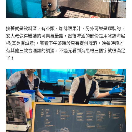
接著就是飲料區，有茶類、咖啡跟果汁，另外可樂是罐裝的，
安大叔覺得罐裝的可樂氣最飽，然後啤酒的部份是用冰鋒海尼
根(真夠有誠意)，饗饗下午茶時段只有提供啤酒，晚餐時段才
有其他三款含酒類的調酒，不過光看到海尼根三個字就很滿足
了!!