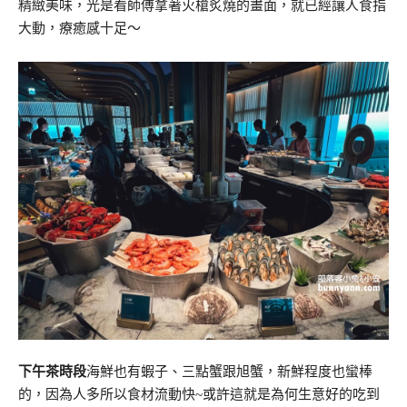
精緻美味，光是看師傅拿著火槍炙燒的畫面，就已經讓人食指
大動，療癒感十足～
下午茶時段
海鮮也有蝦子、三點蟹跟旭蟹，新鮮程度也蠻棒
的，因為人多所以食材流動快~或許這就是為何生意好的吃到