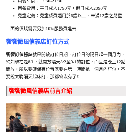
用餐時間：17:30-21:30
用餐費用：平日成人1790元，假日成人2090元
兒童定義：兒童餐費適用於6歲以上，未滿12歲之兒童
上面的價錢需要另加10%服務費進去。
饗饗微風信義店訂位方式
饗饗訂位秘訣
就是開放訂位日期，訂位日的隔日起一個月內，
譬如現在是8/1，就開放隔天8/2至9/1的訂位，而且是晚上12點
開放，所以要確保有位置就要在第一時間搶一個月內訂位，不
要說太晚隔天起床訂，那都會沒有了!!
饗饗微風信義店前言介紹