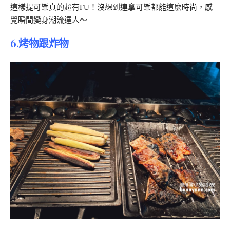
這樣提可樂真的超有FU！沒想到連拿可樂都能這麼時尚，感
覺瞬間變身潮流達人～
6.烤物跟炸物