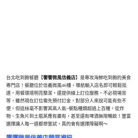
台北吃到飽餐廳【
饗饗微風信義店
】是專攻海鮮吃到飽的美食
專門店！餐廳位於信義微風46樓，導航輸入店名即可輕鬆抵
達，用餐環境明亮整潔，還提供線上訂位服務，不必現場苦
等，雖然現在訂位需先預付訂金，對部分人來說可能有些不
便，但這絲毫不影響其高人氣~餐點種類超過上百種，從炸
物、生魚片到土瓶蒸應有盡有，甚至還有啤酒無限暢飲！豐富
選擇讓人每一道都想嘗試，真的會有選擇障礙啊～
饗饗微風信義店營業資訊