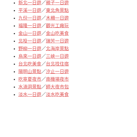
新北一日遊
／
親子一日遊
平溪一日遊
／
東北角景點
九份一日遊
／
木柵一日遊
福隆一日遊
／
觀光工廠玩
金山一日遊
／
金山吃美食
北投一日遊
／
瑞芳一日遊
野柳一日遊
／
北海岸景點
烏來一日遊
／
三峽一日遊
台北吃美食
／
台北找住宿
陽明山景點
／
汐止一日遊
吃寧夏夜市
／
南機場夜市
水湳洞景點
／
師大夜市包
淡水一日遊
／
淡水吃美食