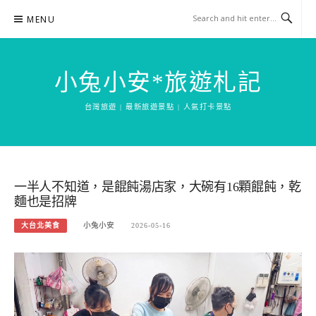
Skip
MENU
to
content
小兔小安*旅遊札記
台灣旅遊 | 最新旅遊景點 | 人氣打卡景點
一半人不知道，是餛飩湯店家，大碗有16顆餛飩，乾
麵也是招牌
大台北美食
小兔小安
2026-05-16