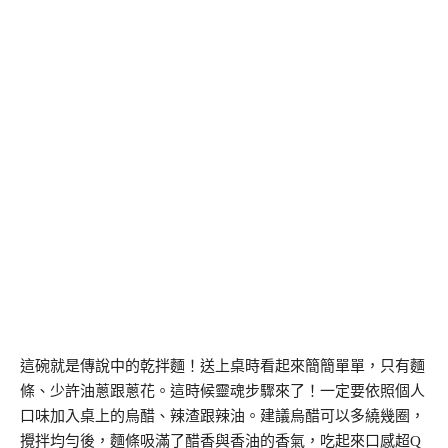
這碗就是傳說中的乾拌麵！送上桌時看起來簡簡單單，只有麵
條、少許油蔥跟蔥花。這時候靈魂步驟來了！一定要依照個人
口味加入桌上的烏醋、辣渣跟辣油。建議烏醋可以多繞幾圈，
攪拌均勻後，麵條吸滿了醋香與香油的香氣，吃起來口感超Q