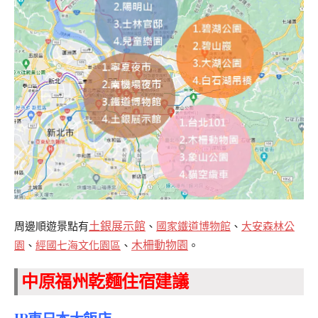
土銀展示館
周邊順遊景點有
、
國家鐵道博物館
、
大安森林公
木柵動物園
園
、
經國七海文化園區
、
。
中原福州乾麵住宿建議