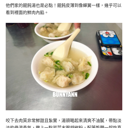
他們家的餛飩湯也是必點！餛飩皮薄到像蟬翼一樣，幾乎可以
看到裡面的鮮肉內餡。
咬下去肉質非常鮮甜且紮實，湯頭喝起來清爽不油膩，帶點淡
淡的骨湯香氣，撒上一點芹菜末跟胡椒粉，配著乾麵一起吃真