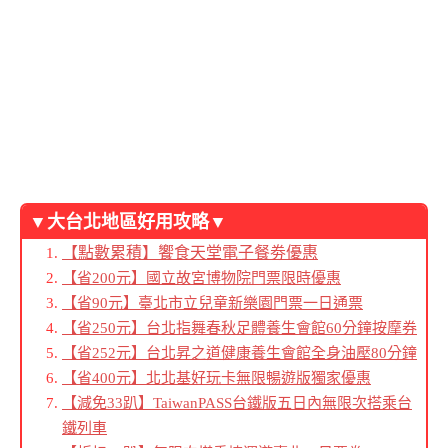
▼大台北地區好用攻略▼
【點數累積】饗食天堂電子餐劵優惠
【省200元】國立故宮博物院門票限時優惠
【省90元】臺北市立兒童新樂園門票一日通票
【省250元】台北指舞春秋足體養生會館60分鐘按摩券
【省252元】台北昇之道健康養生會館全身油壓80分鐘
【省400元】北北基好玩卡無限暢遊版獨家優惠
【減免33趴】TaiwanPASS台鐵版五日內無限次搭乘台
鐵列車