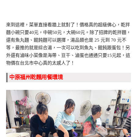
來到這裡，菜單直接看牆上就對了！價格真的超級佛心，乾拌
麵小碗只要40元，中碗50元，大碗60元。除了招牌的乾拌麵，
還有魚丸麵、餛飩麵可以選擇，湯品類也是 25 元到 70 元不
等，最推的就是綜合湯，一次可以吃到魚丸、餛飩跟蛋包！另
外還有滷味小菜像是海帶、豆干、滷蛋也通通只要15元起，這
物價在台北市中心真的太感人了！
中原福州乾麵用餐環境