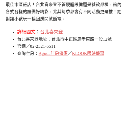
最佳市區飯店！台北喜來登不管硬體設備還是餐飲都棒，館內
各式各樣的設備好精彩，尤其每季都會有不同活動更是推！絕
對讓小孩玩一輪回房間就斷電。
詳細圖文
：
台北喜來登
台北喜來登地址：台北市中正區忠孝東路一段12號
官網／02-2321-5511
查詢空房：
Agoda訂房優惠
／
KLOOK限時優惠