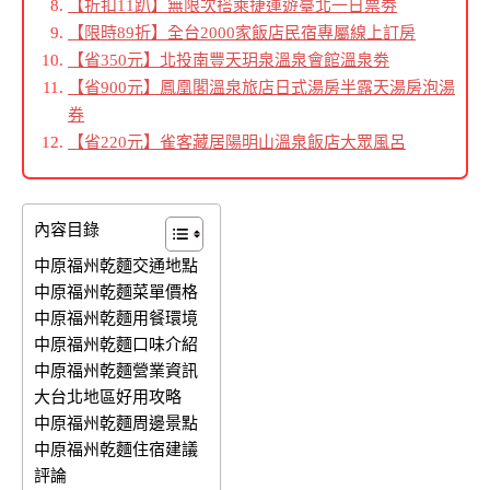
【折扣11趴】無限次搭乘捷運遊臺北一日票劵
【限時89折】全台2000家飯店民宿專屬線上訂房
【省350元】北投南豐天玥泉溫泉會館溫泉劵
【省900元】鳳凰閣溫泉旅店日式湯房半露天湯房泡湯
券
【省220元】雀客藏居陽明山溫泉飯店大眾風呂
內容目錄
中原福州乾麵交通地點
中原福州乾麵菜單價格
中原福州乾麵用餐環境
中原福州乾麵口味介紹
中原福州乾麵營業資訊
大台北地區好用攻略
中原福州乾麵周邊景點
中原福州乾麵住宿建議
評論