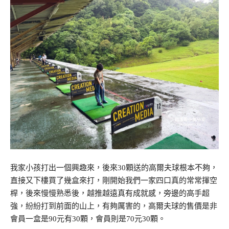
我家小孩打出一個興趣來，後來30顆送的高爾夫球根本不夠，
直接又下樓買了幾盒來打，剛開始我們一家四口真的常常揮空
桿，後來慢慢熟悉後，越推越遠真有成就感，旁邊的高手超
強，紛紛打到前面的山上，有夠厲害的，高爾夫球的售價是非
會員一盒是90元有30顆，會員則是70元30顆。