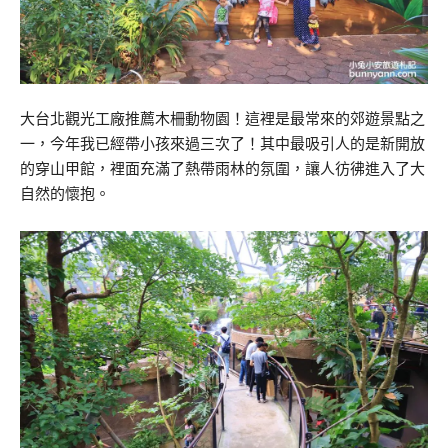
大台北觀光工廠推薦木柵動物園！這裡是最常來的郊遊景點之
一，今年我已經帶小孩來過三次了！其中最吸引人的是新開放
的穿山甲館，裡面充滿了熱帶雨林的氛圍，讓人彷彿進入了大
自然的懷抱。