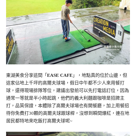
東湖美食分享這間「
EASE CAFE
」，地點真的位於山邊，但
這家佔地上千坪的高爾夫球場，假日中午都不少人來用餐打
球，還得現場排隊等位，建議出發前可以先打電話訂位，因為
通常一等就是半小時起跳，他們的義大利麵跟咖啡是招牌主
打，品質保證，本體除了高爾夫球場也有開餐廳，加上用餐招
待你免費打30顆的高爾夫球跟球桿，沒想到瞬間爆紅，連在地
居民都特地來吃飯打高爾夫球呢~