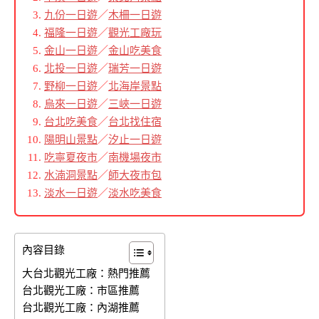
九份一日遊
／
木柵一日遊
福隆一日遊
／
觀光工廠玩
金山一日遊
／
金山吃美食
北投一日遊
／
瑞芳一日遊
野柳一日遊
／
北海岸景點
烏來一日遊
／
三峽一日遊
台北吃美食
／
台北找住宿
陽明山景點
／
汐止一日遊
吃寧夏夜市
／
南機場夜市
水湳洞景點
／
師大夜市包
淡水一日遊
／
淡水吃美食
內容目錄
大台北觀光工廠：熱門推薦
台北觀光工廠：市區推薦
台北觀光工廠：內湖推薦