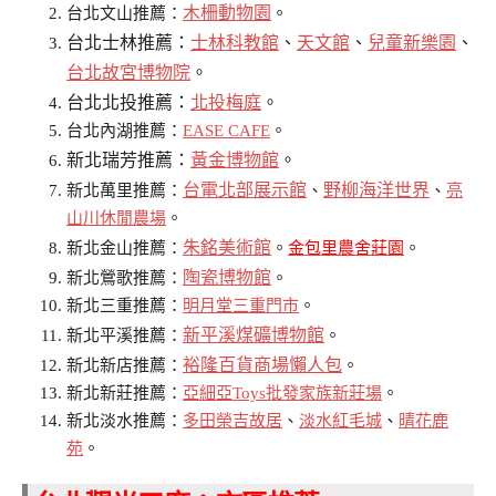
木柵動物園
台北文山推薦：
。
台北士林推薦：
士林科教館
、
天文館
、
兒童新樂園
、
台北故宮博物院
。
台北北投推薦：
北投梅庭
。
台北內湖推薦：
EASE CAFE
。
新北瑞芳推薦：
黃金博物館
。
台電北部展示館
野柳海洋世界
新北萬里推薦：
、
、
亮
山川休閒農場
。
朱銘美術館
新北金山推薦：
。
金包里農舍莊園
。
陶瓷博物館
新北鶯歌推薦：
。
新北三重推薦：
明月堂三重門市
。
新平溪煤礦博物館
新北平溪推薦：
。
裕隆百貨商場懶人包
新北新店推薦：
。
新北新莊推薦：
亞細亞Toys批發家族新莊場
。
新北淡水推薦：
多田榮吉故居
、
淡水紅毛城
、
晴花鹿
苑
。