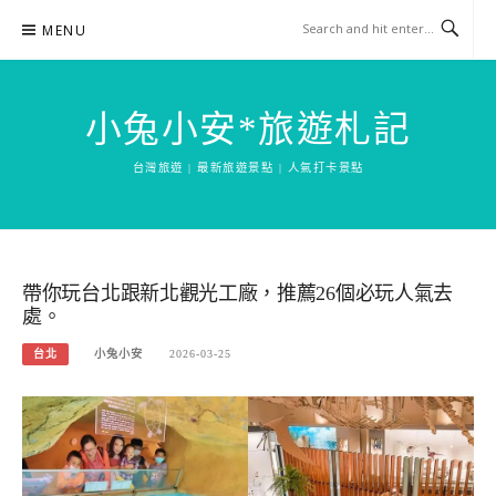
Skip
MENU
to
content
小兔小安*旅遊札記
台灣旅遊 | 最新旅遊景點 | 人氣打卡景點
帶你玩台北跟新北觀光工廠，推薦26個必玩人氣去
處。
台北
小兔小安
2026-03-25