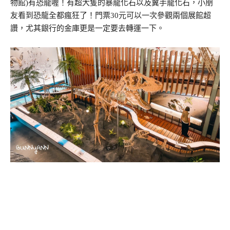
物館)有恐龍喔！有超大隻的暴龍化石以及翼手龍化石，小朋
友看到恐龍全都瘋狂了！門票30元可以一次參觀兩個展館超
讚，尤其銀行的金庫更是一定要去轉運一下。