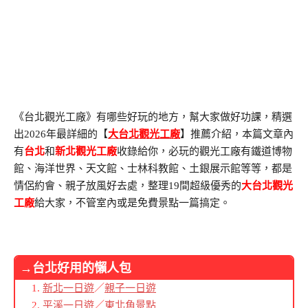
《台北觀光工廠》有哪些好玩的地方，幫大家做好功課，精選
出2026年最詳細的【
大台北觀光工廠
】推薦介紹，本篇文章內
有
台北
和
新北觀光工廠
收錄給你，必玩的觀光工廠有鐵道博物
館、海洋世界、天文館、士林科教館、土銀展示館等等，都是
情侶約會、親子放風好去處，整理19間超級優秀的
大台北觀光
工廠
給大家，不管室內或是免費景點一篇搞定。
→台北好用的懶人包
新北一日遊
／
親子一日遊
平溪一日遊
／
東北角景點