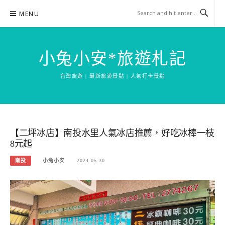
Skip
MENU
to
content
小兔小安*旅遊札記
台灣旅遊 | 最新旅遊景點 | 人氣打卡景點
【二坪冰店】南投水里人氣冰店推薦，好吃冰棒一枝
8元起
南投
小兔小安
2024-05-30