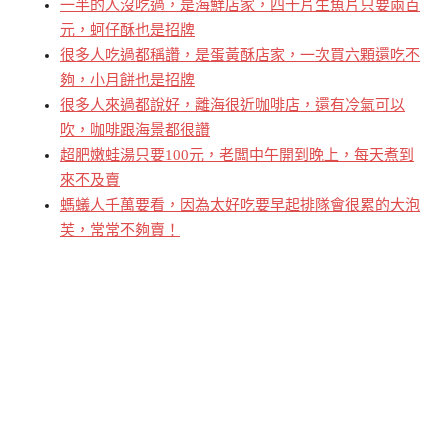
一半的人沒吃過，是海鮮店家，四十片生魚片只要兩百
元，蚵仔酥也是招牌
很多人吃過都稱讚，是蛋黃酥店家，一次買六顆還吃不
夠，小月餅也是招牌
很多人來過都說好，離海很近咖啡店，還有冷氣可以
吹，咖啡跟海景都很讚
超肥嫩蛙湯只要100元，老闆中午開到晚上，每天煮到
來不及賣
螞蟻人千萬要看，因為太好吃要早起排隊會很累的大泡
芙，常常不夠賣！