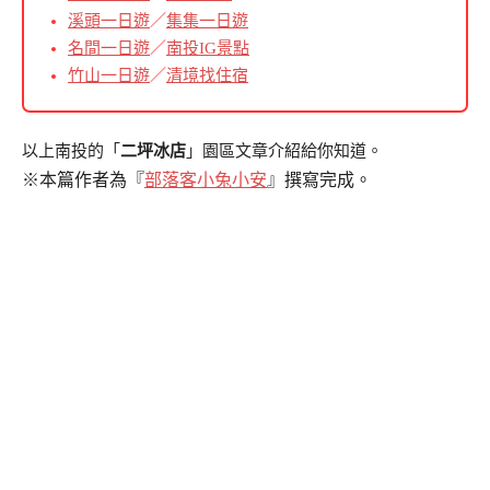
溪頭一日遊
／
集集一日遊
名間一日遊
／
南投IG景點
竹山一日遊
／
清境找住宿
以上南投的「
二坪冰店
」園區文章介紹給你知道。
※本篇作者為『
部落客小兔小安
』撰寫完成。