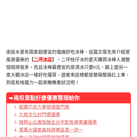
南投水里有兩家超便宜的電廠好吃冰棒，這篇文章先來介紹是
風景優美的【
二坪冰店
】，二坪枝仔冰的夏天購買冰棒人潮整
個很誇張多，而且冰棒最便宜的是清冰只要8元，跟上面另一
家大觀冰店一樣好吃優質，遊客來這裡都是整箱整箱扛上車，
到底有啥魔力一起來瞧瞧看狀況吧！
➨南投
景點好康優惠整理給你
妮娜巧克力夢想城堡門票
九族文化村門票優惠
微熱山丘鳳梨酥全台宅配免運專屬優惠
奧萬大國家森林遊樂區買一送一