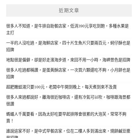
近期文章
很多人不知道，是牛排自助餐店家，低消390元享吃到飽，多種水果是
主打
一半的人沒吃過，是海鮮店家，四十片生魚片只要兩百元，蚵仔酥也是
招牌
地點很是偏僻，卻是好走濱海步道，來回不用一小時，海岬景色是招牌
很多人吃過都稱讚，是蛋黃酥店家，一次買六顆還吃不夠，小月餅也是
招牌
超肥嫩蛙湯只要100元，老闆中午開到晚上，每天煮到來不及賣
很多人來過都說好，離海很近咖啡店，還有冷氣可以吹，咖啡跟海景都
很讚
螞蟻人千萬要看，因為太好吃要早起排隊會很累的大泡芙，常常不夠
賣！
誰說這家不好，是中式早餐店家，位在二樓人多到滿出來，燒餅鹹豆漿
是招牌