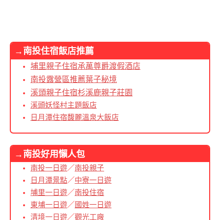
→南投住宿飯店推薦
埔里親子住宿承萬尊爵渡假酒店
南投露營區推薦葉子秘境
溪頭親子住宿杉溪鹿親子莊園
溪頭妖怪村主題飯店
日月潭住宿馥麗溫泉大飯店
→南投好用懶人包
南投一日遊
／
南投親子
日月潭景點
／
中寮一日遊
埔里一日遊
／
南投住宿
東埔一日遊
／
國姓一日遊
清境一日遊
／
觀光工廠