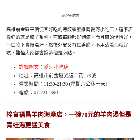
愛河小吃店
高雄前金區平價便宜好吃的煎餃餐廳推薦愛河小吃店，這家店
最強的就是餃子系列，煎餃每顆都好飽滿，而且煎的恰恰好，
一口咬下會爆湯汁，然後外皮又有焦香脆，不用沾醬油就好
吃，難怪大家都會說這個是必點。
詳細圖文
：
愛河小吃店
地址：高雄市前金區光復二街179號
營業時間：11:30-21:30 (星期六公休一天)
電話：07-2211390
梓官福昌羊肉海產店，一碗70元的羊肉湯但是
青蛙湯更猛美食