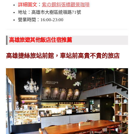
詳細圖文
：
紫の饌斜張橋觀景咖啡
地址：高雄市大樹區統嶺路71號
營業時間：16:00-23:00
高雄旅遊其他飯店住宿推薦
高雄
捷絲旅站前館，車站前高貴不貴的旅店