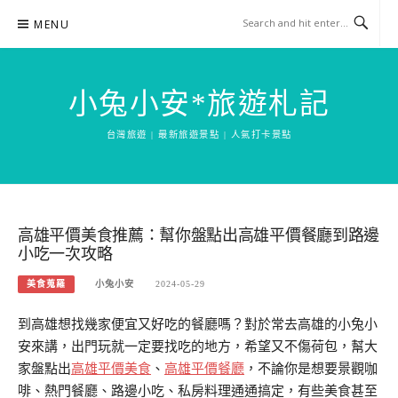
Skip
MENU
to
content
小兔小安*旅遊札記
台灣旅遊 | 最新旅遊景點 | 人氣打卡景點
高雄平價美食推薦：幫你盤點出高雄平價餐廳到路邊
小吃一次攻略
美食蒐羅
小兔小安
2024-05-29
到高雄想找幾家便宜又好吃的餐廳嗎？對於常去高雄的小兔小
安來講，出門玩就一定要找吃的地方，希望又不傷荷包，幫大
家盤點出
高雄平價美食
、
高雄平價餐廳
，不論你是想要景觀咖
啡、熱門餐廳、路邊小吃、私房料理通通搞定，有些美食甚至