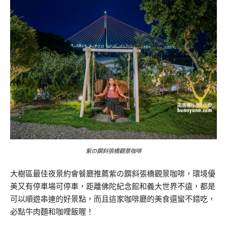
紫の饌斜張橋觀景咖啡
大樹區最佳夜景約會餐廳推薦紫の饌斜張橋觀景咖啡，環境優
美又有停車場可停車，距離佛陀紀念館和義大世界不遠，都是
可以順遊串連的好景點，而且這家咖啡廳的美食還蠻不錯吃，
必點牛肉麵和咖哩飯喔！