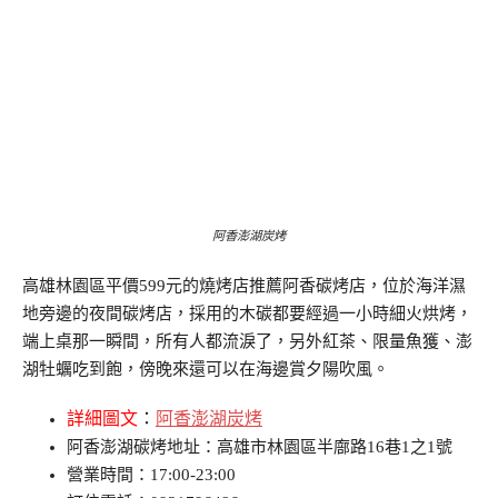
阿香澎湖炭烤
高雄林園區平價599元的燒烤店推薦阿香碳烤店，位於海洋濕
地旁邊的夜間碳烤店，採用的木碳都要經過一小時細火烘烤，
端上桌那一瞬間，所有人都流淚了，另外紅茶、限量魚獲、澎
湖牡蠣吃到飽，傍晚來還可以在海邊賞夕陽吹風。
詳細圖文
：
阿香澎湖炭烤
阿香澎湖碳烤地址：高雄市林園區半廍路16巷1之1號
營業時間：17:00-23:00