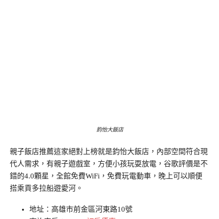
鈞怡大飯店
親子飯店推薦這家絕對上榜就是鈞怡大飯店，內部空間符合現
代人需求，有親子遊戲室，方便小孩玩耍放電，谷歌評價是不
錯的4.0顆星，全館免費WiFi，免費玩電動車，晚上可以順便
搭乘貢多拉船遊愛河。
地址：高雄市前金區河東路10號