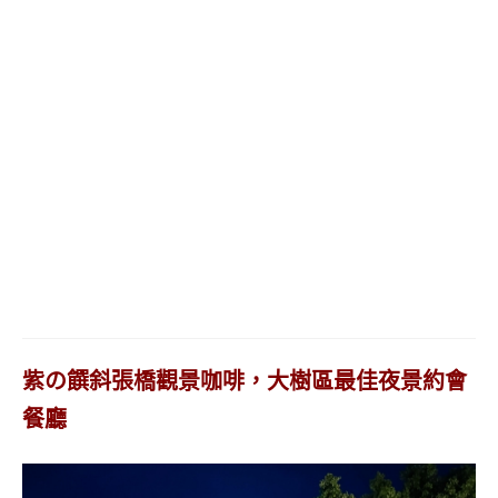
紫の饌斜張橋觀景咖啡，大樹區最佳夜景約會
餐廳