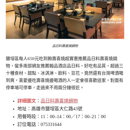
品日料壽喜燒鍋物
鹽埕區每人650元吃到飽壽喜燒超實惠推薦品日料壽喜燒鍋
物，蠻多南部網友推薦翰品酒店品日料，好吃有品質，超過三
十種食材、甜點、冰淇淋、飲料、豆花，竟然還有台灣啤酒喝
到爽，喜愛邊吃壽喜燒邊喝酒的人一定會很喜歡這家，對面有
停車場可停車，走過來不用兩分鐘很近。
詳細圖文
：
品日料壽喜燒鍋物
地址：高雄市鹽埕區大仁路43號
用餐時段：11：00–14：00／17：00–21：00
訂位電話：075331644