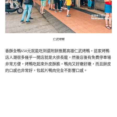
仁武烤鴨
香酥全鴨650元就能吃到還附餅推薦高雄仁武烤鴨，這家烤鴨
店人潮很多幾乎一開店就是大排長龍，然後店後有免費停車場
非常方便，烤鴨吃起來外皮酥脆，鴨肉又好嫩好嫩，而且餅皮
的口感也非常好，包起片鴨肉完全不影響口感。