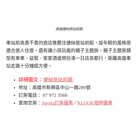
高雄捷絲旅站前館
車站前高貴不貴的旅店推薦住捷絲旅站前館，設年輕的風格很
適合旅人住宿，還有讓小孩玩瘋的親子主題房，親子主題房類
型有車車、益智、家家酒或想扮演一日店長都行，距離高雄車
站走路十分鐘超方便。
詳細圖文
：
捷絲旅站前館
地址：高雄市新興區中山一路280號
訂房電話： 07 972 3560
查詢空房：
Agoda訂房優惠
／
KLOOK限時優惠