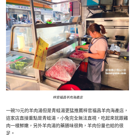
梓官福昌羊肉海產店
一碗70元的羊肉湯但是青蛙湯更猛推薦梓官福昌羊肉海產店，
這家店直接重點是青蛙湯，小兔完全無法直視，吃起來就跟雞
肉一樣鮮嫩，另外羊肉湯的藥膳味很夠，羊肉份量也給的很
足。