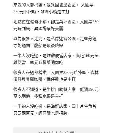
來過的人都稱讚，是異國城堡園區， 入園票
250元不限時，歐洲小鎮是主打
地點位在偏僻小鎮，卻是萬坪園區，入園票250
元玩到底，異國場景好美麗
以為很多人走完，是私房迷宮公園，走90分鐘
才能通關，龍船是最後終點
一半人沒吃過，是炸雞便當店家，爽吃160元全
雞便當，90元12樣菜隨你吃
很多人來過都稱讚，入園票250元戶外區，森林
溪畔與景觀咖啡，桶仔雞也是主打
很多人不知道，是牛排自助餐店家，低消390元
享吃到飽，多種水果是主打
一半的人沒吃過，是海鮮店家，四十片生魚片
只要兩百元，蚵仔酥也是招牌