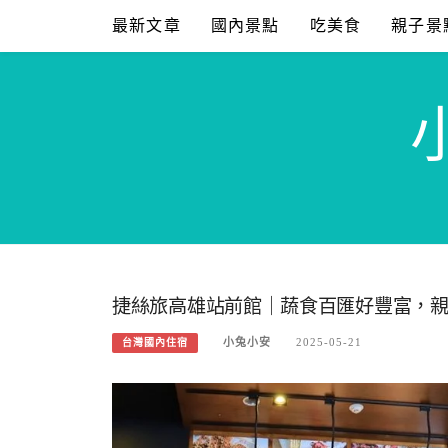
Skip
最新文章
國內景點
吃美食
親子景
to
content
捷絲旅高雄站前館｜蔬食百匯好豐富，
小兔小安
2025-05-21
台灣國內住宿