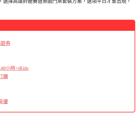
票，選擇高雄鈴鹿賽道樂園門票套裝方案，選項平日才會出現，
暢遊券
小時+iRide
訂購
房優