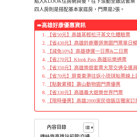
點入KLOOK住房網頁後，往下滾動至飯店套
四人房則是搭配基本家庭房，門票是2張。
➨高雄好康優惠資訊
【省50元】高雄蒸輕松汗蒸文化體驗票
【省430元】高雄鈴鹿賽道樂園門票單日
【減免10%】高雄捷運一日票&二日票
【省270元】Klook Pass 高雄玩樂通票
【省350元】高雄樂遊套票大眾交通全運具48
【省70元】屏東東港往返小琉球船票線上
【點數累積】壽山動物園門票優惠
【省330元】高雄義大遊樂世界門票
【限時優惠】高雄2000家民宿飯店獨家訂
內容目錄
捷絲旅高雄站前館|交通