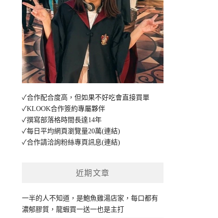
✓合作配合度高，但如果不好吃會直接買單
✓KLOOK合作簽約專屬夥伴
✓撰寫部落格時間長達14年
✓每日平均網頁瀏覽量20萬
(連結)
✓合作請洽詢粉絲專頁訊息
(連結)
近期文章
一半的人不知道，是鮑魚雞湯店家，每口都有
濃郁膠質，龍蝦買一送一也是主打