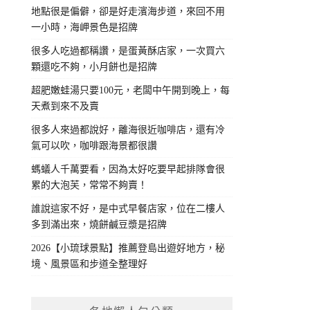
地點很是偏僻，卻是好走濱海步道，來回不用
一小時，海岬景色是招牌
很多人吃過都稱讚，是蛋黃酥店家，一次買六
顆還吃不夠，小月餅也是招牌
超肥嫩蛙湯只要100元，老闆中午開到晚上，每
天煮到來不及賣
很多人來過都說好，離海很近咖啡店，還有冷
氣可以吹，咖啡跟海景都很讚
螞蟻人千萬要看，因為太好吃要早起排隊會很
累的大泡芙，常常不夠賣！
誰說這家不好，是中式早餐店家，位在二樓人
多到滿出來，燒餅鹹豆漿是招牌
2026【小琉球景點】推薦登島出遊好地方，秘
境、風景區和步道全整理好