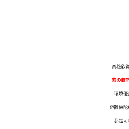
高雄欣
紫の饌
環境優
距離佛陀
都是可