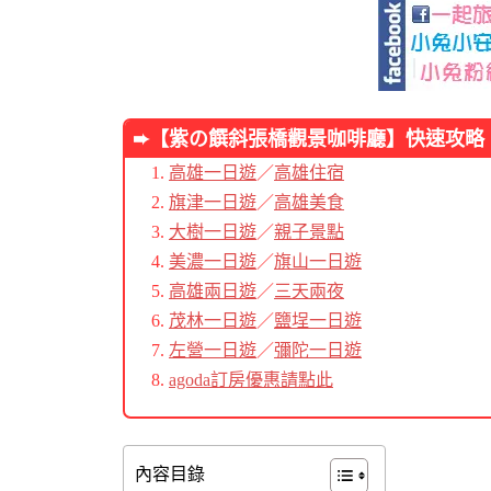
➨【紫の饌斜張橋觀景咖啡廳】
快速攻略
高雄一日遊
／
高雄住宿
旗津一日遊
／
高雄美食
大樹一日遊
／
親子景點
美濃一日遊
／
旗山一日遊
高雄兩日遊
／
三天兩夜
茂林一日遊
／
鹽埕一日遊
左營一日遊
／
彌陀一日遊
agoda訂房優惠請點此
內容目錄