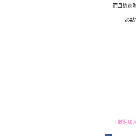
而且這家
必點
﹝歡迎加