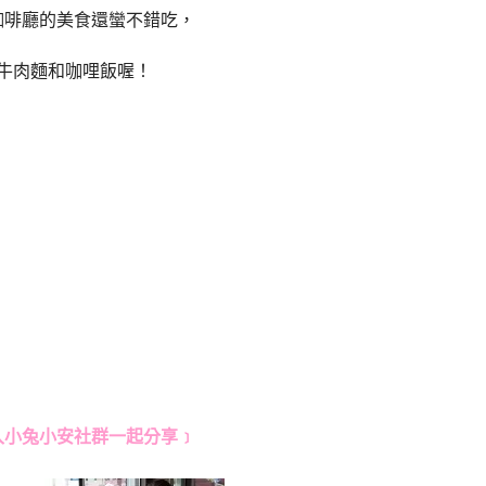
咖啡廳的美食還蠻不錯吃，
牛肉麵和咖哩飯喔！
入小兔小安社群一起分享﹞