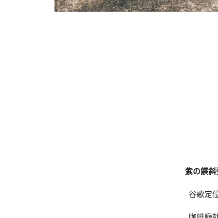
紫の饌斜
谷歌定
咖啡廳