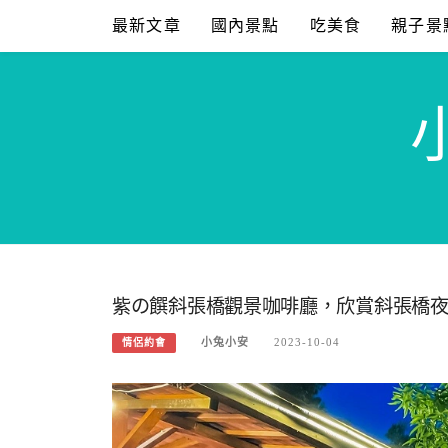
Skip
最新文章
國內景點
吃美食
親子景
to
content
紫の饌斜張橋觀景咖啡廳，欣賞斜張橋
小兔小安
2023-10-04
情侶約會