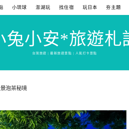
點
小琉球
澎湖玩
找住宿
玩日本
夯主題
小兔小安*旅遊札
台灣旅遊 | 最新旅遊景點 | 人氣打卡景點
夜景泡茶秘境