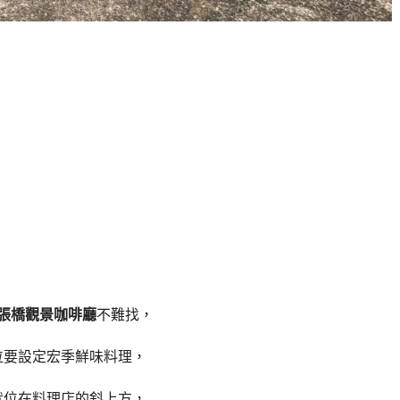
張橋觀景咖啡廳
不難找，
位要設定宏季鮮味料理，
就位在料理店的斜上方，