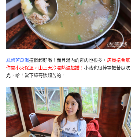
鳳梨苦瓜湯
這個超好喝！而且湯內的雞肉也很多，
店員還會幫
你開小火保溫，山上天冷喝熱湯超讚！
小孩也很捧場把苦瓜吃
光，哈！當下緯哥臉超苦的。