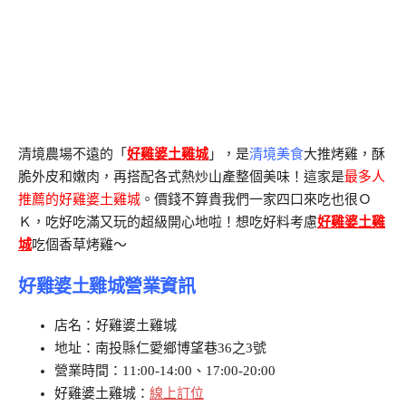
清境農場不遠的「
好雞婆土雞城
」，是
清境美食
大推烤雞，酥
脆外皮和嫩肉，再搭配各式熱炒山產整個美味！這家是
最多人
推薦的好雞婆土雞城
。價錢不算貴我們一家四口來吃也很Ｏ
Ｋ，吃好吃滿又玩的超級開心地啦！想吃好料考慮
好雞婆土雞
城
吃個香草烤雞～
好雞婆土雞城營業資訊
店名：好雞婆土雞城
地址：南投縣仁愛鄉博望巷36之3號
營業時間：11:00-14:00、17:00-20:00
好雞婆土雞城：
線上訂位