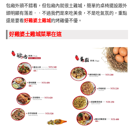
包廂外頭不錯看，但包廂內就很土雞城，簡單的桌椅擺設跟外
頭明顯有落差．．不過我們是來吃美食，不是吃氣氛的，重點
還是要看
好雞婆土雞城
的烤雞優不優。
好雞婆土雞城菜單在這