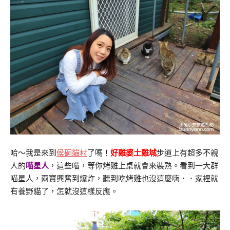
哈～我是來到
侯硐貓村
了嗎！
好雞婆土雞城
步道上有超多不親
人的
喵星人
，這些喵，等你烤雞上桌就會來裝熟。看到一大群
喵星人，兩寶興奮到爆炸，聽到吃烤雞也沒這麼嗨．．家裡就
有養野貓了，怎就沒這樣反應。