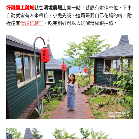
好雞婆土雞城
就在
清境農場
上開一點，餐廳有附停車位，下車
自動就會有人來帶位，小兔先說～這篇是我自己花錢的唷！附
近還有
清境紙箱王
，吃完剛好可以去玩溜滑梯跟拍照。