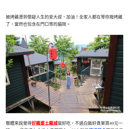
被烤雞燙到懷疑人生的安大叔，加油！全家人都在等你撥烤雞
了，當然也包含在門口等的貓咪。
整體來說覺得
好雞婆土雞城
蠻好吃，不過白飯好貴單買40元一