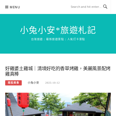
Skip
MENU
to
content
小兔小安*旅遊札記
台灣旅遊 | 最新旅遊景點 | 人氣打卡景點
好雞婆土雞城｜清境好吃的香草烤雞，美麗風景配烤
雞真棒
南投美食
小兔小安
2025-10-12