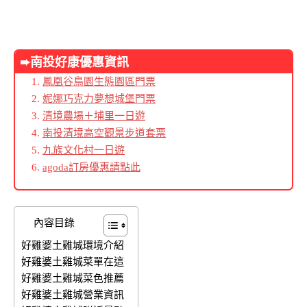
➨南投好康優惠資訊
鳳凰谷鳥園生態園區門票
妮娜巧克力夢想城堡門票
清境農場＋埔里一日遊
南投清境高空觀景步道套票
九族文化村一日遊
agoda訂房優惠請點此
內容目錄
好雞婆土雞城環境介紹
好雞婆土雞城菜單在這
好雞婆土雞城菜色推薦
好雞婆土雞城營業資訊