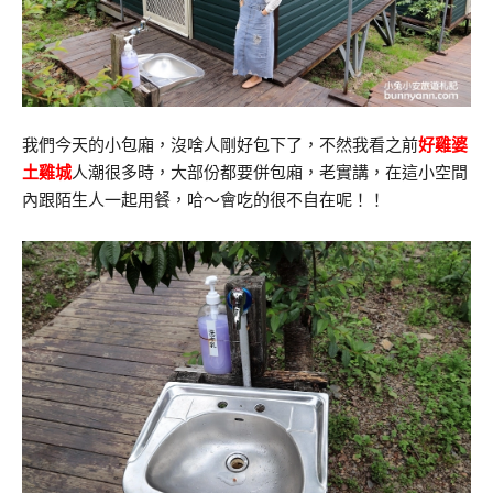
我們今天的小包廂，沒啥人剛好包下了，不然我看之前
好雞婆
土雞城
人潮很多時，大部份都要併包廂，老實講，在這小空間
內跟陌生人一起用餐，哈～會吃的很不自在呢！！