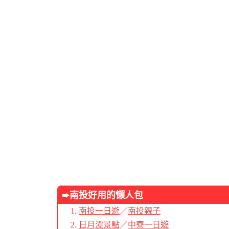
➨南投好用的懶人包
南投一日遊
／
南投親子
日月潭景點
／
中寮一日遊