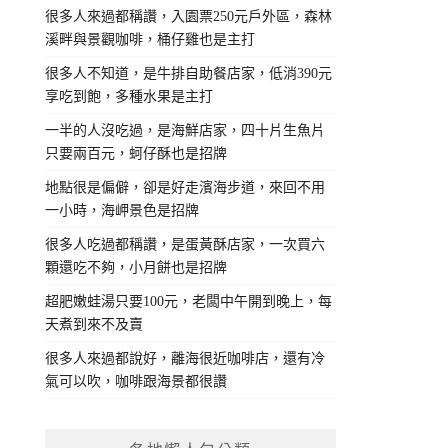
很多人來過都稱讚，入園票250元戶外區，森林
溪畔與景觀咖啡，桶仔雞也是主打
很多人不知道，是牛排自助餐店家，低消390元
享吃到飽，多種水果是主打
一半的人沒吃過，是海鮮店家，四十片生魚片
只要兩百元，蚵仔酥也是招牌
地點很是偏僻，卻是好走濱海步道，來回不用
一小時，海岬景色是招牌
很多人吃過都稱讚，是蛋黃酥店家，一次買六
顆還吃不夠，小月餅也是招牌
超肥嫩蛙湯只要100元，老闆中午開到晚上，每
天煮到來不及賣
很多人來過都說好，離海很近咖啡店，還有冷
氣可以吹，咖啡跟海景都很讚