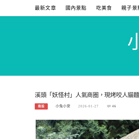
Skip
最新文章
國內景點
吃美食
親子景
to
content
溪頭「妖怪村」人氣商圈，現烤咬人貓
小兔小安
2026-01-27
46
南投