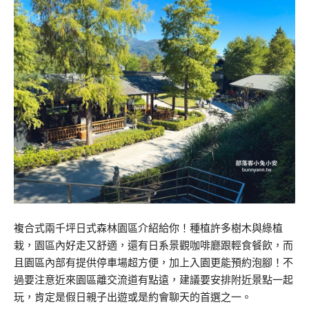
複合式兩千坪日式森林園區介紹給你！種植許多樹木與綠植
栽，園區內好走又舒適，還有日系景觀咖啡廳跟輕食餐飲，而
且園區內部有提供停車場超方便，加上入園更能預約泡腳！不
過要注意近來園區離交流道有點遠，建議要安排附近景點一起
玩，肯定是假日親子出遊或是約會聊天的首選之一。