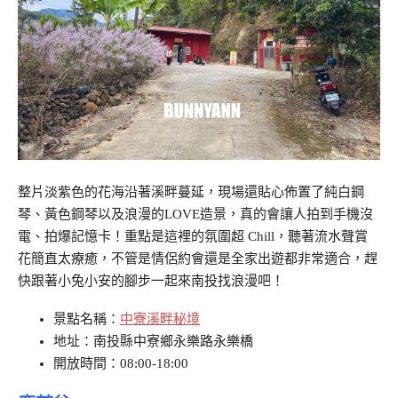
整片淡紫色的花海沿著溪畔蔓延，現場還貼心佈置了純白鋼
琴、黃色鋼琴以及浪漫的LOVE造景，真的會讓人拍到手機沒
電、拍爆記憶卡！重點是這裡的氛圍超 Chill，聽著流水聲賞
花簡直太療癒，不管是情侶約會還是全家出遊都非常適合，趕
快跟著小兔小安的腳步一起來南投找浪漫吧！
景點名稱：
中寮溪畔秘境
地址：南投縣中寮鄉永樂路永樂橋
開放時間：08:00-18:00