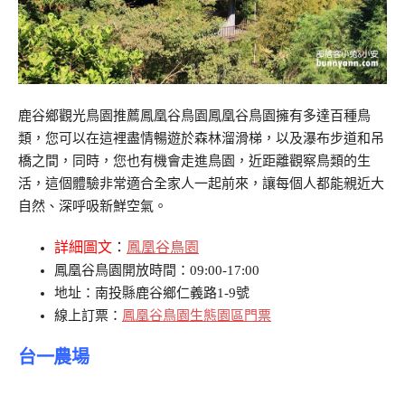
鹿谷鄉觀光鳥園推薦鳳凰谷鳥園鳳凰谷鳥園擁有多達百種鳥
類，您可以在這裡盡情暢遊於森林溜滑梯，以及瀑布步道和吊
橋之間，同時，您也有機會走進鳥園，近距離觀察鳥類的生
活，這個體驗非常適合全家人一起前來，讓每個人都能親近大
自然、深呼吸新鮮空氣。
詳細圖文
：
鳳凰谷鳥園
鳳凰谷鳥園開放時間：09:00-17:00
地址：南投縣鹿谷鄉仁義路1-9號
線上訂票：
鳳凰谷鳥園生態園區門票
台一農場