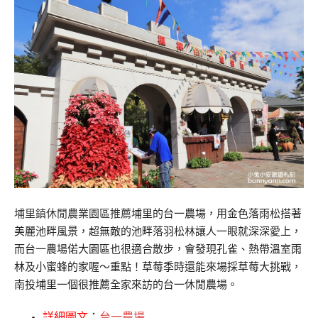
埔里鎮休閒農業園區推薦
埔里的台一農場，用金色落雨松搭著
美麗池畔風景，超無敵的池畔落羽松林讓人一眼就深深愛上，
而台一農場偌大園區也很適合散步，會發現孔雀、熱帶溫室雨
林及小蜜蜂的家喔～重點！草莓季時還能來場採草莓大挑戰，
南投埔里一個很推薦全家來訪的台一休閒農場。
詳細圖文
：
台一農場