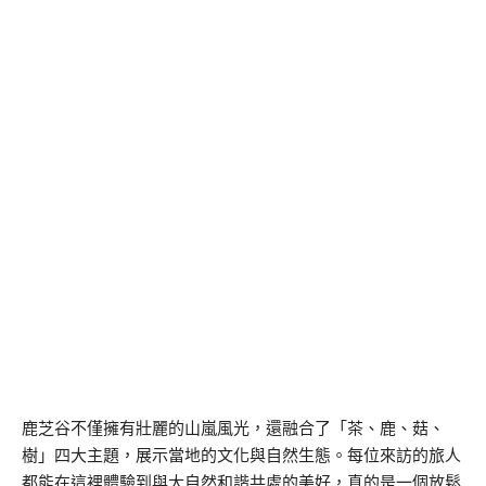
鹿芝谷不僅擁有壯麗的山嵐風光，還融合了「茶、鹿、菇、
樹」四大主題，展示當地的文化與自然生態。每位來訪的旅人
都能在這裡體驗到與大自然和諧共處的美好，真的是一個放鬆