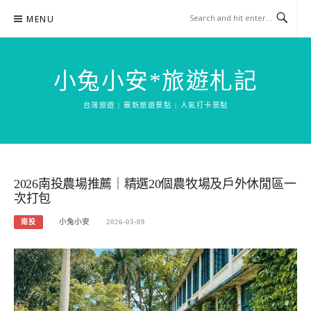
Skip
MENU
to
content
小兔小安*旅遊札記
台灣旅遊 | 最新旅遊景點 | 人氣打卡景點
2026南投農場推薦｜精選20個農牧場及戶外休閒區一
次打包
南投
小兔小安
2026-03-09