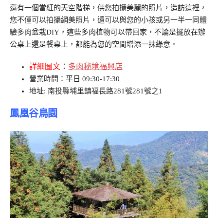
還有一個當紅的天空階梯，供您拍攝美麗的照片，造訪這裡，
您不僅可以拍攝網美照片，還可以與您的小孩或另一半一同體
驗多肉盆栽DIY，這些多肉植物可以帶回家，不論是擺放在辦
公桌上還是餐桌上，都能為您的空間增添一抹綠意。
詳細圖文
：
多肉秘境福興店
營業時間：平日 09:30-17:30
地址: 南投縣埔里鎮福長路281號281號之1
鳳凰谷鳥園