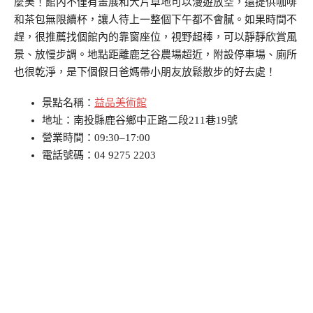
麼美！館內不僅有畫展和大片草地可以漫遊放空，還提供咖啡
和茶包無限續杯，讓人待上一整個下午都不會膩。如果時間不
趕，很推薦找個館內的靠窗座位，視野超棒，可以靜靜欣賞風
景、放慢步調。地點距離鹿芝谷農場超近，附設停車場、廁所
也很乾淨，是下個假日爸媽帶小朋友放鬆散步的好去處！
景點名稱：
益品美術館
地址：南投縣鹿谷鄉中正路二段211巷19號
營業時間：09:30–17:00
電話號碼：04 9275 2203