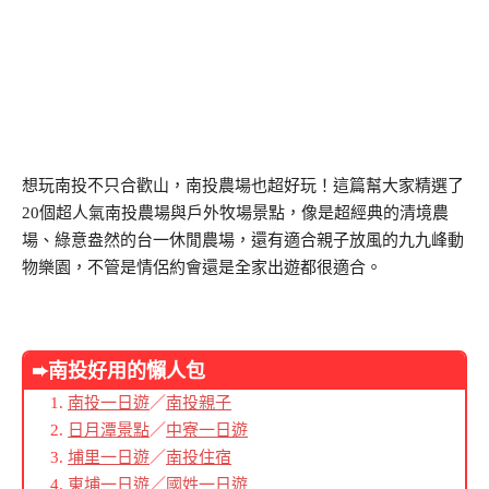
想玩南投不只合歡山，南投農場也超好玩！這篇幫大家精選了
20個超人氣南投農場與戶外牧場景點，像是超經典的清境農
場、綠意盎然的台一休閒農場，還有適合親子放風的九九峰動
物樂園，不管是情侶約會還是全家出遊都很適合。
➨
南投好用的懶人包
南投一日遊
／
南投親子
日月潭景點
／
中寮一日遊
埔里一日遊
／
南投住宿
東埔一日遊
／
國姓一日遊