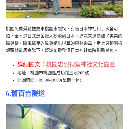
桃園免費景點推薦來桃園忠烈祠，有著日本神社和手水舍可
拍，全木造日式房舍讓人秒飛到日本，這次來還參加了美美的
風鈴祭，隨風搖曳的風鈴譜出悅耳的森林樂章，走上最頂階梯
轉頭就能居高臨下，輕鬆俯瞰整個日本神社庭院別緻景色。
詳細圖文
：
桃園忠烈祠暨神社文化園區
地址：桃園市桃園區成功路三段200號
開園時間：09:00-18:00(星期一休)
6.舊百吉隧道