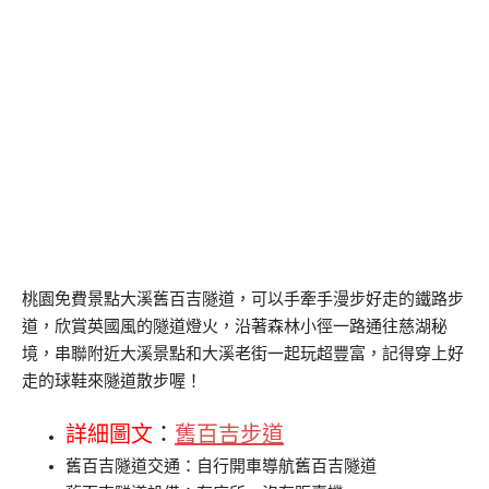
桃園免費景點大溪舊百吉隧道，可以手牽手漫步好走的鐵路步
道，欣賞英國風的隧道燈火，沿著森林小徑一路通往慈湖秘
境，串聯附近大溪景點和大溪老街一起玩超豐富，記得穿上好
走的球鞋來隧道散步喔！
詳細圖文
：
舊百吉步道
舊百吉隧道交通：自行開車導航舊百吉隧道