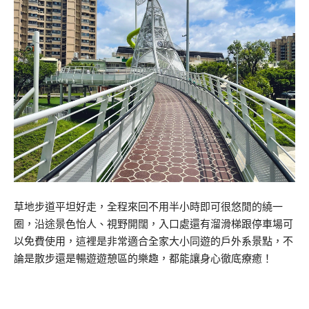
草地步道平坦好走，全程來回不用半小時即可很悠閒的繞一
圈，沿途景色怡人、視野開闊，入口處還有溜滑梯跟停車場可
以免費使用，這裡是非常適合全家大小同遊的戶外系景點，不
論是散步還是暢遊遊憩區的樂趣，都能讓身心徹底療癒！