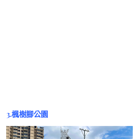
3.楓樹腳公園