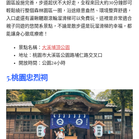
園區設施完善，步道起伏不大好走，全程來回大約30分鐘即可
輕鬆繞行整個森林園區一圈，沿途綠意盎然、環境整齊舒適，
入口處還有盪鞦韆跟滾輪溜滑梯可以免費玩，這裡是非常適合
親子同遊的悠閒系景點，不論是散步還是玩溜滑梯的幸福，都
能讓身心徹底療癒！
景點名稱：
大溪埔頂公園
地址：桃園市大溪區公園路埔仁路交叉口
開放時間：公園24小時
5.桃園忠烈祠