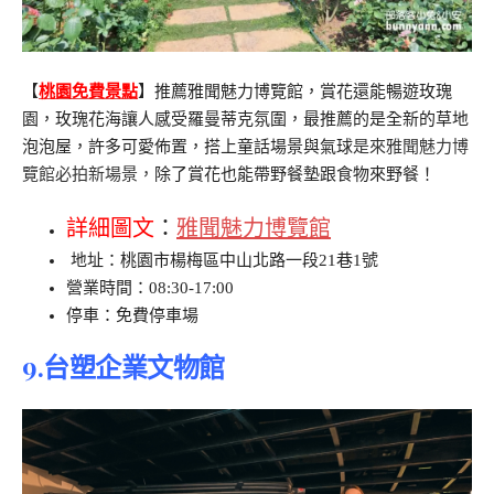
【
桃園免費景點
】推薦雅聞魅力博覽館，賞花還能暢遊玫瑰
園，玫瑰花海讓人感受羅曼蒂克氛圍，最推薦的是全新的草地
泡泡屋，許多可愛佈置，搭上童話場景與氣球
是來雅聞魅力博
覽館必拍新場景，
除了賞花也能帶野餐墊跟食物來野餐！
詳細圖文
：
雅聞魅力博覽館
地址：桃園市楊梅區中山北路一段21巷1號
營業時間：08:30-17:00
停車：免費停車場
9.台塑企業文物館