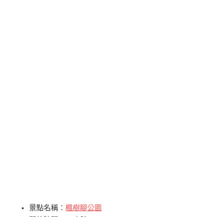
景點名稱：
楓樹腳公園