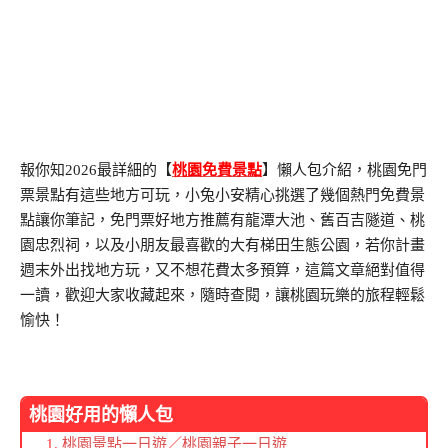
報你知2026最詳細的【
桃園免費景點
】懶人包介紹，桃園免門
票景點有這些地方可玩，小兔小安精心挑選了幾個熱門免費景
點讓你筆記，免門票好地方推薦有龍潭大池、舊百吉隧道、桃
園忠烈祠，以及小朋友最喜歡的大有梯田生態公園，若你計畫
週末外出找地方玩，又不想花費太多預算，這篇文章絕對值得
一讀，歡迎大家收藏起來，隨時查閱，讓桃園玩樂的旅程輕鬆
愉快！
桃園好用的懶人包
桃園景點一日遊
／
桃園親子一日遊