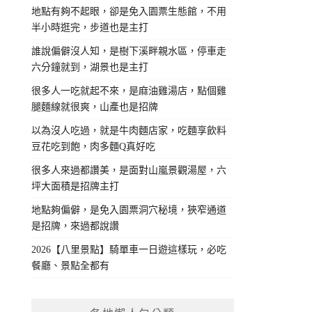
地點有夠不起眼，卻是免入園票生態館，不用
半小時逛完，步道也是主打
誰說偏僻沒人知，是樹下溪畔親水區，停車走
六分鐘就到，湖景也是主打
很多人一吃就起不來，是麻油雞湯店，點個雞
腿麵線就很爽，山產也是招牌
以為沒人吃過，就是牛肉麵店家，吃麵享飲料
豆花吃到飽，肉多麵Q真好吃
很多人來過都讚美，是面對山嵐景觀湯屋，六
坪大面積是招牌主打
地點夠偏僻，是免入園票洞穴秘境，狹窄通道
是招牌，來過都說讚
2026【八里景點】騎單車一日遊這樣玩，必吃
餐廳、景點全都有