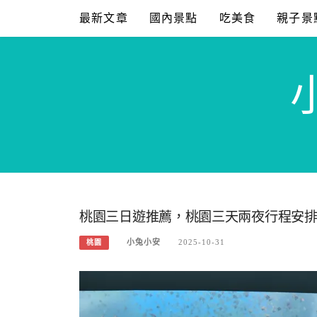
Skip
最新文章
國內景點
吃美食
親子景
to
content
桃園三日遊推薦，桃園三天兩夜行程安
小兔小安
2025-10-31
桃園