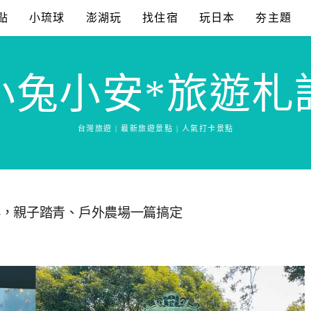
點
小琉球
澎湖玩
找住宿
玩日本
夯主題
小兔小安*旅遊札
台灣旅遊 | 最新旅遊景點 | 人氣打卡景點
排，親子踏青、戶外農場一篇搞定