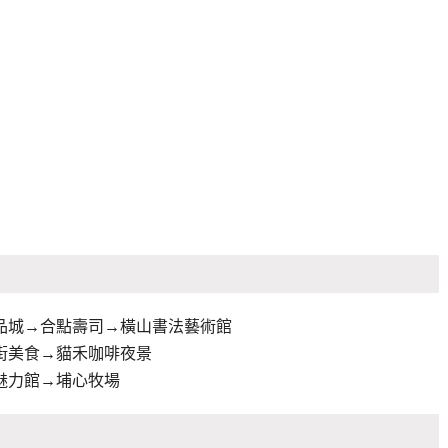
品城→合點壽司→橫山書法藝術館
街美食→貓禾咖啡夜景
魅力館→埔心牧場