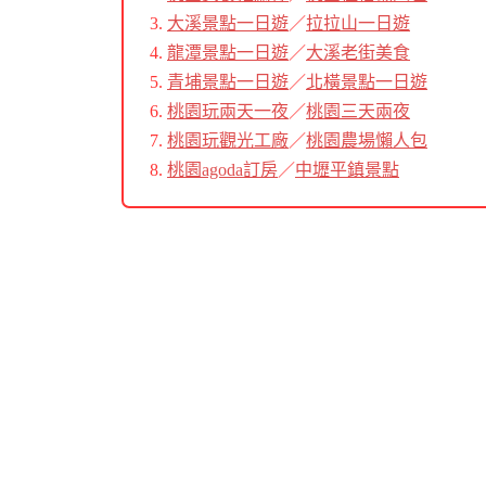
大溪景點一日遊
／
拉拉山一日遊
龍潭景點一日遊
／
大溪老街美食
青埔景點一日遊
／
北橫景點一日遊
桃園玩兩天一夜
／
桃園三天兩夜
桃園玩觀光工廠
／
桃園農場懶人包
桃園agoda訂房
／
中壢平鎮景點