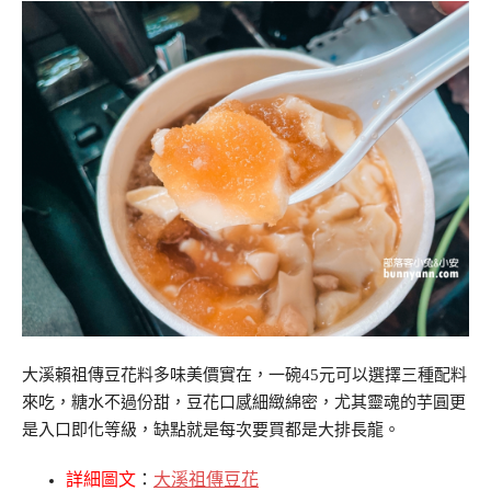
大溪賴祖傳豆花料多味美價實在，一碗45元可以選擇三種配料
來吃，糖水不過份甜，豆花口感細緻綿密，尤其靈魂的芋圓更
是入口即化等級，缺點就是每次要買都是大排長龍。
詳細圖文
：
大溪祖傳豆花