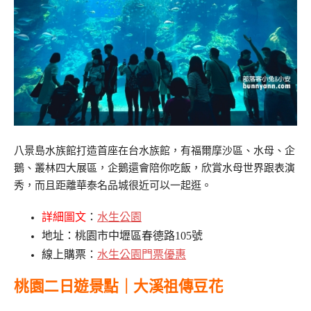
八景島水族館打造首座在台水族館，有福爾摩沙區、水母、企
鵝、叢林四大展區，企鵝還會陪你吃飯，欣賞水母世界跟表演
秀，而且距離華泰名品城很近可以一起逛。
詳細圖文
：
水生公園
地址：桃園市中壢區春德路105號
線上購票：
水生公園門票優惠
桃園二日遊景點｜大溪祖傳豆花