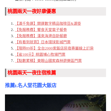
桃園兩天一夜好康優惠
【滿千免運】開運數字精品咖啡豆&濾掛
【免服務費】饗食天堂電子餐劵
【免服務費】漢來海港自助餐廳
【有看到就買】日本環球影城門票
【限時89折】全台2000家飯店民宿專屬線上訂房
【省100元】桃園埔心牧場門票
【點數累積】東眼山國家森林遊樂區門票
桃園兩天一夜住宿推薦
推薦1.名人堂花園大飯店