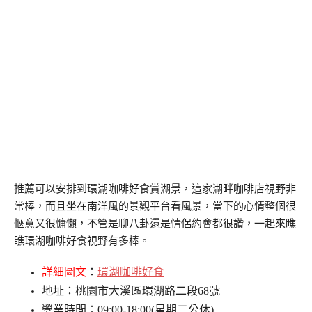
推薦可以安排到環湖咖啡好食賞湖景，這家湖畔咖啡店視野非
常棒，而且坐在南洋風的景觀平台看風景，當下的心情整個很
愜意又很慵懶，不管是聊八卦還是情侶約會都很讚，一起來瞧
瞧環湖咖啡好食視野有多棒。
詳細圖文
：
環湖咖啡好食
地址：桃園市大溪區環湖路二段68號
營業時間：09:00-18:00(星期二公休)