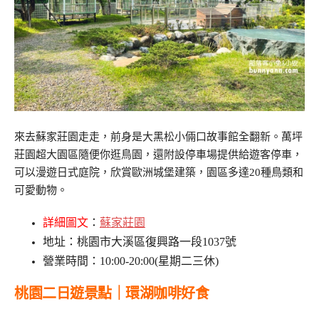
來去蘇家莊園走走，前身是大黑松小倆口故事館全翻新。萬坪
莊園超大園區隨便你逛鳥園，還附設停車場提供給遊客停車，
可以漫遊日式庭院，欣賞歐洲城堡建築，園區多達20種鳥類和
可愛動物。
詳細圖文
：
蘇家莊園
地址：桃園市大溪區復興路一段1037號
營業時間：10:00-20:00(星期二三休)
桃園二日遊景點｜環湖咖啡好食