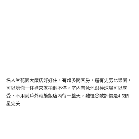
名人堂花園大飯店好好住，有超多間客房，還有史努比樂園，
可以讓你一住進來就拍個不停，室內有泳池跟棒球場可以享
受，不用到戶外就能飯店內待一整天，難怪谷歌評價是4.5顆
星完美。