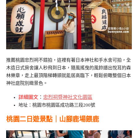
推薦桃園忠烈祠不錯拍，這裡有著日本神社和手水舍可拍，全
木造日式房舍讓人秒飛到日本，隨風搖曳的風鈴譜出悅耳的森
林樂章，走上最頂階梯轉頭就能居高臨下，輕鬆俯瞰整個日本
神社庭院別緻景色。
詳細圖文
：
忠烈祠暨神社文化園區
地址：桃園市桃園區成功路三段200號
桃園二日遊景點｜山腳鹿場餵鹿