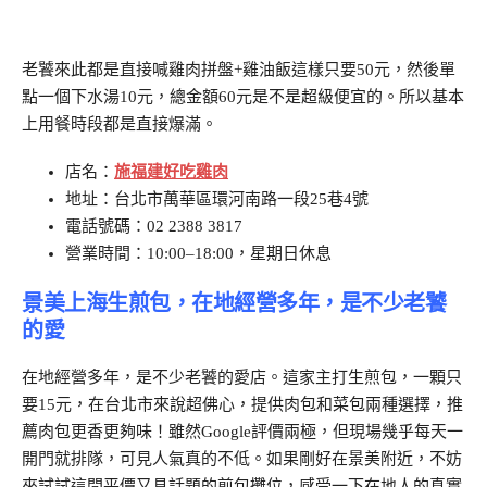
老饕來此都是直接喊雞肉拼盤+雞油飯這樣只要50元，然後單
點一個下水湯10元，總金額60元是不是超級便宜的。所以基本
上用餐時段都是直接爆滿。
店名：
施福建好吃雞肉
地址：台北市萬華區環河南路一段25巷4號
電話號碼：02 2388 3817
營業時間：10:00–18:00，星期日休息
景美上海生煎包，在地經營多年，是不少老饕
的愛
在地經營多年，是不少老饕的愛店。這家主打生煎包，一顆只
要15元，在台北市來說超佛心，提供肉包和菜包兩種選擇，推
薦肉包更香更夠味！雖然Google評價兩極，但現場幾乎每天一
開門就排隊，可見人氣真的不低。如果剛好在景美附近，不妨
來試試這間平價又具話題的煎包攤位，感受一下在地人的真實