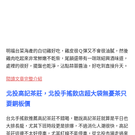
明福台菜海產的白切雞好吃，雞皮很Ｑ彈又不會很油膩，然後
雞肉吃起來非常鮮嫩不乾柴，尾韻還帶有一咪咪紹興酒味道，
處裡的很好，擺盤也乾淨，沾點蒜蓉醬油，好吃到直接升天。
閱讀文章完整介紹
北投高記茶莊，北投手搖飲店超大袋無憂茶只
要銅板價
台北手搖飲推薦高記茶莊不錯喝，聽說高記茶莊就算是平日也
大排長龍，尤其下班時段更是排爆，不過消化人潮很快，高記
茶莊這邊不太好停車，尤其紅線不能停車，從北投市場走過來