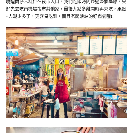
曉迪筒仔米糕位在夜市入口，我們吃飯時間經過整個塞爆，只
好先去吃南機場夜市其他家，最後九點多離開時再來吃，果然
~人潮少多了，更容易吃到，而且老闆娘站的好霸氣喔!!