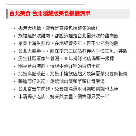
台北美食 台北隱藏版美食餐廳清單
香港大排檔，雲吞是直接包進整隻的蝦仁
施福建好吃雞肉，都說這裡是台北最好吃的雞肉飯
景美上海生煎包，在地經營多年，是不少老饕的愛
台北大鵬壽司，躲在南京三民站巷弄內平價生魚片丼飯
民生社區蕭家牛雜湯，30年排隊老店湯頭一級棒
明福台菜海鮮，傳說中超好吃的白切土雞
北投高記茶莊，北投手搖飲店超大袋無憂茶只要銅板價
曉迪筒仔米糕，銷魂滷肉飯和芋頭排骨酥湯
台北富宏牛肉麵，免費加湯還附可樂喝到飽也太棒
丰清揚小吃店，媲美鼎泰豐，價格卻只要一半