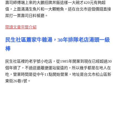
壽司師傅端上來的大鵬招牌丼飯這樣一大碗才420元有夠超
值，上面滿滿生魚片和一大顆鮑魚，這在台北市這個價錢直接
屌打一票壽司日料餐廳。
閱讀文章完整介紹
民生社區蕭家牛雜湯，30年排隊老店湯頭一級
棒
民生社區裡的老字號小吃店，從1985年開業到現在已經超過30
個年頭了，不過這邊離捷運站蠻遠的，所以幾乎都是在地人在
吃，營業時間是從中午11點開始營業，地址是台北市松山區新
東街26巷1號。