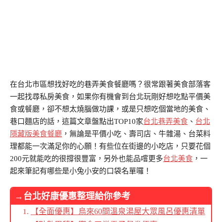
在台北市區想找好吃的巷弄美食餐廳嗎？很常跟著美食部落客
一起找尋私房美食，如果你有機會到台北玩剛好想吃點平價美
食或餐廳，卻不想太燒腦做功課，或是只想吃個當地的美食、
巷口麵店的話，這篇文章盤點出TOP10家
台北巷弄美食
、
台北
隱藏版美食餐廳
，無論是平價小吃、壽司店、牛雜湯、台菜料
理都能一次滿足你的心願！有些位在街邊的小吃店，只要花個
200元就能吃的很撐很豐富，另外也能品嚐更多
台北美食
，一
起來筆記有哪些是小兔小安的口袋名單囉！
→台北好康優惠整理給你參考
【全面優惠】烏來60間溫泉湯屋大眾風呂優惠清單