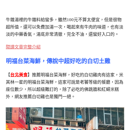
牛雜湯裡的牛雜料給蠻多，雖然100元不算太便宜，但是很物
超所值，還可以免費加湯一次，喝起來有牛肉的味道，也有淡
淡的中藥香氣，湯底非常清徹，完全不油，還蠻好入口的。
閱讀文章完整介紹
明福台菜海鮮，傳說中超好吃的白切土雞
【
台北美食
】推薦明福台菜海鮮，好吃的白切雞肉有這家，米
其林一星的明福台菜海鮮，這家可說是老饕等級的餐廳，因為
座位數少，所以超級難訂的，除了必吃的佛跳牆和紅蟳米糕
外，網友推薦白切雞也是獨門一絕。