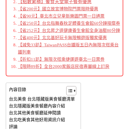
【點數累積】饗食天堂電子餐劵優惠
【省200元】國立故宮博物院門票限時優惠
【省90元】臺北市立兒童新樂園門票一日通票
【省250元】台北指舞春秋足體養生會館60分鐘按摩券
【省252元】台北昇之道健康養生會館全身油壓80分鐘
【省400元】北北基好玩卡無限暢遊版獨家優惠
【減免33趴】TaiwanPASS台鐵版五日內無限次搭乘台
鐵列車
【折扣11趴】無限次搭乘捷運遊臺北一日票劵
【限時89折】全台2000家飯店民宿專屬線上訂房
內容目錄
台北美食 台北隱藏版美食餐廳清單
台北隱藏版美食餐廳內容介紹
台北其他美食餐廳延伸閱讀
台北吃美食其他好用資訊介紹
評論