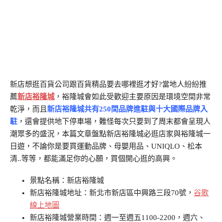
新店想逛百貨公司跟百貨精品要去哪裡逛才好?當地人紛紛推
薦
新店裕隆城
，裕隆城會如此受歡迎主要原因是環境空間非常
乾淨，而且
新店裕隆城共有250間品牌進駐與十大國際品牌入
駐
，還會提供地下停車場，難怪每次只要到了周末都會呈現人
潮眾多的盛況，本篇文章盤點新店裕隆城必逛店家與裕隆城一
日遊，不論你是要買運動品牌、母嬰用品、UNIQLO、松本
清..等等，都能滿足你的心願，買個開心逛的高興。
景點名稱：新店裕隆城
新店裕隆城地址：新北市新店區中興路三段70號，
谷歌
線上地圖
新店裕隆城營業時間：週一至週五1100-2200，週六、