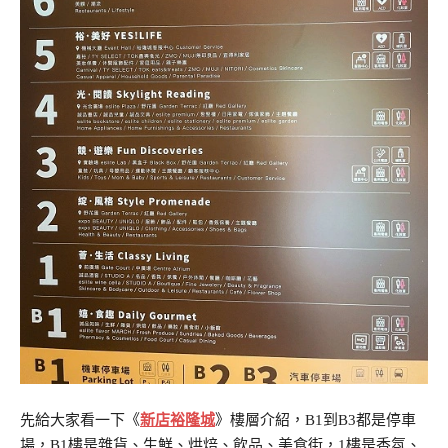
先給大家看一下《
新店裕隆城
》樓層介紹，B1到B3都是停車
場，B1樓是雜貨、生鮮、烘焙、飲品、美食街，1樓是香氛、