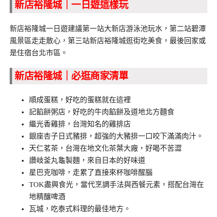
新店裕隆城｜一日遊這樣玩
新店裕隆城一日遊建議第一站大新店游泳池玩水，第二站碧潭
風景區走走散心，第三站新店裕隆城逛街吃美食，最後回家或
是住宿台北市區。
新店裕隆城｜必逛商家清單
順成蛋糕，好吃的蛋糕就在這裡
記餡餅粥店，好吃的牛肉餡餅及道地北方麵食
繼光香雞排，台灣知名的雞排店
銀座杏子日式豬排，超強的大豬排一口咬下滿滿肉汁。
天仁茗茶，台灣在地文化茶葉大廠，好喝不苦澀
讚岐釜丸龜製麵，來自日本的好味道
星巴克咖啡，走累了直接來杯咖啡醒腦
TOK盡興食光，當代烹調手法與西餐元素，搭配台灣在
地精釀啤酒
瓦城，吃泰式料理的最佳地方。