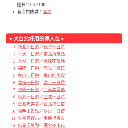
週日1100-2130
新店裕隆城：
官網
▼大台北好用的懶人包▼
新北一日遊
／
親子一日遊
平溪一日遊
／
東北角景點
九份一日遊
／
繡球花攻略
福隆一日遊
／
觀光工廠玩
金山一日遊
／
金山吃美食
北投一日遊
／
瑞芳一日遊
野柳一日遊
／
北海岸景點
烏來一日遊
／
三峽一日遊
台北吃美食
／
台北找住宿
陽明山景點
／
汐止一日遊
吃寧夏夜市
／
南機場夜市
水湳洞景點
／
師大夜市包