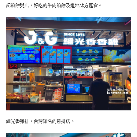
記餡餅粥店，好吃的牛肉餡餅及道地北方麵食。
繼光香雞排，台灣知名的雞排店。