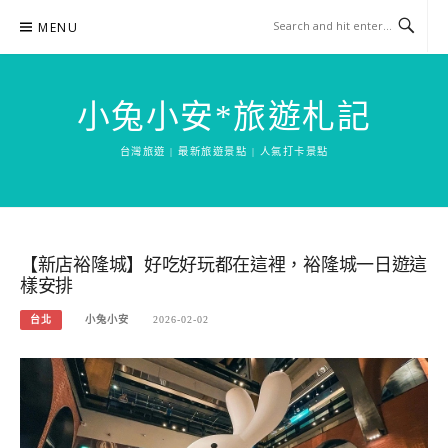
Skip
MENU
to
content
小兔小安*旅遊札記
台灣旅遊 | 最新旅遊景點 | 人氣打卡景點
【新店裕隆城】好吃好玩都在這裡，裕隆城一日遊這
樣安排
台北
小兔小安
2026-02-02