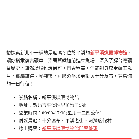
想探索新北不一樣的景點嗎？位於平溪的
新平溪煤礦博物館
，
讓你搭乘復古礦車，沿著舊鐵道前進集煤場，深入了解台灣礦
業歷史。雖然環境維護尚可，門票稍高，但能親身感受礦工歲
月，實屬難得。參觀後，可順遊平溪老街與十分瀑布，豐富你
的一日行程！
景點名稱：新平溪煤礦博物館
地址：新北市平溪區里頂寮子5號
營業時間：09:00-17:00(星期一二四公休)
附近景點：十分瀑布、平溪老街、河灣度假村
線上購票：
新平溪煤礦博物館門票優惠