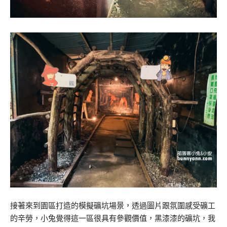
接著來到園區打造的模擬礦坑場景，透過圖片跟氛圍感受礦工
的辛勞，小兔覺得這一區很具有參觀價值，黑漆漆的礦坑，我