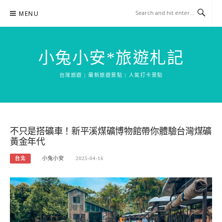
Skip
MENU
to
content
小兔小安*旅遊札記
台灣旅遊 | 最新旅遊景點 | 人氣打卡景點
不只是搭礦車！新平溪煤礦博物館帶你體驗台灣煤礦
黃金年代
台北
小兔小安
2025-04-16