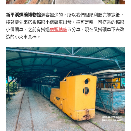
新平溪煤礦博物館
遊客蠻少的，所以我們很順利聽完導覽後，
接著要先來搭乘獨眼小僧礦車出發，這可是唯一可搭乘的獨眼
小僧礦車，之前有搭過
蒜頭糖廠
五分車，現在又搭礦車下去改
造的小火車真棒。