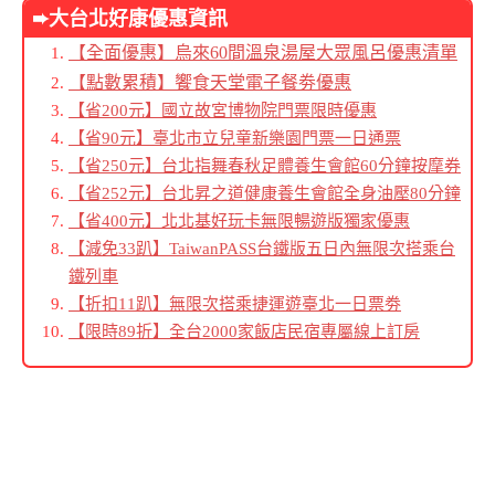
➨大台北好康優惠資訊
【全面優惠】烏來60間溫泉湯屋大眾風呂優惠清單
【點數累積】饗食天堂電子餐劵優惠
【省200元】國立故宮博物院門票限時優惠
【省90元】臺北市立兒童新樂園門票一日通票
【省250元】台北指舞春秋足體養生會館60分鐘按摩券
【省252元】台北昇之道健康養生會館全身油壓80分鐘
【省400元】北北基好玩卡無限暢遊版獨家優惠
【減免33趴】TaiwanPASS台鐵版五日內無限次搭乘台
鐵列車
【折扣11趴】無限次搭乘捷運遊臺北一日票劵
【限時89折】全台2000家飯店民宿專屬線上訂房