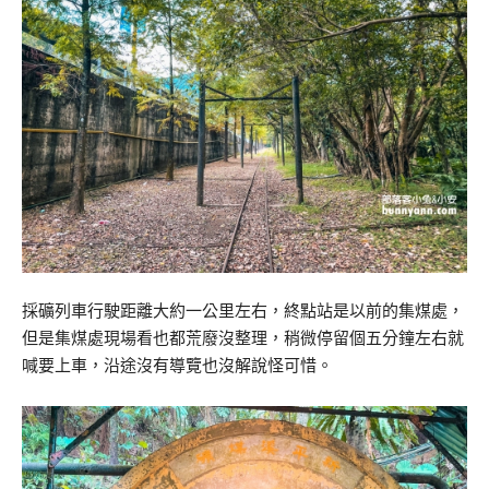
採礦列車行駛距離大約一公里左右，終點站是以前的集煤處，
但是集煤處現場看也都荒廢沒整理，稍微停留個五分鐘左右就
喊要上車，沿途沒有導覽也沒解說怪可惜。