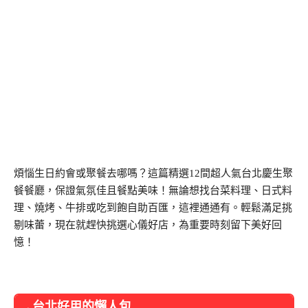
煩惱生日約會或聚餐去哪嗎？這篇精選12間超人氣台北慶生聚
餐餐廳，保證氣氛佳且餐點美味！無論想找台菜料理、日式料
理、燒烤、牛排或吃到飽自助百匯，這裡通通有。輕鬆滿足挑
剔味蕾，現在就趕快挑選心儀好店，為重要時刻留下美好回
憶！
→台北好用的懶人包