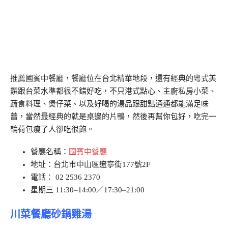
推薦國賓中餐廳，餐廳位在台北精華地段，還有經典的粵式美
饌跟台菜水準都很不錯好吃，不只港式點心、主廚私房小菜、
蔬食料理、煲仔菜、以及好喝的湯品跟甜點通通都能滿足味
蕾，當然最經典的就是桌邊的片鴨，然後再幫你包好，吃完一
輪荷包瘦了人卻吃很飽。
餐廳名稱：
國賓中餐廳
地址：台北市中山區遼寧街177號2F
電話：
02 2536 2370
星期三 11:30–14:00／17:30–21:00
川菜餐廳砂鍋雞湯