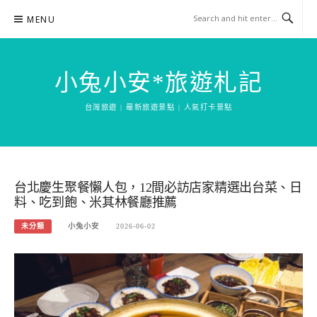
Skip
MENU
to
content
小兔小安*旅遊札記
台灣旅遊 | 最新旅遊景點 | 人氣打卡景點
台北慶生聚餐懶人包，12間必訪店家精選出台菜、日
料、吃到飽、米其林餐廳推薦
未分類
小兔小安
2026-06-02