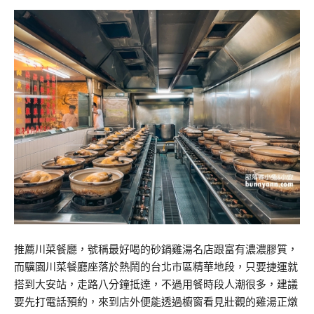
推薦川菜餐廳，號稱最好喝的砂鍋雞湯名店跟富有濃濃膠質，
而驥園川菜餐廳座落於熱鬧的台北市區精華地段，只要捷運就
搭到大安站，走路八分鐘抵達，不過用餐時段人潮很多，建議
要先打電話預約，來到店外便能透過櫥窗看見壯觀的雞湯正燉