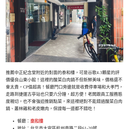
推薦中正紀念堂附近的對面的泰和樓，可是谷歌4.3顆星的評
價優良山東小館！這裡的酸菜白肉鍋不但新鮮美味，價格還不
會太貴，CP值超高！餐廳門口旁邊就是收費停車場和大孝門，
走路到捷運古亭站也只要六分鐘，超方便！老闆跟員工服務態
度親切，也不會強迫推銷點菜，來這裡絕對不能錯過酸菜白肉
鍋、叢林雞和老皮嫩肉，保證每一道都不錯吃！
餐廳：
泰和樓
地址：台北市大安區杭州南路二段61-20號