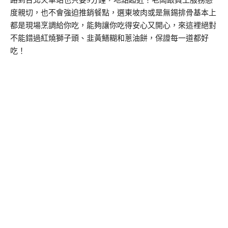
路到台北火車站也只要9分鐘，地點超近！老闆跟員工服務態
度親切，也不會強迫推銷餐點，選東坡肉或是無錫排骨基本上
都是現場烹調給你吃，能夠讓你吃得安心又開心，來這裡絕對
不能錯過紅燒獅子頭、韭黃鱔糊和蔥油餅，保證每一道都好
吃！