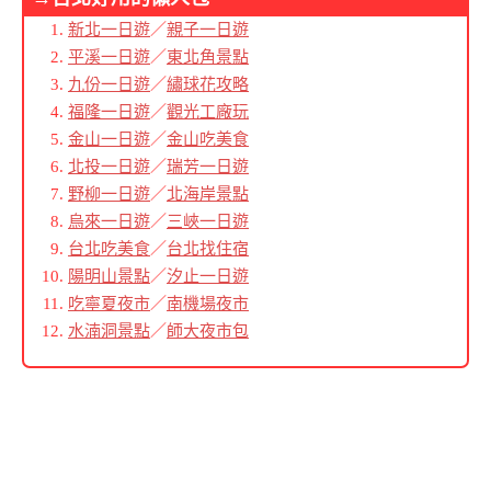
新北一日遊
／
親子一日遊
平溪一日遊
／
東北角景點
九份一日遊
／
繡球花攻略
福隆一日遊
／
觀光工廠玩
金山一日遊
／
金山吃美食
北投一日遊
／
瑞芳一日遊
野柳一日遊
／
北海岸景點
烏來一日遊
／
三峽一日遊
台北吃美食
／
台北找住宿
陽明山景點
／
汐止一日遊
吃寧夏夜市
／
南機場夜市
水湳洞景點
／
師大夜市包