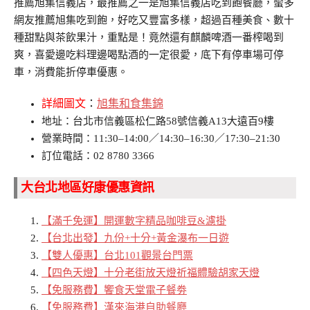
推薦旭集信義店，最推薦之一是旭集信義店吃到飽餐廳，蠻多
網友推薦旭集吃到飽，好吃又豐富多樣，超過百種美食、數十
種甜點與茶飲果汁，重點是！竟然還有麒麟啤酒一番榨喝到
爽，喜愛邊吃料理邊喝點酒的一定很愛，底下有停車場可停
車，消費能折停車優惠。
詳細圖文
：
旭集和食集錦
地址：台北市信義區松仁路58號信義A13大遠百9樓
營業時間：11:30–14:00／14:30–16:30／17:30–21:30
訂位電話：02 8780 3366
大台北地區好康優惠資訊
【滿千免運】開運數字精品咖啡豆&濾掛
【台北出發】九份+十分+黃金瀑布一日遊
【雙人優惠】台北101觀景台門票
【四色天燈】十分老街放天燈祈福體驗胡家天燈
【免服務費】饗食天堂電子餐劵
【免服務費】漢來海港自助餐廳