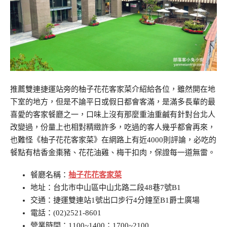
推薦雙連捷運站旁的柚子花花客家菜介紹給各位，雖然開在地
下室的地方，但是不論平日或假日都會客滿，是滿多長輩的最
喜愛的客家餐廳之一，口味上沒有那麼重油重鹹有針對台北人
改變過，份量上也相對精緻許多，吃過的客人幾乎都會再來，
也難怪《柚子花花客家菜》在網路上有近4000則評論，必吃的
餐點有桔香金棗豬、花花油雞、梅干扣肉，保證每一道無雷。
餐廳名稱：
柚子花花客家菜
地址：台北市中山區中山北路二段48巷7號B1
交通：捷運雙連站1號出口步行4分鐘至B1爵士廣場
電話：(02)2521-8601
營業時間：1100~1400；1700~2100