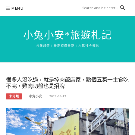
Skip
MENU
to
content
小兔小安*旅遊札記
台灣旅遊 | 最新旅遊景點 | 人氣打卡景點
很多人沒吃過，就是控肉飯店家，點個五菜一主食吃
不完，雞肉切盤也是招牌
未分類
小兔小安
2026-06-13