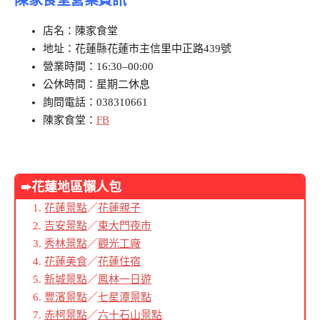
店名：陳家食堂
地址：花蓮縣花蓮市主信里中正路439號
營業時間：16:30–00:00
公休時間：星期二休息
詢問電話：038310661
陳家食堂：
FB
➨花蓮地區懶人包
花蓮景點
／
花蓮親子
吉安景點
／
東大門夜市
秀林景點
／
觀光工廠
花蓮美食
／
花蓮住宿
新城景點
／
鳳林一日遊
豐濱景點
／
七星潭景點
赤柯景點
／
六十石山景點