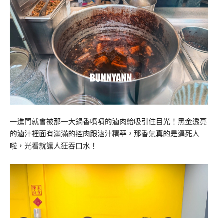
一進門就會被那一大鍋香噴噴的滷肉給吸引住目光！黑金透亮
的滷汁裡面有滿滿的控肉跟滷汁精華，那香氣真的是逼死人
啦，光看就讓人狂吞口水！