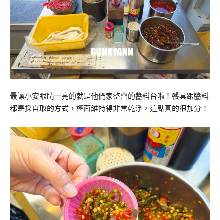
最讓小安眼睛一亮的就是他們家整齊的醬料台啦！餐具跟醬料
都是採自取的方式，檯面維持得非常乾淨，這點真的很加分！