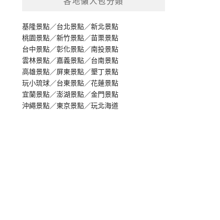
各地懶人包分類
基隆景點
／
台北景點
／
新北景點
桃園景點
／
新竹景點
／
苗栗景點
台中景點
／
彰化景點
／
南投景點
雲林景點
／
嘉義景點
／
台南景點
高雄景點
／
屏東景點
／
墾丁景點
玩小琉球
／
台東景點
／
花蓮景點
宜蘭景點
／
澎湖景點
／
金門景點
沖繩景點
／
東京景點
／
玩北海道