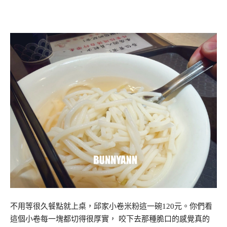
不用等很久餐點就上桌，邱家小卷米粉這一碗120元。你們看
這個小卷每一塊都切得很厚實， 咬下去那種脆口的感覺真的