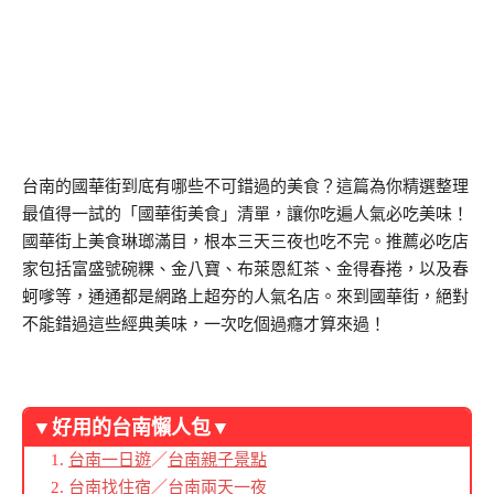
台南的國華街到底有哪些不可錯過的美食？這篇為你精選整理
最值得一試的「國華街美食」清單，讓你吃遍人氣必吃美味！
國華街上美食琳瑯滿目，根本三天三夜也吃不完。推薦必吃店
家包括富盛號碗粿、金八寶、布萊恩紅茶、金得春捲，以及春
蚵嗲等，通通都是網路上超夯的人氣名店。來到國華街，絕對
不能錯過這些經典美味，一次吃個過癮才算來過！
▼好用的台南懶人包▼
台南一日遊
／
台南親子景點
台南找住宿
／
台南兩天一夜