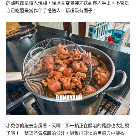
的滷味都是職人現滷，經過真空包裝才送到客人手上。不管是
自己吃還是當作伴手禮送人，都超級有面子！
小兔偷偷跑去廚房看，天啊！那一鍋正在翻滾的豬腳也太壯觀
了吧！一整鍋熱氣騰騰的滷汁，飄散出淡淡的黑糖與中藥香