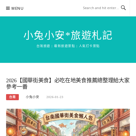
Skip
MENU
to
content
小兔小安*旅遊札記
台灣旅遊 | 最新旅遊景點 | 人氣打卡景點
2026【國華街美食】必吃在地美食推薦總整理給大家
參考一番
台南
小兔小安
2026-01-23