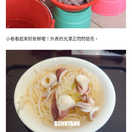
小卷看起來好新鮮喔！外表的光澤正閃閃發亮。