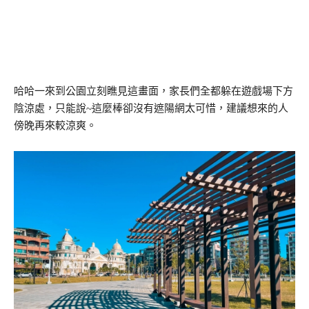
哈哈一來到公園立刻瞧見這畫面，家長們全都躲在遊戲場下方
陰涼處，只能說~這麼棒卻沒有遮陽網太可惜，建議想來的人
傍晚再來較涼爽。