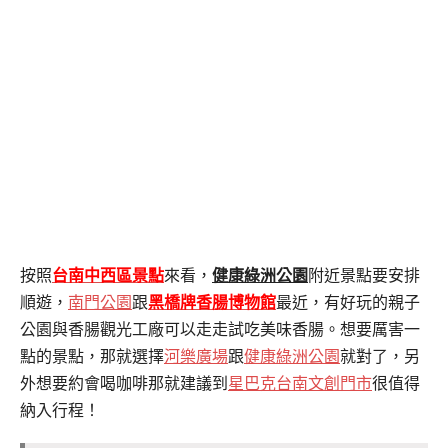
按照
台南中西區景點
來看，
健康綠洲公園
附近景點要安排
順遊，
南門公園
跟
黑橋牌香腸博物館
最近，有好玩的親子
公園與香腸觀光工廠可以走走試吃美味香腸。
想要厲害一
點的景點，那就選擇
河樂廣場
跟
健康綠洲公園
就對了，另
外想要約會喝咖啡那就建議到
星巴克台南文創門市
很值得
納入行程！