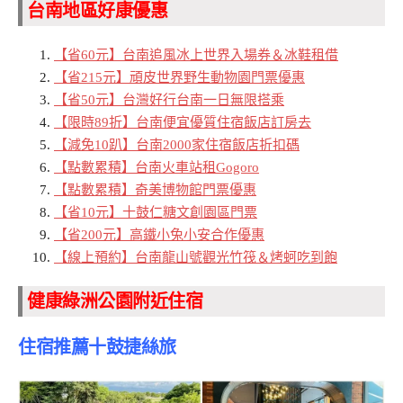
台南地區好康優惠
【省60元】台南追風冰上世界入場券＆冰鞋租借
【省215元】頑皮世界野生動物園門票優惠
【省50元】台灣好行台南一日無限搭乘
【限時89折】台南便宜優質住宿飯店訂房去
【減免10趴】台南2000家住宿飯店折扣碼
【點數累積】台南火車站租Gogoro
【點數累積】奇美博物館門票優惠
【省10元】
十鼓仁糖文創園區門票
【省200元】高鐵小兔小安合作優惠
【線上預約】台南龍山號觀光竹筏＆烤蚵吃到飽
健康綠洲公園附近住宿
住宿推薦十鼓捷絲旅