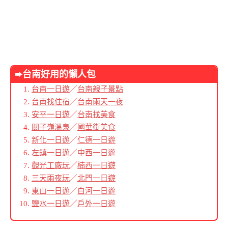
➨台南好用的懶人包
台南一日遊
／
台南親子景點
台南找住宿
／
台南兩天一夜
安平一日遊
／
台南找美食
關子嶺溫泉
／
國華街美食
新化一日遊
／
仁德一日遊
左鎮一日遊
／
中西一日遊
觀光工廠玩
／
楠西一日遊
三天兩夜玩
／
北門一日遊
東山一日遊
／
白河一日遊
鹽水一日遊
／
戶外一日遊