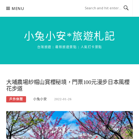
Skip
MENU
to
content
小兔小安*旅遊札記
台灣旅遊 | 最新旅遊景點 | 人氣打卡景點
大埔農場紗帽山賞櫻秘境，門票100元漫步日本風櫻
花步道
戶外休閒
小兔小安
2022-01-26