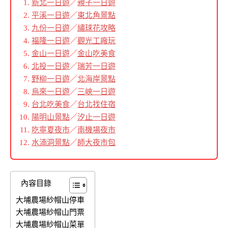
新北一日遊
／
親子一日遊
平溪一日遊
／
東北角景點
九份一日遊
／
繡球花攻略
福隆一日遊
／
觀光工廠玩
金山一日遊
／
金山吃美食
北投一日遊
／
瑞芳一日遊
野柳一日遊
／
北海岸景點
烏來一日遊
／
三峽一日遊
台北吃美食
／
台北找住宿
陽明山景點
／
汐止一日遊
吃寧夏夜市
／
南機場夜市
水湳洞景點
／
師大夜市包
內容目錄
大埔農場紗帽山停車
大埔農場紗帽山門票
大埔農場紗帽山菜單