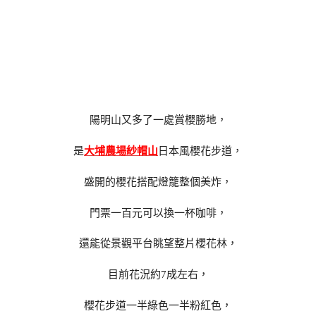
陽明山又多了一處賞櫻勝地，
是
大埔農場紗帽山
日本風櫻花步道，
盛開的櫻花搭配燈籠整個美炸，
門票一百元可以換一杯咖啡，
還能從景觀平台眺望整片櫻花林，
目前花況約7成左右，
櫻花步道一半綠色一半粉紅色，