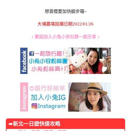
想賞櫻要加快腳步囉~
大埔農場拍攝日期2022/01/26
﹝歡迎加入小兔小安社群一起分享﹞
➨新北
一日遊快速攻略