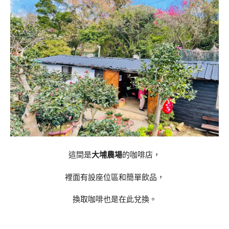
這間是
大埔農場
的咖啡店，
裡面有設座位區和簡單飲品，
換取咖啡也是在此兌換。