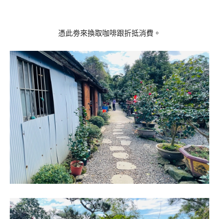
憑此劵來換取咖啡跟折抵消費。