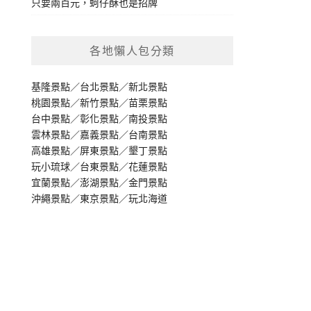
只要兩百元，蚵仔酥也是招牌
各地懶人包分類
基隆景點
／
台北景點
／
新北景點
桃園景點
／
新竹景點
／
苗栗景點
台中景點
／
彰化景點
／
南投景點
雲林景點
／
嘉義景點
／
台南景點
高雄景點
／
屏東景點
／
墾丁景點
玩小琉球
／
台東景點
／
花蓮景點
宜蘭景點
／
澎湖景點
／
金門景點
沖繩景點
／
東京景點
／
玩北海道