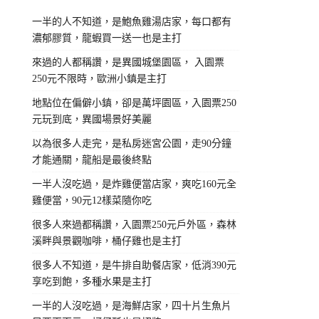
一半的人不知道，是鮑魚雞湯店家，每口都有
濃郁膠質，龍蝦買一送一也是主打
來過的人都稱讚，是異國城堡園區， 入園票
250元不限時，歐洲小鎮是主打
地點位在偏僻小鎮，卻是萬坪園區，入園票250
元玩到底，異國場景好美麗
以為很多人走完，是私房迷宮公園，走90分鐘
才能通關，龍船是最後終點
一半人沒吃過，是炸雞便當店家，爽吃160元全
雞便當，90元12樣菜隨你吃
很多人來過都稱讚，入園票250元戶外區，森林
溪畔與景觀咖啡，桶仔雞也是主打
很多人不知道，是牛排自助餐店家，低消390元
享吃到飽，多種水果是主打
一半的人沒吃過，是海鮮店家，四十片生魚片