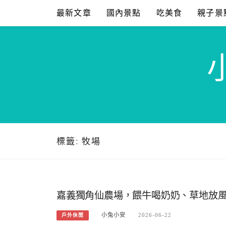
Skip
最新文章
國內景點
吃美食
親子景
to
content
標籤:
牧場
嘉義獨角仙農場，餵牛喝奶奶、草地放
小兔小安
2026-06-22
戶外休閒