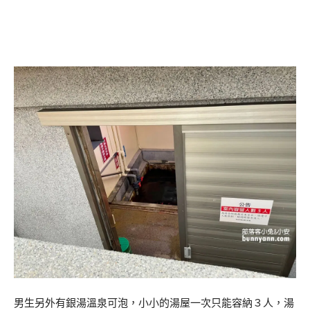
男生另外有銀湯溫泉可泡，小小的湯屋一次只能容納３人，湯