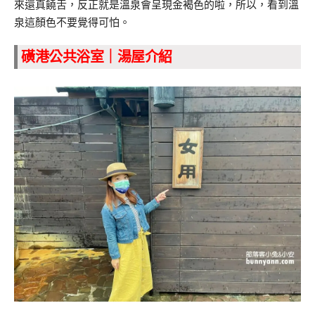
來還真饒舌，反正就是溫泉會呈現金褐色的啦，所以，看到溫
泉這顏色不要覺得可怕。
磺港公共浴室｜湯屋介紹