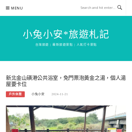
Skip
MENU
to
content
小兔小安*旅遊札記
台灣旅遊 | 最新旅遊景點 | 人氣打卡景點
新北金山磺港公共浴室，免門票泡黃金之湯，個人湯
屋要卡位
戶外休閒
小兔小安
2024-11-21