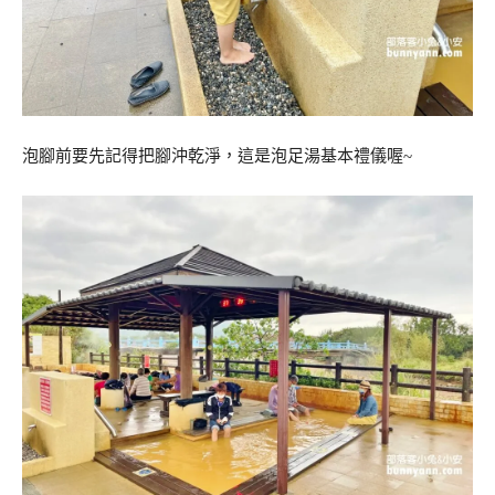
泡腳前要先記得把腳沖乾淨，這是泡足湯基本禮儀喔~