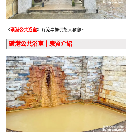
《
磺港公共浴室
》有涼亭提供旅人歇腳。
磺港公共浴室｜泉質介紹