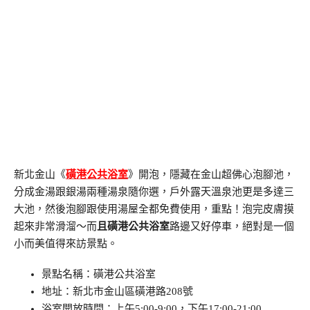
新北金山《
磺港公共浴室
》開泡，隱藏在金山超佛心泡腳池，
分成金湯跟銀湯兩種湯泉隨你選，戶外露天溫泉池更是多達三
大池，然後泡腳跟使用湯屋全都免費使用，重點！泡完皮膚摸
起來非常滑溜～而
且磺港公共浴室
路邊又好停車，絕對是一個
小而美值得來訪景點。
景點名稱：磺港公共浴室
地址：新北市金山區磺港路208號
浴室開放時間：上午5:00-9:00，下午17:00-21:00