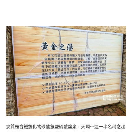
泉質是含鐵氯化物碳酸氫鹽硫酸鹽泉，天啊～這一串名稱念起