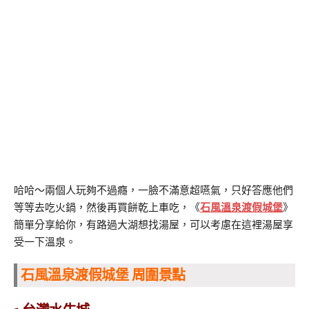
哈哈～兩個人玩夠不過癮，一臉不滿意超嚥氣，只好答應他們
等等去吃火鍋，然後再買餅乾上車吃，《
石風溫泉渡假城堡
》
簡單分享給你，有路過大湖想找湯屋，可以考慮在這裡湯屋享
受一下溫泉。
石風溫泉渡假城堡 周圍景點