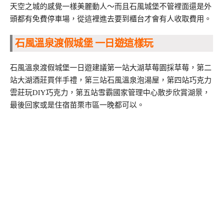
天空之城的感覺一樣美麗動人～而且石風城堡不管裡面還是外
頭都有免費停車場，從這裡進去要到櫃台才會有人收取費用。
石風溫泉渡假城堡 一日遊這樣玩
石風溫泉渡假城堡一日遊建議第一站大湖草莓園採草莓，第二
站大湖酒莊買伴手禮，第三站石風溫泉泡湯屋，第四站巧克力
雲莊玩DIY巧克力，第五站雪霸國家管理中心散步欣賞湖景，
最後回家或是住宿苗栗市區一晚都可以。