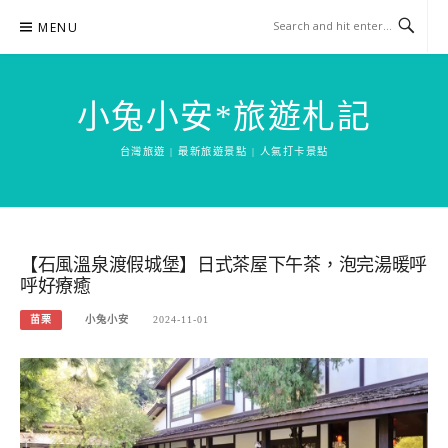
Skip
MENU
to
content
小兔小安*旅遊札記
台灣旅遊 | 最新旅遊景點 | 人氣打卡景點
【石風溫泉渡假城堡】日式茶屋下午茶，泡完湯暖呼
呼好療癒
苗栗
小兔小安
2024-11-01