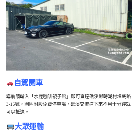
自駕開車
導航請輸入「水鹿咖啡親子館」即可直達礁溪鄉時潮村塭底路
3‑15號，
園區附設免費停車場，礁溪交流道下來不用十分鐘就
可以抵達。
大眾運輸