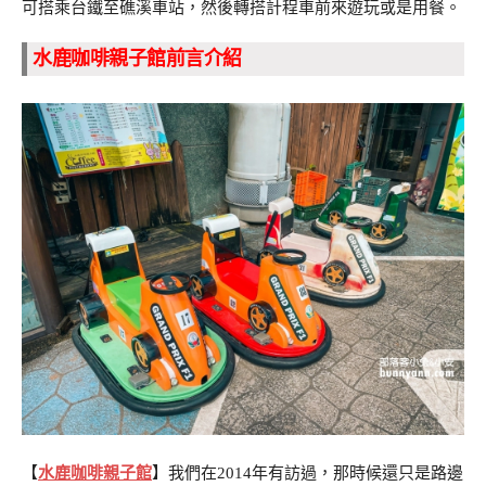
可搭乘台鐵至礁溪車站，然後轉搭計程車前來遊玩或是用餐。
水鹿咖啡親子館前言介紹
【
水鹿咖啡親子館
】我們在2014年有訪過，那時候還只是路邊