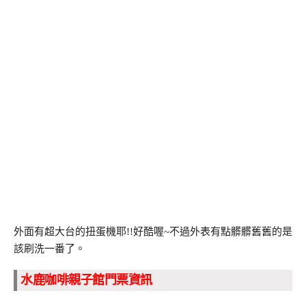
外面有超大台的扭蛋機耶!!好酷喔~不過外表有點髒髒舊舊的是
該刷洗一番了。
水鹿咖啡親子館門票資訊