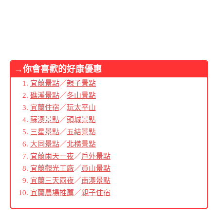
→你會喜歡的好康優惠
宜蘭景點
／
親子景點
礁溪景點
／
冬山景點
宜蘭住宿
／
玩太平山
蘇澳景點
／
頭城景點
三星景點
／
五結景點
大同景點
／
北橫景點
宜蘭兩天一夜
／
戶外景點
宜蘭觀光工廠
／
員山景點
宜蘭三天兩夜
／
南澳景點
宜蘭農場推薦
／
親子住宿