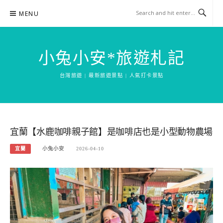
Skip
MENU
to
content
小兔小安*旅遊札記
台灣旅遊 | 最新旅遊景點 | 人氣打卡景點
宜蘭【水鹿咖啡親子館】是咖啡店也是小型動物農場
宜蘭
小兔小安
2026-04-10