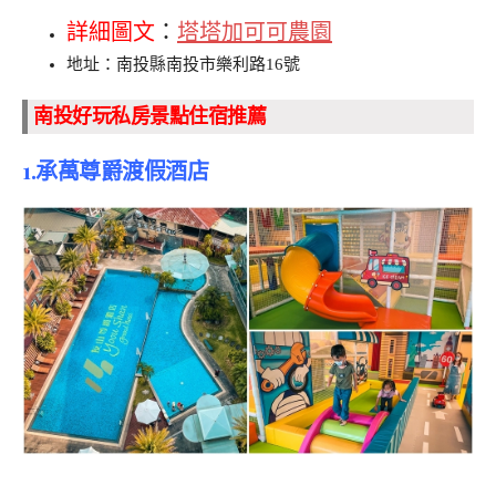
詳細圖文
：
塔塔加可可農園
地址：南投縣南投市樂利路16號
南投好玩私房景點住宿推薦
1.承萬尊爵渡假酒店