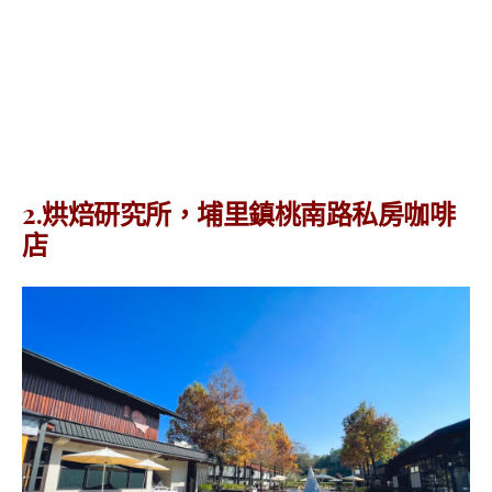
2.烘焙研究所，埔里鎮桃南路私房咖啡
店