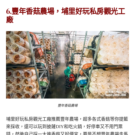
6.豐年香菇農場，埔里好玩私房觀光工
廠
豐年香菇農場
埔里好玩私房觀光工廠推薦豐年農場，超多各式香菇等你提籃
來採收，還可以玩到披薩DIY和吃火鍋，好停車又不用門票
錢，然後自己採一大堆香菇又好便宜，要是不想豐年農場走馬