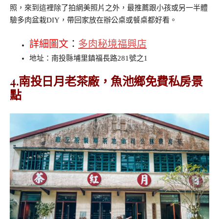
照，來到這裡除了拍網美照片之外，最推薦跟小孩或另一半體
驗多肉盆栽DIY，帶回家放在辦公桌或餐桌都好看。
詳細圖文
：
多肉秘境福興店
地址：南投縣埔里鎮福長路281號之1
4.南投日月老茶廠，魚池鄉免費私房景
點