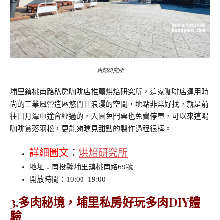
烘焙研究所
埔里鎮桃南路私房咖啡店推薦烘焙研究所，這家咖啡店運用時
尚的工業風營造區悠閒且浪漫的空間，地點非常好找，就是前
往日月潭中途會經過的，入園免門票也免費停車，可以來這喝
咖啡賞落羽松，更能夠瞧見甜點的製作過程很棒。
詳細圖文
：
烘焙研究所
地址：南投縣埔里鎮桃南路69號
開放時間：10:00–19:00
3.多肉秘境，埔里私房好玩多肉DIY體
驗