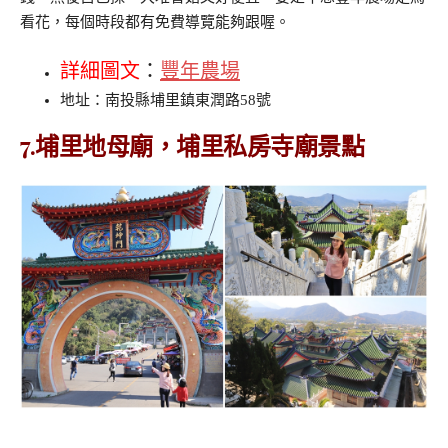
看花，每個時段都有免費導覽能夠跟喔。
詳細圖文
：
豐年農場
地址：南投縣埔里鎮東潤路58號
7.埔里地母廟，埔里私房寺廟景點