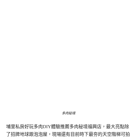
多肉秘境
埔里私房好玩多肉DIY體驗推薦多肉秘境福興店，最大亮點除
了招牌地球跟泡泡屋，現場還有目前時下最夯的天空階梯可拍