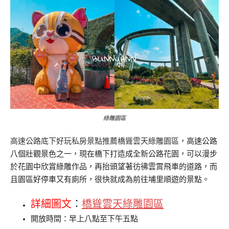
綠雕園區
高速公路底下好玩私房景點推薦橋聳雲天綠雕園區，
高速公路
八個壯觀景色之一，現在橋下打造成全新公路花園，可以漫步
於花園中欣賞綠雕作品，再抬頭望著彷彿雲霄飛車的道路，而
且園區好停車又有廁所，很快就成為前往埔里順遊的景點。
詳細圖文
：
橋聳雲天綠雕園區
開放時間：早上八點至下午五點