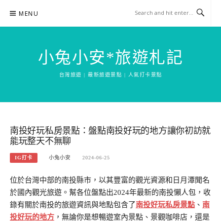
Skip
MENU
to
content
小兔小安*旅遊札記
台灣旅遊 | 最新旅遊景點 | 人氣打卡景點
南投好玩私房景點：盤點南投好玩的地方讓你初訪就
能玩整天不無聊
IG打卡
小兔小安
2024-06-25
位於台灣中部的南投縣市，以其豐富的觀光資源和日月潭聞名
於國內觀光旅遊。幫各位盤點出2024年最新的南投懶人包，收
錄有關於南投的旅遊資訊與地點包含了
南投好玩私房景點
、
南
投好玩的地方
，無論你是想暢遊室內景點、景觀咖啡店，還是