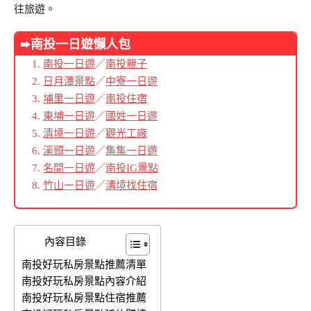
往旅遊。
➨南投一日遊懶人包
南投一日遊
／
南投親子
日月潭景點
／
中寮一日遊
埔里一日遊
／
南投住宿
東埔一日遊
／
國姓一日遊
清境一日遊
／
觀光工廠
溪頭一日遊
／
集集一日遊
名間一日遊
／
南投IG景點
竹山一日遊
／
清境找住宿
內容目錄
南投好玩私房景點推薦清單
南投好玩私房景點內容介紹
南投好玩私房景點住宿推薦