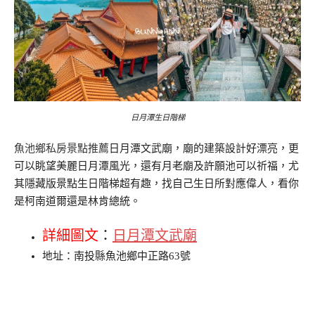
日月潭生日階梯
魚池鄉私房景點推薦
日月潭文武廟，廟的建築設計好漂亮，更
可以眺望美麗日月潭風光，還有月老廟及許願池可以祈福，尤
其隱藏版景點生日階梯超有趣，找自己生日所對應偉人，看你
是柯南道爾還是林肯總統。
詳細圖文
：
日月潭文武廟
地址：南投縣魚池鄉中正路63號