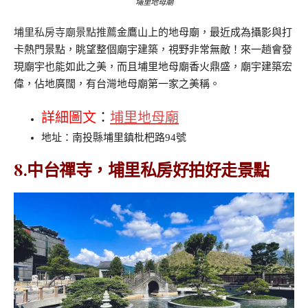
埔里地母廟
埔里私房寺廟景點推薦
金鷹山上的地母廟，最近成為攝影與打
卡熱門景點，眺望整個廟宇建築，視野非常無敵！來一趟會發
現廟宇也能如此之美，而且埔里地母廟香火鼎盛，廟宇建築宏
偉，佔地廣闊，有台灣地母廟第一家之美稱。
詳細圖文
：
埔里地母廟
地址：南投縣埔里鎮枇杷路94號
8.中台禪寺，埔里私房好拍好走景點