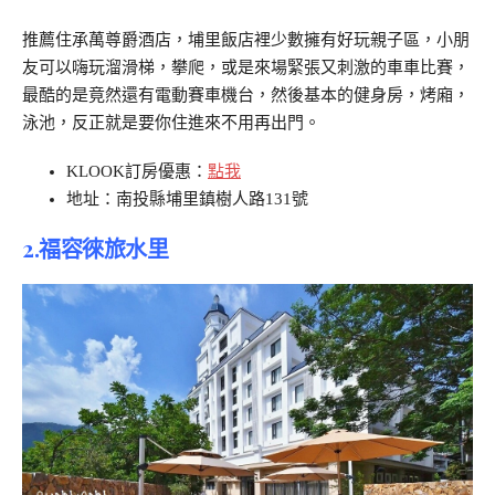
推薦住承萬尊爵酒店，埔里飯店裡少數擁有好玩親子區，小朋
友可以嗨玩溜滑梯，攀爬，或是來場緊張又刺激的車車比賽，
最酷的是竟然還有電動賽車機台，然後基本的健身房，烤廂，
泳池，反正就是要你住進來不用再出門。
KLOOK訂房優惠：
點我
地址：南投縣埔里鎮樹人路131號
2.福容徠旅水里