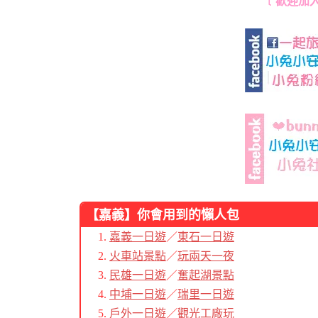
﹝歡迎加
【
嘉義】你會用到的懶人包
嘉義一日遊
／
東石一日遊
火車站景點
／
玩兩天一夜
民雄一日遊
／
奮起湖景點
中埔一日遊
／
瑞里一日遊
戶外一日遊
／
觀光工廠玩