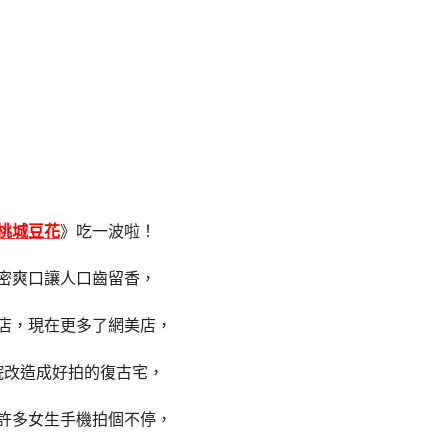
桃城豆花
》吃一波啦！
密爽口讓人口齒留香，
店，現在更多了網美店，
院改造成好拍的復古宅，
許多女生手機拍個不停，