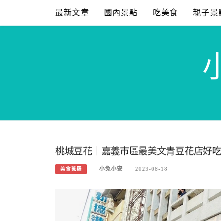
Skip
最新文章
國內景點
吃美食
親子景
to
content
桃城豆花｜嘉義市區最美文青豆花店好
小兔小安
2023-08-18
美食蒐羅