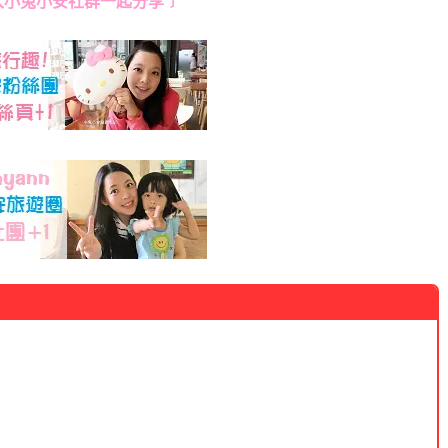
入小兔小安社群一起分享﹞