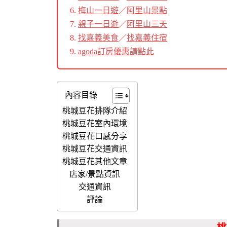
梅山一日遊
／
阿里山景點
親子一日遊
／
阿里山三天
找嘉義美食
／
找嘉義住宿
agoda訂房優惠請點此
內容目錄
桃城豆花排隊介紹
桃城豆花室內環境
桃城豆花口感分享
桃城豆花交通資訊
桃城豆花其他文章
店家/景點資訊
交通資訊
評論