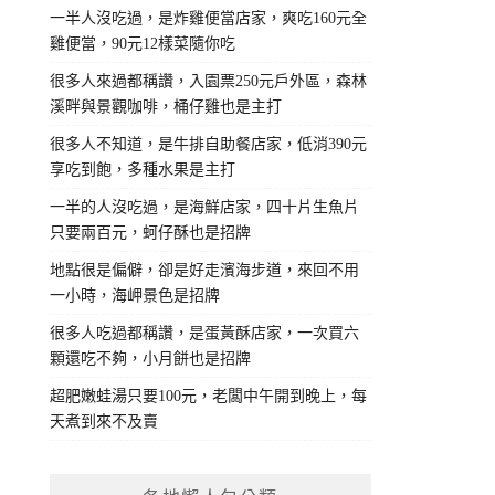
一半人沒吃過，是炸雞便當店家，爽吃160元全
雞便當，90元12樣菜隨你吃
很多人來過都稱讚，入園票250元戶外區，森林
溪畔與景觀咖啡，桶仔雞也是主打
很多人不知道，是牛排自助餐店家，低消390元
享吃到飽，多種水果是主打
一半的人沒吃過，是海鮮店家，四十片生魚片
只要兩百元，蚵仔酥也是招牌
地點很是偏僻，卻是好走濱海步道，來回不用
一小時，海岬景色是招牌
很多人吃過都稱讚，是蛋黃酥店家，一次買六
顆還吃不夠，小月餅也是招牌
超肥嫩蛙湯只要100元，老闆中午開到晚上，每
天煮到來不及賣