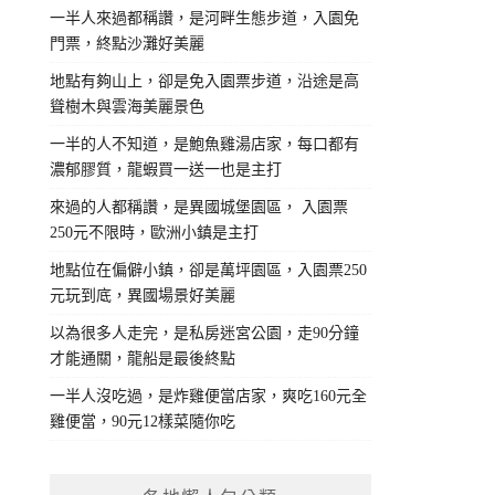
一半人來過都稱讚，是河畔生態步道，入園免
門票，終點沙灘好美麗
地點有夠山上，卻是免入園票步道，沿途是高
聳樹木與雲海美麗景色
一半的人不知道，是鮑魚雞湯店家，每口都有
濃郁膠質，龍蝦買一送一也是主打
來過的人都稱讚，是異國城堡園區， 入園票
250元不限時，歐洲小鎮是主打
地點位在偏僻小鎮，卻是萬坪園區，入園票250
元玩到底，異國場景好美麗
以為很多人走完，是私房迷宮公園，走90分鐘
才能通關，龍船是最後終點
一半人沒吃過，是炸雞便當店家，爽吃160元全
雞便當，90元12樣菜隨你吃