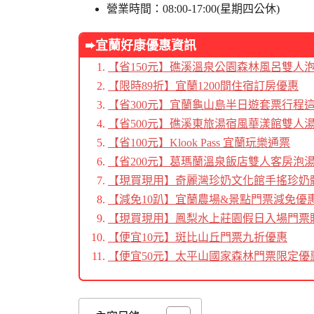
營業時間：08:00-17:00(星期四公休)
➨宜蘭好康優惠資訊
【省150元】礁溪溫泉公園森林風呂雙人
【限時89折】宜蘭1200間住宿訂房優惠
【省300元】宜蘭龜山島半日遊套票行程
【省500元】礁溪東旅湯宿風華漾館雙人
【省100元】Klook Pass 宜蘭玩樂通票
【省200元】葛瑪蘭溫泉飯店雙人客房泡
【現買現用】奇麗灣珍奶文化館手搖珍奶
【減免10趴】宜蘭農場&景點門票減免優
【現買現用】鳳梨水上莊園假日入場門票
【便宜10元】斑比山丘門票九折優惠
【便宜50元】太平山國家森林門票限定優