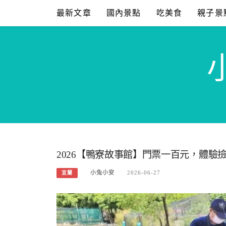
Skip
最新文章
國內景點
吃美食
親子景
to
content
2026【鴨寮故事館】門票一百元，體驗
小兔小安
2026-06-27
宜蘭