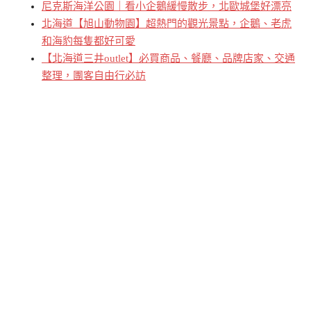
尼克斯海洋公園｜看小企鵝緩慢散步，北歐城堡好漂亮
北海道【旭山動物園】超熱門的觀光景點，企鵝、老虎
和海豹每隻都好可愛
【北海道三井outlet】必買商品、餐廳、品牌店家、交通
整理，團客自由行必訪