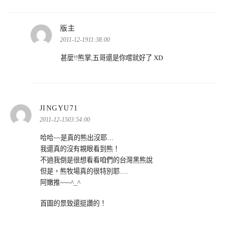
表
版主
示:
2011-12-1911:38:00
甚麼!!熊掌,五哥還是你嚐就好了 XD
表
JINGYU71
示:
2011-12-1503:54:00
哈哈~~是真的熊出沒耶…
我還真的沒有親眼看到熊！
不過我倒是很想看看咱們的台灣黑熊說
但是，熊牧場真的很特別耶….
阿嫩推~~~^_^
首圖的景致還挺讚的！