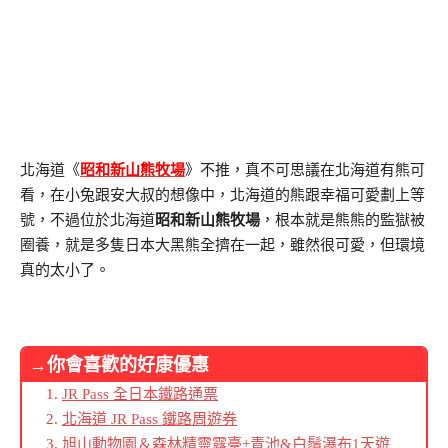
北海道《
昭和新山熊牧場
》不推，真不可思議在北海道有熊可
看，在小兔跟安大叔的想像中，北海道的熊跟幸福可愛劃上等
號，不過位於北海道
昭和新山熊牧場
，根本就是熊熊的監獄被
圈養，就是多隻日本大黑熊全擠在一起，雖然很可愛，但環境
真的太小了。
→你會喜歡的好康優惠
JR Pass 全日本鐵路通票
北海道 JR Pass 鐵路周遊券
旭山動物園＆森林精靈露臺+青池&白鬚瀑布1天遊