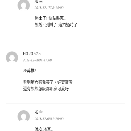
表
版主
示:
2011-12-1508:14:00
熊來了!!快點裝死..
熊說 : 別鬧了..這招過時了..
表
H323573
示:
2011-12-0804:47:00
淡苒推8
看到第六張我笑了，好耍寶喔
還有熊熊怎麼都那麼可愛呀
表
版主
示:
2011-12-0812:28:00
晚安,淡苒..