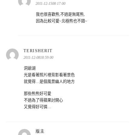
示:
2011-12-1508:17:00
我也很喜歡熊,不過是無尾熊,
因為比較可愛~北極熊也不錯~
表
TERISHERIT
示:
2011-12-0818:59:00
洞爺湖
光是看著照片裡背影看著景色
就覺得…是個風景幽人的地方
那些熊熊好可愛
不過為了得蘋果討開心
又覺得好可憐…
表
版主