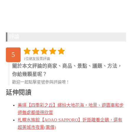
評論
5
1位網友投票評論
關於本文評論的商家、商品、景點、議題、方法，
你給幾顆星呢？
歡迎一起點擊星號參與評論唷！
延伸閱讀
美瑛【四季彩之丘】繽紛大地花海，地景、遊園車和步
道每處都值得欣賞
札幌水族館【AOAO SAPPORO】近距離看企鵝，還有
超美城市夜景(票價)