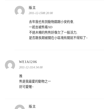
表
版主
示:
2011-12-1508:20:00
去年我也有到動物園跟小安約會,
一起去被熊看XD
不過木柵的熊熊好像欠了一股活力,
是否跟長期被關在小區塊有關就不得知了~
表
WEIAI206
示:
2011-12-1114:34:00
推
熊是我最愛的動物之一
好可愛喔~
表
版主