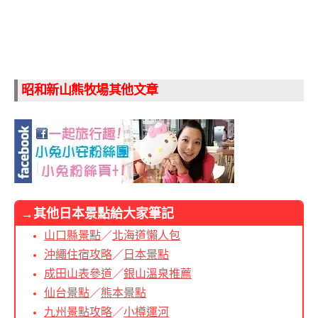
昭和新山熊牧場其他文章
→其他日本景點給大家筆記
山口縣景點
／
北海道懶人包
沖繩住宿攻略
／
日本景點
成田山表參道
／
銀山溫泉推薦
仙台景點
／
熊本景點
九州景點攻略
／
小樽運河