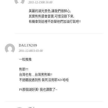
示:
2011-12-1508:16:00
美麗的湖光景色,讓我們很醉心,
其實熊熊還會耍寶,可惜沒錄下來,
有機會到這裡不妨替他們加油打氣吧!!
表
DALIN209
示:
2011-12-0813:03:00
一粒推推
熊耶!!!
台灣也有…台灣黑熊嘛!!
不過聽說遇到熊 裝死沒用耶XD 哈哈
PS那個湖好美! 我也讚歎了~