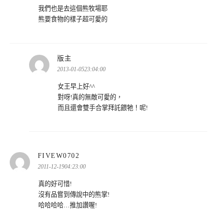
我們也是去這個熊牧場耶
熊要食物的樣子超可愛的
表
版主
示:
2013-01-0523:04:00
女王早上好^^
對呀!真的無敵可愛的，
而且還會雙手合掌拜託餵牠！呢!
表
FIVEW0702
示:
2011-12-1904:23:00
真的好可惜!
沒有品嘗到傳說中的熊掌!
哈哈哈哈…推加讚喔!