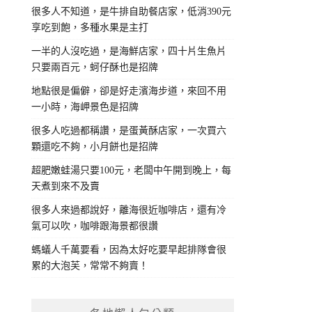
很多人不知道，是牛排自助餐店家，低消390元
享吃到飽，多種水果是主打
一半的人沒吃過，是海鮮店家，四十片生魚片
只要兩百元，蚵仔酥也是招牌
地點很是偏僻，卻是好走濱海步道，來回不用
一小時，海岬景色是招牌
很多人吃過都稱讚，是蛋黃酥店家，一次買六
顆還吃不夠，小月餅也是招牌
超肥嫩蛙湯只要100元，老闆中午開到晚上，每
天煮到來不及賣
很多人來過都說好，離海很近咖啡店，還有冷
氣可以吹，咖啡跟海景都很讚
螞蟻人千萬要看，因為太好吃要早起排隊會很
累的大泡芙，常常不夠賣！