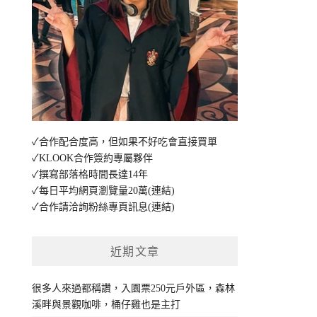
✓合作配合度高，但如果不好吃會直接買單
✓KLOOK合作簽約專屬夥伴
✓撰寫部落格時間長達14年
✓每日平均網頁瀏覽量20萬
(連結)
✓合作請洽詢粉絲專頁訊息
(連結)
近期文章
很多人來過都稱讚，入園票250元戶外區，森林
溪畔與景觀咖啡，桶仔雞也是主打