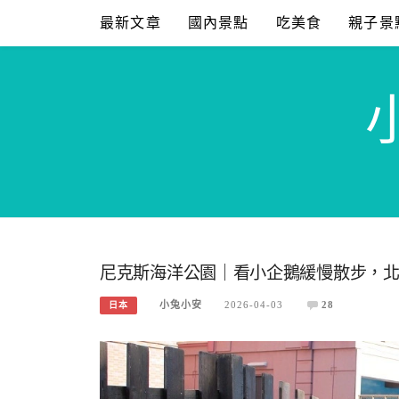
Skip
最新文章
國內景點
吃美食
親子景
to
content
尼克斯海洋公園｜看小企鵝緩慢散步，
小兔小安
2026-04-03
28
日本