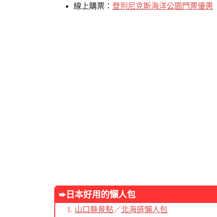
線上購票：
登別尼克斯海洋公園門票優惠
➨日本好用的懶人包
山口縣景點
／
北海道懶人包