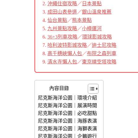
沖繩住宿攻略
／
日本景點
成田山表參道
／
銀山溫泉推薦
仙台景點
／
熊本景點
九州景點攻略
／
小樽運河
36+3列車攻略
／
環球影城攻略
哈利波特影城攻略
／
迪士尼攻略
高千穗峽懶人包
／
布院之森列車
清水寺懶人包
／
東京晴空塔攻略
內容目錄
尼克斯海洋公園｜環境介紹
尼克斯海洋公園｜展演時間
尼克斯海洋公園｜必吃甜點
尼克斯海洋公園｜海豚表演
尼克斯海洋公園｜海獅表演
尼克斯海洋公園｜企鵝遊行